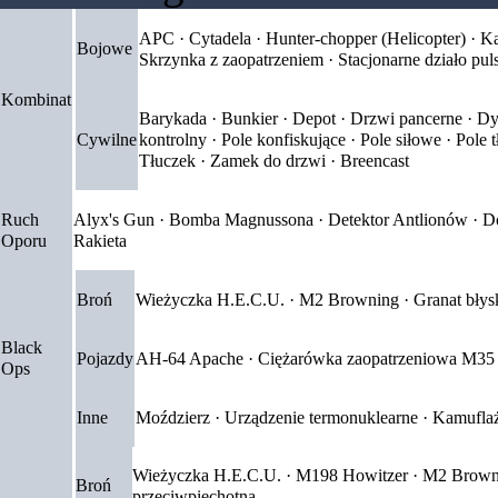
APC
·
Cytadela
·
Hunter-chopper (Helicopter)
·
Ka
Bojowe
Skrzynka z zaopatrzeniem
·
Stacjonarne działo pul
Kombinat
Barykada
·
Bunkier
·
Depot
·
Drzwi pancerne
·
Dy
Cywilne
kontrolny
·
Pole konfiskujące
·
Pole siłowe
·
Pole 
Tłuczek
·
Zamek do drzwi
·
Breencast
Ruch
Alyx's Gun
·
Bomba Magnussona
·
Detektor Antlionów
·
D
Oporu
Rakieta
Broń
Wieżyczka H.E.C.U.
·
M2 Browning
·
Granat bły
Black
Pojazdy
AH-64 Apache
·
Ciężarówka zaopatrzeniowa M35
Ops
Inne
Moździerz
·
Urządzenie termonuklearne
·
Kamufla
Wieżyczka H.E.C.U.
·
M198 Howitzer
·
M2 Brown
Broń
przeciwpiechotna