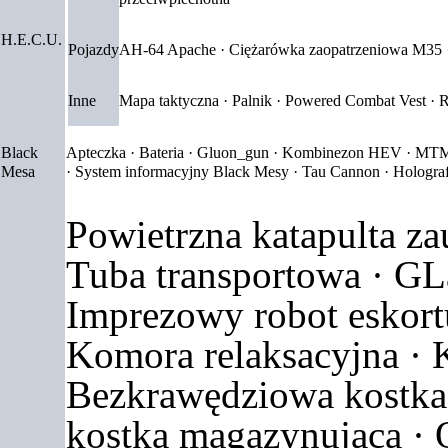
H.E.C.U.
Pojazdy
AH-64 Apache
·
Ciężarówka zaopatrzeniowa M35
Inne
Mapa taktyczna
·
Palnik
·
Powered Combat Vest
·
R
Black
Apteczka
·
Bateria
·
Gluon_gun
·
Kombinezon HEV
·
MTM
Mesa
·
System informacyjny Black Mesy
·
Tau Cannon
·
Holograf
Powietrzna katapulta za
Tuba transportowa
·
GL
Imprezowy robot eskort
Komora relaksacyjna
·
Bezkrawędziowa kostka
kostka magazynująca
·