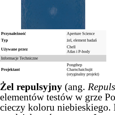
Przynależność
Aperture Science
Typ
żel, element badań
Chell
Używane przez
Atlas i P-body
Informacje Techniczne
Pongthep
Projektant
Charnchaichujit
(oryginalny projekt)
Żel repulsyjny
(ang.
Repuls
elementów testów w grze
Po
cieczy koloru niebieskiego.