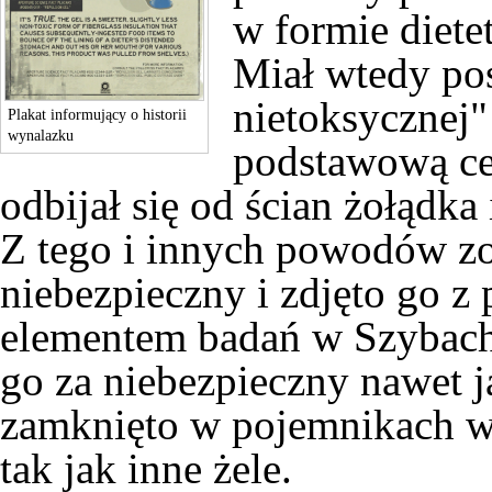
w formie diete
Miał wtedy pos
nietoksycznej"
Plakat informujący o historii
wynalazku
podstawową cec
odbijał się od ścian żołądka
Z tego i innych powodów zo
niebezpieczny i zdjęto go z
elementem badań w
Szybach
go za niebezpieczny nawet j
zamknięto w pojemnikach w
tak jak inne żele.