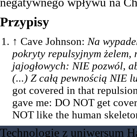
negatywnego wpływu na Che
Przypisy
↑
Cave Johnson:
Na wypadek,
pokryty repulsyjnym żelem,
jajogłowych: NIE pozwól, aby
(...) Z całą pewnością NIE lu
got covered in that repulsio
gave me: DO NOT get covered 
NOT like the human skeleton
Technologie z uniwersum Ha