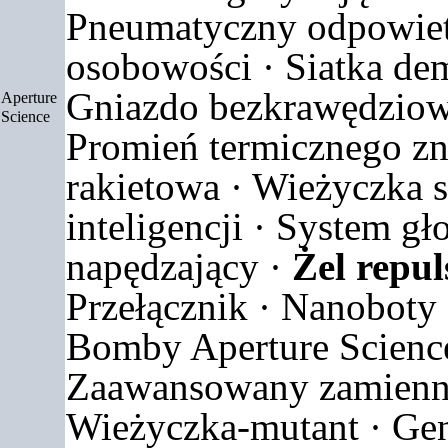
Pneumatyczny odpowiet
osobowości
·
Siatka dem
Gniazdo bezkrawędziowe
Aperture
Science
Promień termicznego zn
rakietowa
·
Wieżyczka s
inteligencji
·
System gł
napędzający
·
Żel repul
Przełącznik
·
Nanoboty
Bomby Aperture Scienc
Zaawansowany zamienn
Wieżyczka-mutant
·
Gen