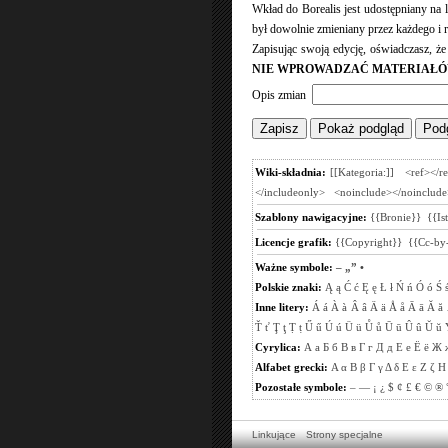
Wkład do Borealis jest udostępniany na
był dowolnie zmieniany przez każdego i r
Zapisując swoją edycję, oświadczasz, ż
NIE WPROWADZAĆ MATERIAŁÓ
Opis zmian
Wiki-składnia:
[[Kategoria:]]
<ref></r
</includeonly>
<noinclude></noinclude
Szablony nawigacyjne:
{{Bronie}}
{{Is
Licencje grafik:
{{Copyright}}
{{Cc-by-
Ważne symbole:
–
„”
•
Polskie znaki:
Ą
ą
Ć
ć
Ę
ę
Ł
ł
Ń
ń
Ó
ó
Ś
Inne litery:
Á
á
À
à
Â
â
Ä
ä
Å
å
Ā
ā
Ă
ă
Ť
ť
Ţ
ţ
Ṭ
ṭ
Ű
ű
Ú
ú
Ü
ü
Ů
ů
Ū
ū
Û
û
Ŭ
ŭ
Cyrylica:
А
а
Б
б
В
в
Г
г
Д
д
Е
е
Ё
ё
Ж
Alfabet grecki:
Α
α
Β
β
Γ
γ
Δ
δ
Ε
ε
Ζ
ζ
Η
Pozostałe symbole:
–
—
¡
¿
$
¢
£
€
©
®
Linkujące
Strony specjalne