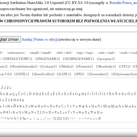
 licencji Attribution-ShareAlike 3.0 Unported (CC BY-SA 3.0 (szczegóły w
Borealis:Prawa_au
ozpowszechniany bez ograniczeń, nie umieszczaj go tutaj.
e ten tekst jest Twoim dziełem lub pochodzi z materiałów dostępnych na warunkach
domeny p
W CHRONIONYCH PRAWEM AUTORSKIM BEZ POZWOLENIA WŁAŚCICIELA
Anuluj
|
Pomoc w edycji
(otwiera się w nowym oknie)
ef>
<references/>
<small></small>
<del></del>
<sup></sup>
<sub></sub>
<code></co
>
{{DEFAULTSORT:}}
{{PAGENAME}}
{{SUBPAGENAME}}
{{przypisy}}
toty}}
{{KombJednostki}}
{{Lokacje}}
{{Media}}
{{Postacie}}
{{Rozdzialy}}
{{TF2}}
{{
sa-3.0}}
{{GFDL}}
{{InneZrodlo|}}
{{LGPL}}
{{PD}}
{{Screenshot}}
{{EdytowanyScre
ś
Ź
ź
Ż
ż
Ã
ã
Æ
æ
Ç
ç
Č
č
Ċ
ċ
Ď
ď
Ḍ
ḍ
É
é
È
è
Ê
ê
Ë
ë
Ē
ē
Ě
ě
Ġ
ġ
Ħ
ħ
Í
í
Î
î
Ī
ī
Ĭ
ĭ
Ľ
ľ
Ñ
ñ
Ň
ň
Ṇ
ṇ
Ó
ó
Ö
Ý
ý
Ž
ž
ß
Ð
ð
Þ
þ
ж
З
з
И
и
Й
й
К
к
Л
л
М
м
Н
н
О
о
П
п
Р
р
С
с
Т
т
У
у
Ф
ф
Х
х
Ц
ц
Ч
ч
Ш
ш
Щ
щ
Ъ
ъ
Ы
ы
Ь
ь
η
Θ
θ
Ι
ι
Κ
κ
Λ
λ
Μ
μ
Ν
ν
Ξ
ξ
Ο
ο
Π
π
Ρ
ρ
Σ
ς
σ
Τ
τ
Υ
υ
Φ
φ
Χ
χ
Ψ
ψ
Ω
ω
°
¹
²
³
¼
½
¾
†
§
‰
•
←
↑
→
↓
„”
«»
’
[]
[[]]
{{}}
~
|
−
·
×
÷
≈
≠
±
≤
≥
∈