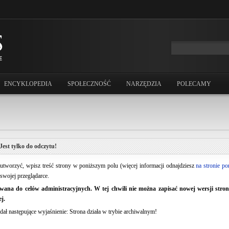
ENCYKLOPEDIA
SPOŁECZNOŚĆ
NARZĘDZIA
POLECAMY
Jest tylko do odczytu!
ją utworzyć, wpisz treść strony w poniższym polu (więcej informacji odnajdziesz
na stronie p
swojej przeglądarce.
ana do celów administracyjnych. W tej chwili nie można zapisać nowej wersji strony.
j.
dał następujące wyjaśnienie: Strona działa w trybie archiwalnym!