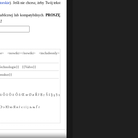
torskie
). Jeśli nie chcesz, żeby Twój tekst
ublicznej
lub kompatybilnych.
PROSZĘ
!
de>
<nowiki></nowiki>
<includeonly>
Technologie}}
{{Valve}}
enshot}}
ö
Ô
ô
Ō
ō
Ǒ
ǒ
Œ
œ
Ø
ø
Ř
ř
Ṛ
ṛ
Š
š
Ş
ş
Ṣ
ṣ
Э
э
Ю
ю
Я
я
ѓ
є
і
ї
ј
љ
њ
Ґ
ґ