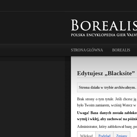
STRONA GŁÓWNA
BOREALIS
Edytujesz „Blacksite”
Strona działa w trybie archiwalnym. 
Brak strony o tym tytule. Jeśli chcesz 
było Twoim zamiarem, wciśnij
Wstecz
w 
Uwaga! Baza danych została zablokow
wytnij i wklej, aby zachować na późnie
Administrator, który zablokował bazę, po
Wikikod
Podgląd
Zmiany