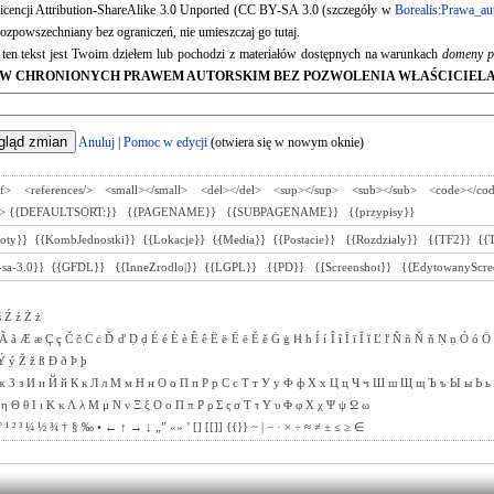
 licencji Attribution-ShareAlike 3.0 Unported (CC BY-SA 3.0 (szczegóły w
Borealis:Prawa_au
ozpowszechniany bez ograniczeń, nie umieszczaj go tutaj.
e ten tekst jest Twoim dziełem lub pochodzi z materiałów dostępnych na warunkach
domeny p
W CHRONIONYCH PRAWEM AUTORSKIM BEZ POZWOLENIA WŁAŚCICIELA
Anuluj
|
Pomoc w edycji
(otwiera się w nowym oknie)
ef>
<references/>
<small></small>
<del></del>
<sup></sup>
<sub></sub>
<code></co
>
{{DEFAULTSORT:}}
{{PAGENAME}}
{{SUBPAGENAME}}
{{przypisy}}
toty}}
{{KombJednostki}}
{{Lokacje}}
{{Media}}
{{Postacie}}
{{Rozdzialy}}
{{TF2}}
{{
sa-3.0}}
{{GFDL}}
{{InneZrodlo|}}
{{LGPL}}
{{PD}}
{{Screenshot}}
{{EdytowanyScre
ś
Ź
ź
Ż
ż
Ã
ã
Æ
æ
Ç
ç
Č
č
Ċ
ċ
Ď
ď
Ḍ
ḍ
É
é
È
è
Ê
ê
Ë
ë
Ē
ē
Ě
ě
Ġ
ġ
Ħ
ħ
Í
í
Î
î
Ī
ī
Ĭ
ĭ
Ľ
ľ
Ñ
ñ
Ň
ň
Ṇ
ṇ
Ó
ó
Ö
Ý
ý
Ž
ž
ß
Ð
ð
Þ
þ
ж
З
з
И
и
Й
й
К
к
Л
л
М
м
Н
н
О
о
П
п
Р
р
С
с
Т
т
У
у
Ф
ф
Х
х
Ц
ц
Ч
ч
Ш
ш
Щ
щ
Ъ
ъ
Ы
ы
Ь
ь
η
Θ
θ
Ι
ι
Κ
κ
Λ
λ
Μ
μ
Ν
ν
Ξ
ξ
Ο
ο
Π
π
Ρ
ρ
Σ
ς
σ
Τ
τ
Υ
υ
Φ
φ
Χ
χ
Ψ
ψ
Ω
ω
°
¹
²
³
¼
½
¾
†
§
‰
•
←
↑
→
↓
„”
«»
’
[]
[[]]
{{}}
~
|
−
·
×
÷
≈
≠
±
≤
≥
∈