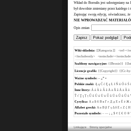
Wkład do Borealis jest udostępniany na
był dowolnie zmieniany przez każdego i r
Zapisując swoją edycję, oświadczasz, ż
NIE WPROWADZAĆ MATERIAŁÓ
Opis zmian
Wiki-składnia:
[[Kategoria:]]
<ref></r
</includeonly>
<noinclude></noinclude
Szablony nawigacyjne:
{{Bronie}}
{{Is
Licencje grafik:
{{Copyright}}
{{Cc-by-
Ważne symbole:
–
„”
•
Polskie znaki:
Ą
ą
Ć
ć
Ę
ę
Ł
ł
Ń
ń
Ó
ó
Ś
Inne litery:
Á
á
À
à
Â
â
Ä
ä
Å
å
Ā
ā
Ă
ă
Ť
ť
Ţ
ţ
Ṭ
ṭ
Ű
ű
Ú
ú
Ü
ü
Ů
ů
Ū
ū
Û
û
Ŭ
ŭ
Cyrylica:
А
а
Б
б
В
в
Г
г
Д
д
Е
е
Ё
ё
Ж
Alfabet grecki:
Α
α
Β
β
Γ
γ
Δ
δ
Ε
ε
Ζ
ζ
Η
Pozostałe symbole:
–
—
¡
¿
$
¢
£
€
©
®
Linkujące
Strony specjalne