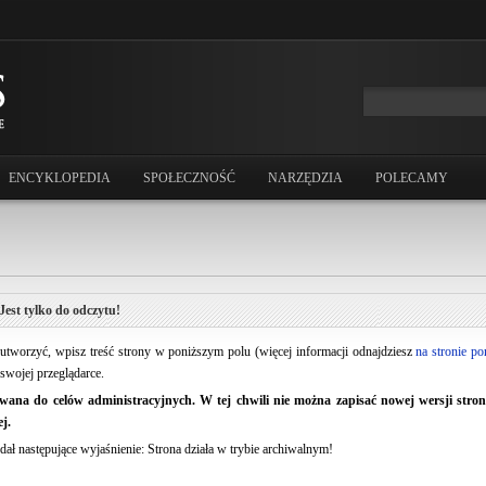
ENCYKLOPEDIA
SPOŁECZNOŚĆ
NARZĘDZIA
POLECAMY
Jest tylko do odczytu!
ją utworzyć, wpisz treść strony w poniższym polu (więcej informacji odnajdziesz
na stronie p
swojej przeglądarce.
ana do celów administracyjnych. W tej chwili nie można zapisać nowej wersji strony.
j.
dał następujące wyjaśnienie: Strona działa w trybie archiwalnym!