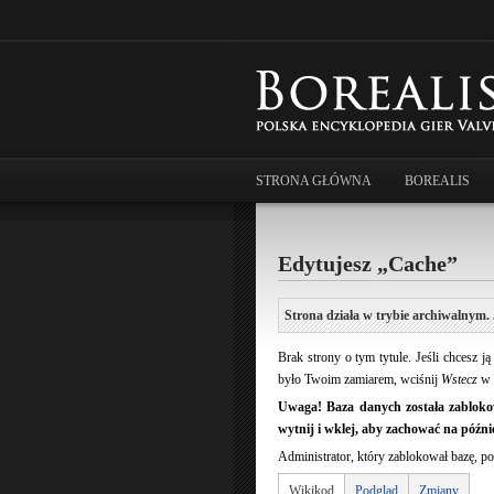
STRONA GŁÓWNA
BOREALIS
Edytujesz „Cache”
Strona działa w trybie archiwalnym. 
Brak strony o tym tytule. Jeśli chcesz 
było Twoim zamiarem, wciśnij
Wstecz
w 
Uwaga! Baza danych została zablokow
wytnij i wklej, aby zachować na późnie
Administrator, który zablokował bazę, po
Wikikod
Podgląd
Zmiany