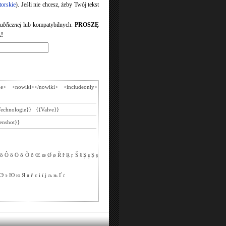
torskie
). Jeśli nie chcesz, żeby Twój tekst
ublicznej
lub kompatybilnych.
PROSZĘ
!
de>
<nowiki></nowiki>
<includeonly>
Technologie}}
{{Valve}}
enshot}}
ö
Ô
ô
Ō
ō
Ǒ
ǒ
Œ
œ
Ø
ø
Ř
ř
Ṛ
ṛ
Š
š
Ş
ş
Ṣ
ṣ
Э
э
Ю
ю
Я
я
ѓ
є
і
ї
ј
љ
њ
Ґ
ґ