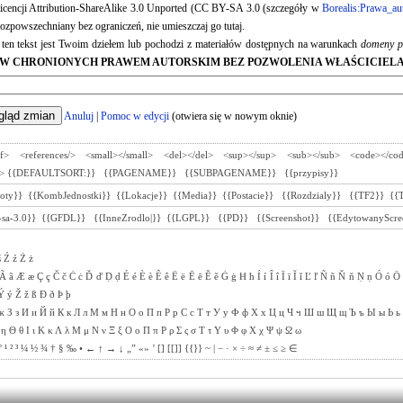
 licencji Attribution-ShareAlike 3.0 Unported (CC BY-SA 3.0 (szczegóły w
Borealis:Prawa_au
ozpowszechniany bez ograniczeń, nie umieszczaj go tutaj.
e ten tekst jest Twoim dziełem lub pochodzi z materiałów dostępnych na warunkach
domeny p
W CHRONIONYCH PRAWEM AUTORSKIM BEZ POZWOLENIA WŁAŚCICIELA
Anuluj
|
Pomoc w edycji
(otwiera się w nowym oknie)
ef>
<references/>
<small></small>
<del></del>
<sup></sup>
<sub></sub>
<code></co
>
{{DEFAULTSORT:}}
{{PAGENAME}}
{{SUBPAGENAME}}
{{przypisy}}
toty}}
{{KombJednostki}}
{{Lokacje}}
{{Media}}
{{Postacie}}
{{Rozdzialy}}
{{TF2}}
{{
sa-3.0}}
{{GFDL}}
{{InneZrodlo|}}
{{LGPL}}
{{PD}}
{{Screenshot}}
{{EdytowanyScre
ś
Ź
ź
Ż
ż
Ã
ã
Æ
æ
Ç
ç
Č
č
Ċ
ċ
Ď
ď
Ḍ
ḍ
É
é
È
è
Ê
ê
Ë
ë
Ē
ē
Ě
ě
Ġ
ġ
Ħ
ħ
Í
í
Î
î
Ī
ī
Ĭ
ĭ
Ľ
ľ
Ñ
ñ
Ň
ň
Ṇ
ṇ
Ó
ó
Ö
Ý
ý
Ž
ž
ß
Ð
ð
Þ
þ
ж
З
з
И
и
Й
й
К
к
Л
л
М
м
Н
н
О
о
П
п
Р
р
С
с
Т
т
У
у
Ф
ф
Х
х
Ц
ц
Ч
ч
Ш
ш
Щ
щ
Ъ
ъ
Ы
ы
Ь
ь
η
Θ
θ
Ι
ι
Κ
κ
Λ
λ
Μ
μ
Ν
ν
Ξ
ξ
Ο
ο
Π
π
Ρ
ρ
Σ
ς
σ
Τ
τ
Υ
υ
Φ
φ
Χ
χ
Ψ
ψ
Ω
ω
°
¹
²
³
¼
½
¾
†
§
‰
•
←
↑
→
↓
„”
«»
’
[]
[[]]
{{}}
~
|
−
·
×
÷
≈
≠
±
≤
≥
∈