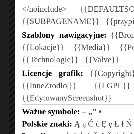
</noinclude>
{{DEFAULTSO
{{SUBPAGENAME}}
{{przyp
Szablony nawigacyjne:
{{Bron
{{Lokacje}}
{{Media}}
{{P
{{Technologie}}
{{Valve}}
Licencje grafik:
{{Copyright
{{InneZrodlo|}}
{{LGPL}
{{EdytowanyScreenshot}}
Ważne symbole:
–
„”
•
Polskie znaki:
Ą
ą
Ć
ć
Ę
ę
Ł
ł
Ń