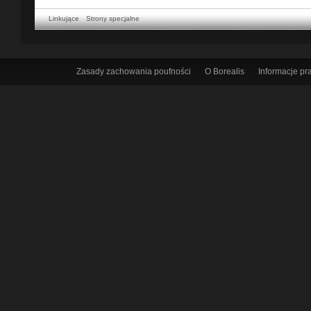
Linkujące
Strony specjalne
Zasady zachowania poufności
O Borealis
Informacje p