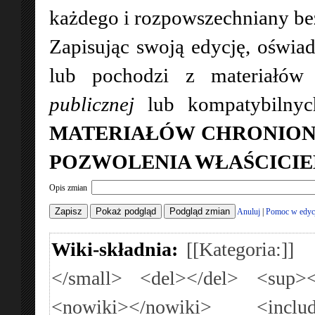
każdego i rozpowszechniany bez 
Zapisując swoją edycję, oświad
lub pochodzi z materiałó
publicznej
lub kompatybilny
MATERIAŁÓW CHRONION
POZWOLENIA WŁAŚCICIE
Opis zmian
Anuluj
|
Pomoc w edyc
Wiki-składnia:
[[Kategoria:]]
</small>
<del></del>
<sup><
<nowiki></nowiki>
<inclu