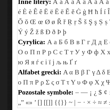
Inne litery:
Á
á
À
à
Â
â
Ä
ä
Å
å
é
È
è
Ê
ê
Ë
ë
Ē
ē
Ě
ě
Ġ
ġ
Ħ
ħ
Í
í
Î
Ǒ
ǒ
Œ
œ
Ø
ø
Ř
ř
Ṛ
ṛ
Š
š
Ş
ş
Ṣ
ṣ
Ý
ý
Ž
ž
ß
Ð
ð
Þ
þ
Cyrylica:
А
а
Б
б
В
в
Г
г
Д
д
Е
О
о
П
п
Р
р
С
с
Т
т
У
у
Ф
ф
Х
ю
Я
я
ѓ
є
і
ї
ј
љ
њ
Ґ
ґ
Alfabet grecki:
Α
α
Β
β
Γ
γ
Δ
δ
ο
Π
π
Ρ
ρ
Σ
ς
σ
Τ
τ
Υ
υ
Φ
φ
Χ
χ
Pozostałe symbole:
–
—
¡
¿
$
¢
„”
«»
’
[]
[[]]
{{}}
~
|
−
·
×
÷
≈
≠