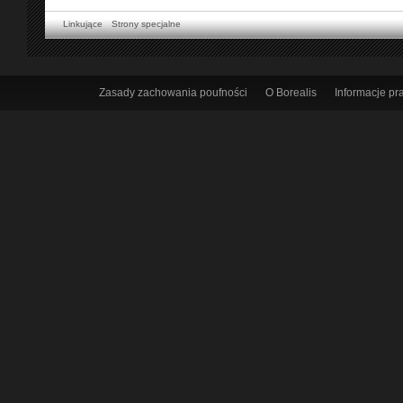
Linkujące
Strony specjalne
Zasady zachowania poufności
O Borealis
Informacje p