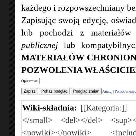
każdego i rozpowszechniany bez 
Zapisując swoją edycję, oświad
lub pochodzi z materiałó
publicznej
lub kompatybilny
MATERIAŁÓW CHRONION
POZWOLENIA WŁAŚCICIE
Opis zmian
Anuluj
|
Pomoc w edyc
Wiki-składnia:
[[Kategoria:]]
</small>
<del></del>
<sup><
<nowiki></nowiki>
<inclu