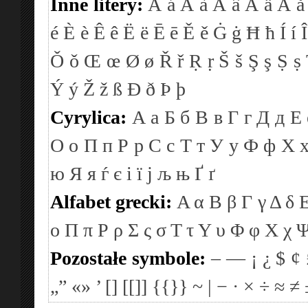
Inne litery:
Á
á
À
à
Â
â
Ä
ä
Å
å
é
È
è
Ê
ê
Ë
ë
Ē
ē
Ě
ě
Ġ
ġ
Ħ
ħ
Í
í
Î
Ǒ
ǒ
Œ
œ
Ø
ø
Ř
ř
Ṛ
ṛ
Š
š
Ş
ş
Ṣ
ṣ
Ý
ý
Ž
ž
ß
Ð
ð
Þ
þ
Cyrylica:
А
а
Б
б
В
в
Г
г
Д
д
Е
О
о
П
п
Р
р
С
с
Т
т
У
у
Ф
ф
Х
ю
Я
я
ѓ
є
і
ї
ј
љ
њ
Ґ
ґ
Alfabet grecki:
Α
α
Β
β
Γ
γ
Δ
δ
ο
Π
π
Ρ
ρ
Σ
ς
σ
Τ
τ
Υ
υ
Φ
φ
Χ
χ
Pozostałe symbole:
–
—
¡
¿
$
¢
„”
«»
’
[]
[[]]
{{}}
~
|
−
·
×
÷
≈
≠