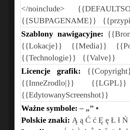
</noinclude>
{{DEFAULTSO
{{SUBPAGENAME}}
{{przyp
Szablony nawigacyjne:
{{Bron
{{Lokacje}}
{{Media}}
{{P
{{Technologie}}
{{Valve}}
Licencje grafik:
{{Copyright
{{InneZrodlo|}}
{{LGPL}
{{EdytowanyScreenshot}}
Ważne symbole:
–
„”
•
Polskie znaki:
Ą
ą
Ć
ć
Ę
ę
Ł
ł
Ń