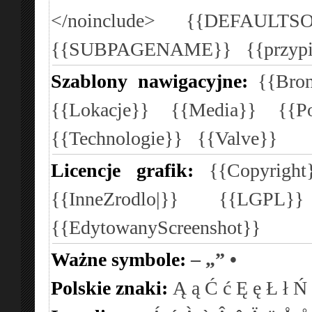
</noinclude>
{{DEFAULTSO
{{SUBPAGENAME}}
{{przyp
Szablony nawigacyjne:
{{Bron
{{Lokacje}}
{{Media}}
{{P
{{Technologie}}
{{Valve}}
Licencje grafik:
{{Copyright
{{InneZrodlo|}}
{{LGPL}
{{EdytowanyScreenshot}}
Ważne symbole:
–
„”
•
Polskie znaki:
Ą
ą
Ć
ć
Ę
ę
Ł
ł
Ń