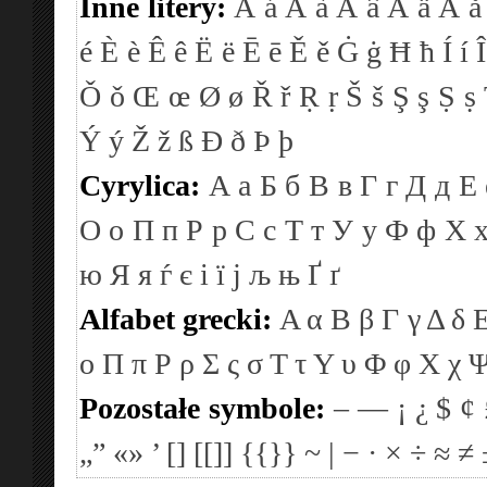
Inne litery:
Á
á
À
à
Â
â
Ä
ä
Å
å
é
È
è
Ê
ê
Ë
ë
Ē
ē
Ě
ě
Ġ
ġ
Ħ
ħ
Í
í
Î
Ǒ
ǒ
Œ
œ
Ø
ø
Ř
ř
Ṛ
ṛ
Š
š
Ş
ş
Ṣ
ṣ
Ý
ý
Ž
ž
ß
Ð
ð
Þ
þ
Cyrylica:
А
а
Б
б
В
в
Г
г
Д
д
Е
О
о
П
п
Р
р
С
с
Т
т
У
у
Ф
ф
Х
ю
Я
я
ѓ
є
і
ї
ј
љ
њ
Ґ
ґ
Alfabet grecki:
Α
α
Β
β
Γ
γ
Δ
δ
ο
Π
π
Ρ
ρ
Σ
ς
σ
Τ
τ
Υ
υ
Φ
φ
Χ
χ
Pozostałe symbole:
–
—
¡
¿
$
¢
„”
«»
’
[]
[[]]
{{}}
~
|
−
·
×
÷
≈
≠