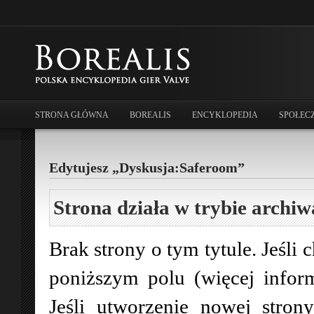
STRONA GŁÓWNA
BOREALIS
ENCYKLOPEDIA
SPOŁEC
Edytujesz „Dyskusja:Saferoom”
Strona działa w trybie archiw
Brak strony o tym tytule. Jeśli 
poniższym polu (więcej infor
Jeśli utworzenie nowej stro