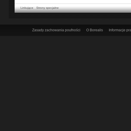
Linkujące
Strony specjalne
Zasady zachowania poufności
O Borealis
Informacje p