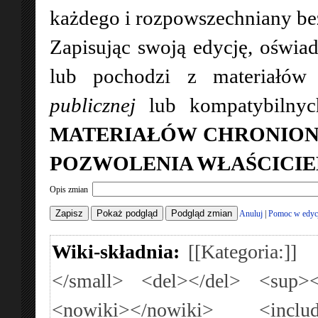
każdego i rozpowszechniany bez 
Zapisując swoją edycję, oświad
lub pochodzi z materiałó
publicznej
lub kompatybilny
MATERIAŁÓW CHRONION
POZWOLENIA WŁAŚCICIE
Opis zmian
Anuluj
|
Pomoc w edyc
Wiki-składnia:
[[Kategoria:]]
</small>
<del></del>
<sup><
<nowiki></nowiki>
<inclu