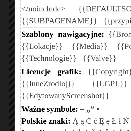
</noinclude>
{{DEFAULTSO
{{SUBPAGENAME}}
{{przyp
Szablony nawigacyjne:
{{Bron
{{Lokacje}}
{{Media}}
{{P
{{Technologie}}
{{Valve}}
Licencje grafik:
{{Copyright
{{InneZrodlo|}}
{{LGPL}
{{EdytowanyScreenshot}}
Ważne symbole:
–
„”
•
Polskie znaki:
Ą
ą
Ć
ć
Ę
ę
Ł
ł
Ń