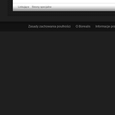
Linkujące
Strony specjalne
Zasady zachowania poufności
O Borealis
Informacje p