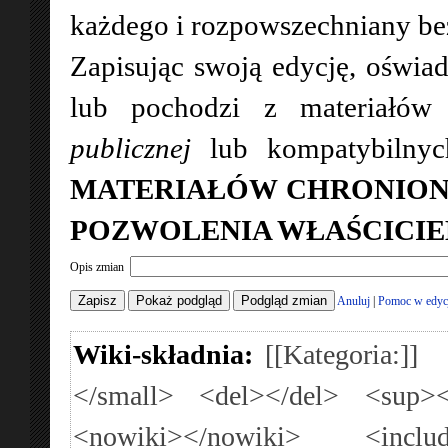
każdego i rozpowszechniany bez 
Zapisując swoją edycję, oświad
lub pochodzi z materiałó
publicznej
lub kompatybilny
MATERIAŁÓW CHRONION
POZWOLENIA WŁAŚCICIE
Opis zmian
Anuluj
|
Pomoc w edyc
Wiki-składnia:
[[Kategoria:]]
</small>
<del></del>
<sup><
<nowiki></nowiki>
<inclu