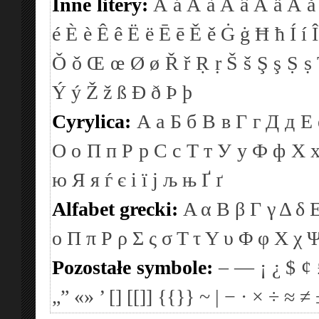
Inne litery:
Á
á
À
à
Â
â
Ä
ä
Å
å
é
È
è
Ê
ê
Ë
ë
Ē
ē
Ě
ě
Ġ
ġ
Ħ
ħ
Í
í
Î
Ǒ
ǒ
Œ
œ
Ø
ø
Ř
ř
Ṛ
ṛ
Š
š
Ş
ş
Ṣ
ṣ
Ý
ý
Ž
ž
ß
Ð
ð
Þ
þ
Cyrylica:
А
а
Б
б
В
в
Г
г
Д
д
Е
О
о
П
п
Р
р
С
с
Т
т
У
у
Ф
ф
Х
ю
Я
я
ѓ
є
і
ї
ј
љ
њ
Ґ
ґ
Alfabet grecki:
Α
α
Β
β
Γ
γ
Δ
δ
ο
Π
π
Ρ
ρ
Σ
ς
σ
Τ
τ
Υ
υ
Φ
φ
Χ
χ
Pozostałe symbole:
–
—
¡
¿
$
¢
„”
«»
’
[]
[[]]
{{}}
~
|
−
·
×
÷
≈
≠