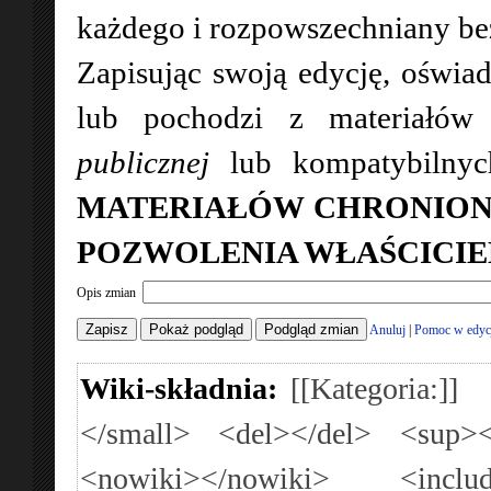
każdego i rozpowszechniany bez 
Zapisując swoją edycję, oświad
lub pochodzi z materiałó
publicznej
lub kompatybilny
MATERIAŁÓW CHRONION
POZWOLENIA WŁAŚCICIE
Opis zmian
Anuluj
|
Pomoc w edyc
Wiki-składnia:
[[Kategoria:]]
</small>
<del></del>
<sup><
<nowiki></nowiki>
<inclu