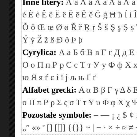
Inne litery:
Á
á
À
à
Â
â
Ä
ä
Å
å
é
È
è
Ê
ê
Ë
ë
Ē
ē
Ě
ě
Ġ
ġ
Ħ
ħ
Í
í
Î
Ǒ
ǒ
Œ
œ
Ø
ø
Ř
ř
Ṛ
ṛ
Š
š
Ş
ş
Ṣ
ṣ
Ý
ý
Ž
ž
ß
Ð
ð
Þ
þ
Cyrylica:
А
а
Б
б
В
в
Г
г
Д
д
Е
О
о
П
п
Р
р
С
с
Т
т
У
у
Ф
ф
Х
ю
Я
я
ѓ
є
і
ї
ј
љ
њ
Ґ
ґ
Alfabet grecki:
Α
α
Β
β
Γ
γ
Δ
δ
ο
Π
π
Ρ
ρ
Σ
ς
σ
Τ
τ
Υ
υ
Φ
φ
Χ
χ
Pozostałe symbole:
–
—
¡
¿
$
¢
„”
«»
’
[]
[[]]
{{}}
~
|
−
·
×
÷
≈
≠