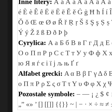
Inne litery:
Á
á
À
à
Â
â
Ä
ä
Å
å
é
È
è
Ê
ê
Ë
ë
Ē
ē
Ě
ě
Ġ
ġ
Ħ
ħ
Í
í
Î
Ǒ
ǒ
Œ
œ
Ø
ø
Ř
ř
Ṛ
ṛ
Š
š
Ş
ş
Ṣ
ṣ
Ý
ý
Ž
ž
ß
Ð
ð
Þ
þ
Cyrylica:
А
а
Б
б
В
в
Г
г
Д
д
Е
О
о
П
п
Р
р
С
с
Т
т
У
у
Ф
ф
Х
ю
Я
я
ѓ
є
і
ї
ј
љ
њ
Ґ
ґ
Alfabet grecki:
Α
α
Β
β
Γ
γ
Δ
δ
ο
Π
π
Ρ
ρ
Σ
ς
σ
Τ
τ
Υ
υ
Φ
φ
Χ
χ
Pozostałe symbole:
–
—
¡
¿
$
¢
„”
«»
’
[]
[[]]
{{}}
~
|
−
·
×
÷
≈
≠