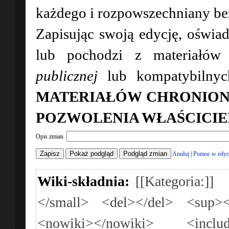
każdego i rozpowszechniany bez 
Zapisując swoją edycję, oświad
lub pochodzi z materiałó
publicznej
lub kompatybilny
MATERIAŁÓW CHRONION
POZWOLENIA WŁAŚCICIE
Opis zmian
Anuluj
|
Pomoc w edyc
Wiki-składnia:
[[Kategoria:]]
</small>
<del></del>
<sup><
<nowiki></nowiki>
<inclu