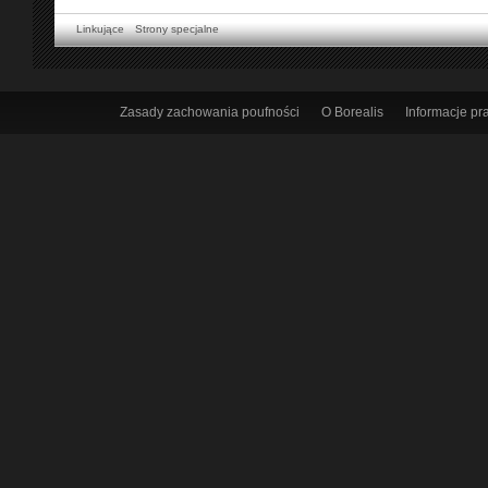
Linkujące
Strony specjalne
Zasady zachowania poufności
O Borealis
Informacje p