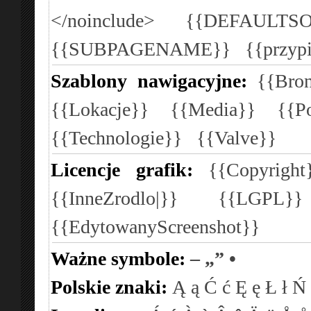
</noinclude>
{{DEFAULTSO
{{SUBPAGENAME}}
{{przyp
Szablony nawigacyjne:
{{Bron
{{Lokacje}}
{{Media}}
{{P
{{Technologie}}
{{Valve}}
Licencje grafik:
{{Copyright
{{InneZrodlo|}}
{{LGPL}
{{EdytowanyScreenshot}}
Ważne symbole:
–
„”
•
Polskie znaki:
Ą
ą
Ć
ć
Ę
ę
Ł
ł
Ń