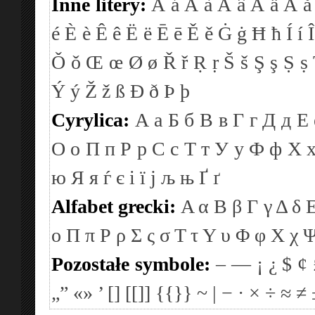
Inne litery:
Á
á
À
à
Â
â
Ä
ä
Å
å
é
È
è
Ê
ê
Ë
ë
Ē
ē
Ě
ě
Ġ
ġ
Ħ
ħ
Í
í
Î
Ǒ
ǒ
Œ
œ
Ø
ø
Ř
ř
Ṛ
ṛ
Š
š
Ş
ş
Ṣ
ṣ
Ý
ý
Ž
ž
ß
Ð
ð
Þ
þ
Cyrylica:
А
а
Б
б
В
в
Г
г
Д
д
Е
О
о
П
п
Р
р
С
с
Т
т
У
у
Ф
ф
Х
ю
Я
я
ѓ
є
і
ї
ј
љ
њ
Ґ
ґ
Alfabet grecki:
Α
α
Β
β
Γ
γ
Δ
δ
ο
Π
π
Ρ
ρ
Σ
ς
σ
Τ
τ
Υ
υ
Φ
φ
Χ
χ
Pozostałe symbole:
–
—
¡
¿
$
¢
„”
«»
’
[]
[[]]
{{}}
~
|
−
·
×
÷
≈
≠