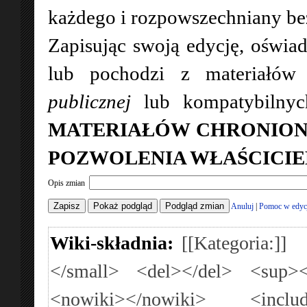
każdego i rozpowszechniany bez 
Zapisując swoją edycję, oświad
lub pochodzi z materiałó
publicznej
lub kompatybilny
MATERIAŁÓW CHRONION
POZWOLENIA WŁAŚCICIE
Opis zmian
Anuluj
|
Pomoc w edyc
Wiki-składnia:
[[Kategoria:]]
</small>
<del></del>
<sup><
<nowiki></nowiki>
<inclu