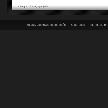
Linkujące
Strony specjalne
Zasady zachowania poufności
O Borealis
Informacje p