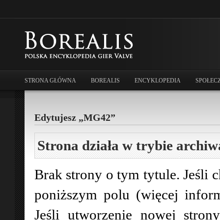
STRONA GŁÓWNA
BOREALIS
ENCYKLOPEDIA
SPOŁEC
Edytujesz „MG42”
Strona działa w trybie archiw
Brak strony o tym tytule. Jeśli 
poniższym polu (więcej infor
Jeśli utworzenie nowej stro