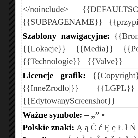
</noinclude>
{{DEFAULTSO
{{SUBPAGENAME}}
{{przyp
Szablony nawigacyjne:
{{Bron
{{Lokacje}}
{{Media}}
{{P
{{Technologie}}
{{Valve}}
Licencje grafik:
{{Copyright
{{InneZrodlo|}}
{{LGPL}
{{EdytowanyScreenshot}}
Ważne symbole:
–
„”
•
Polskie znaki:
Ą
ą
Ć
ć
Ę
ę
Ł
ł
Ń