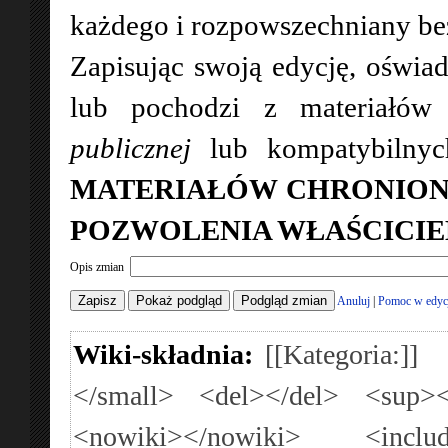
każdego i rozpowszechniany bez 
Zapisując swoją edycję, oświad
lub pochodzi z materiałó
publicznej
lub kompatybilny
MATERIAŁÓW CHRONION
POZWOLENIA WŁAŚCICIE
Opis zmian
Anuluj
|
Pomoc w edyc
Wiki-składnia:
[[Kategoria:]]
</small>
<del></del>
<sup><
<nowiki></nowiki>
<inclu