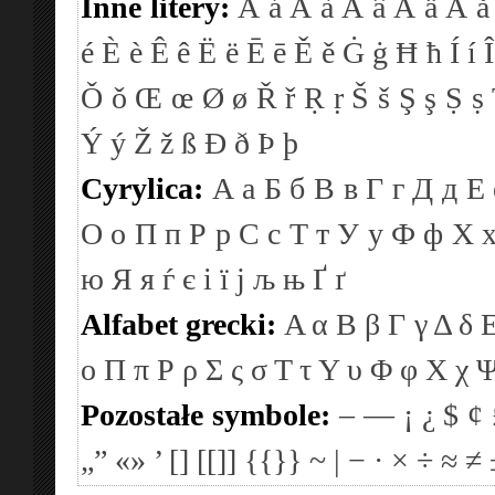
Inne litery:
Á
á
À
à
Â
â
Ä
ä
Å
å
é
È
è
Ê
ê
Ë
ë
Ē
ē
Ě
ě
Ġ
ġ
Ħ
ħ
Í
í
Î
Ǒ
ǒ
Œ
œ
Ø
ø
Ř
ř
Ṛ
ṛ
Š
š
Ş
ş
Ṣ
ṣ
Ý
ý
Ž
ž
ß
Ð
ð
Þ
þ
Cyrylica:
А
а
Б
б
В
в
Г
г
Д
д
Е
О
о
П
п
Р
р
С
с
Т
т
У
у
Ф
ф
Х
ю
Я
я
ѓ
є
і
ї
ј
љ
њ
Ґ
ґ
Alfabet grecki:
Α
α
Β
β
Γ
γ
Δ
δ
ο
Π
π
Ρ
ρ
Σ
ς
σ
Τ
τ
Υ
υ
Φ
φ
Χ
χ
Pozostałe symbole:
–
—
¡
¿
$
¢
„”
«»
’
[]
[[]]
{{}}
~
|
−
·
×
÷
≈
≠