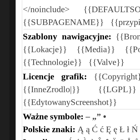
</noinclude>
{{DEFAULTSO
{{SUBPAGENAME}}
{{przyp
Szablony nawigacyjne:
{{Bron
{{Lokacje}}
{{Media}}
{{P
{{Technologie}}
{{Valve}}
Licencje grafik:
{{Copyright
{{InneZrodlo|}}
{{LGPL}
{{EdytowanyScreenshot}}
Ważne symbole:
–
„”
•
Polskie znaki:
Ą
ą
Ć
ć
Ę
ę
Ł
ł
Ń