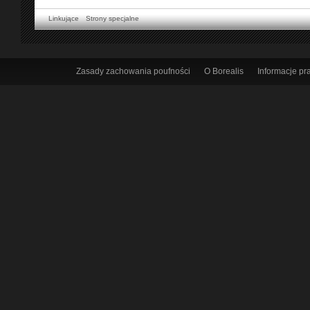
Linkujące
Strony specjalne
Zasady zachowania poufności
O Borealis
Informacje p