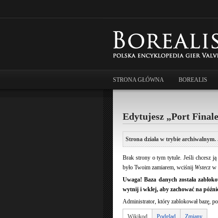
STRONA GŁÓWNA
BOREALIS
Edytujesz „Port Final
Strona działa w trybie archiwalnym. 
Brak strony o tym tytule. Jeśli chcesz 
było Twoim zamiarem, wciśnij
Wstecz
w 
Uwaga! Baza danych została zablokow
wytnij i wklej, aby zachować na późnie
Administrator, który zablokował bazę, po
Wikikod
Podgląd
Zmiany