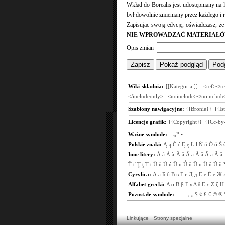
Wkład do Borealis jest udostępniany na
był dowolnie zmieniany przez każdego i r
Zapisując swoją edycję, oświadczasz, ż
NIE WPROWADZAĆ MATERIAŁÓ
Opis zmian
Wiki-składnia:
[[Kategoria:]]
<ref></r
</includeonly>
<noinclude></noinclude
Szablony nawigacyjne:
{{Bronie}}
{{Is
Licencje grafik:
{{Copyright}}
{{Cc-by-
Ważne symbole:
–
„”
•
Polskie znaki:
Ą
ą
Ć
ć
Ę
ę
Ł
ł
Ń
ń
Ó
ó
Ś
Inne litery:
Á
á
À
à
Â
â
Ä
ä
Å
å
Ā
ā
Ă
ă
Ť
ť
Ţ
ţ
Ṭ
ṭ
Ű
ű
Ú
ú
Ü
ü
Ů
ů
Ū
ū
Û
û
Ŭ
ŭ
Cyrylica:
А
а
Б
б
В
в
Г
г
Д
д
Е
е
Ё
ё
Ж
Alfabet grecki:
Α
α
Β
β
Γ
γ
Δ
δ
Ε
ε
Ζ
ζ
Η
Pozostałe symbole:
–
—
¡
¿
$
¢
£
€
©
®
Linkujące
Strony specjalne