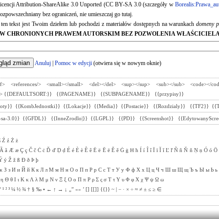
 licencji Attribution-ShareAlike 3.0 Unported (CC BY-SA 3.0 (szczegóły w
Borealis:Prawa_au
ozpowszechniany bez ograniczeń, nie umieszczaj go tutaj.
e ten tekst jest Twoim dziełem lub pochodzi z materiałów dostępnych na warunkach
domeny p
W CHRONIONYCH PRAWEM AUTORSKIM BEZ POZWOLENIA WŁAŚCICIELA
Anuluj
|
Pomoc w edycji
(otwiera się w nowym oknie)
ef>
<references/>
<small></small>
<del></del>
<sup></sup>
<sub></sub>
<code></co
>
{{DEFAULTSORT:}}
{{PAGENAME}}
{{SUBPAGENAME}}
{{przypisy}}
toty}}
{{KombJednostki}}
{{Lokacje}}
{{Media}}
{{Postacie}}
{{Rozdzialy}}
{{TF2}}
{{
sa-3.0}}
{{GFDL}}
{{InneZrodlo|}}
{{LGPL}}
{{PD}}
{{Screenshot}}
{{EdytowanyScre
ś
Ź
ź
Ż
ż
Ã
ã
Æ
æ
Ç
ç
Č
č
Ċ
ċ
Ď
ď
Ḍ
ḍ
É
é
È
è
Ê
ê
Ë
ë
Ē
ē
Ě
ě
Ġ
ġ
Ħ
ħ
Í
í
Î
î
Ī
ī
Ĭ
ĭ
Ľ
ľ
Ñ
ñ
Ň
ň
Ṇ
ṇ
Ó
ó
Ö
Ý
ý
Ž
ž
ß
Ð
ð
Þ
þ
ж
З
з
И
и
Й
й
К
к
Л
л
М
м
Н
н
О
о
П
п
Р
р
С
с
Т
т
У
у
Ф
ф
Х
х
Ц
ц
Ч
ч
Ш
ш
Щ
щ
Ъ
ъ
Ы
ы
Ь
ь
η
Θ
θ
Ι
ι
Κ
κ
Λ
λ
Μ
μ
Ν
ν
Ξ
ξ
Ο
ο
Π
π
Ρ
ρ
Σ
ς
σ
Τ
τ
Υ
υ
Φ
φ
Χ
χ
Ψ
ψ
Ω
ω
°
¹
²
³
¼
½
¾
†
§
‰
•
←
↑
→
↓
„”
«»
’
[]
[[]]
{{}}
~
|
−
·
×
÷
≈
≠
±
≤
≥
∈