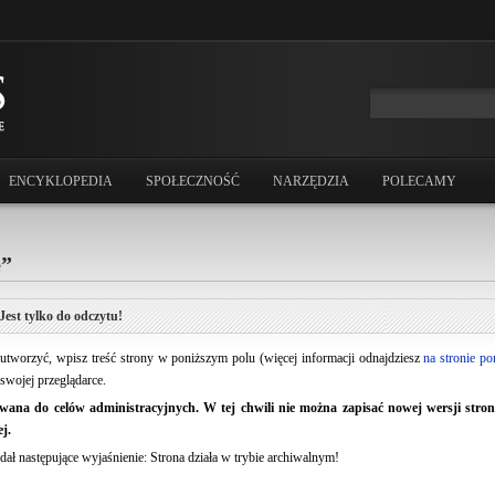
ENCYKLOPEDIA
SPOŁECZNOŚĆ
NARZĘDZIA
POLECAMY
e”
Jest tylko do odczytu!
ją utworzyć, wpisz treść strony w poniższym polu (więcej informacji odnajdziesz
na stronie p
swojej przeglądarce.
ana do celów administracyjnych. W tej chwili nie można zapisać nowej wersji strony.
j.
dał następujące wyjaśnienie: Strona działa w trybie archiwalnym!