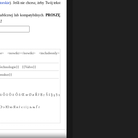
torskie
). Jeśli nie chcesz, żeby Twój tekst
ublicznej
lub kompatybilnych.
PROSZĘ
!
de>
<nowiki></nowiki>
<includeonly>
Technologie}}
{{Valve}}
enshot}}
ö
Ô
ô
Ō
ō
Ǒ
ǒ
Œ
œ
Ø
ø
Ř
ř
Ṛ
ṛ
Š
š
Ş
ş
Ṣ
ṣ
Э
э
Ю
ю
Я
я
ѓ
є
і
ї
ј
љ
њ
Ґ
ґ