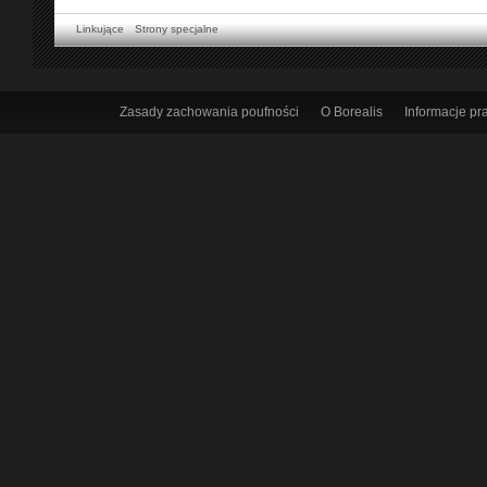
Linkujące
Strony specjalne
Zasady zachowania poufności
O Borealis
Informacje p