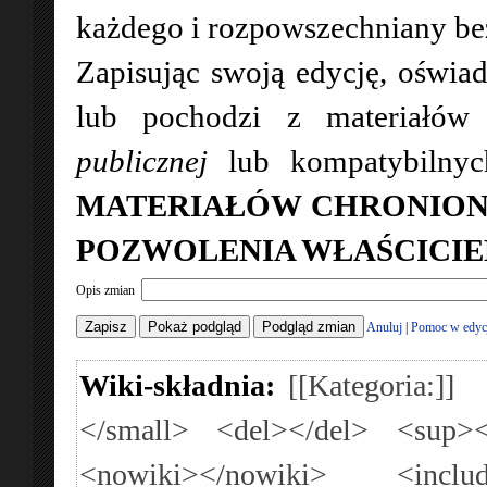
każdego i rozpowszechniany bez 
Zapisując swoją edycję, oświad
lub pochodzi z materiałó
publicznej
lub kompatybilny
MATERIAŁÓW CHRONION
POZWOLENIA WŁAŚCICIE
Opis zmian
Anuluj
|
Pomoc w edyc
Wiki-składnia:
[[Kategoria:]]
</small>
<del></del>
<sup><
<nowiki></nowiki>
<inclu