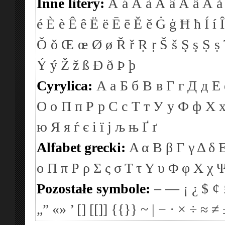
Inne litery:
Á
á
À
à
Â
â
Ä
ä
Å
å
é
È
è
Ê
ê
Ë
ë
Ē
ē
Ě
ě
Ġ
ġ
Ħ
ħ
Í
í
Î
Ǒ
ǒ
Œ
œ
Ø
ø
Ř
ř
Ṛ
ṛ
Š
š
Ş
ş
Ṣ
ṣ
Ý
ý
Ž
ž
ß
Ð
ð
Þ
þ
Cyrylica:
А
а
Б
б
В
в
Г
г
Д
д
Е
О
о
П
п
Р
р
С
с
Т
т
У
у
Ф
ф
Х
ю
Я
я
ѓ
є
і
ї
ј
љ
њ
Ґ
ґ
Alfabet grecki:
Α
α
Β
β
Γ
γ
Δ
δ
ο
Π
π
Ρ
ρ
Σ
ς
σ
Τ
τ
Υ
υ
Φ
φ
Χ
χ
Pozostałe symbole:
–
—
¡
¿
$
¢
„”
«»
’
[]
[[]]
{{}}
~
|
−
·
×
÷
≈
≠