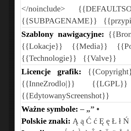
</noinclude>
{{DEFAULTSO
{{SUBPAGENAME}}
{{przyp
Szablony nawigacyjne:
{{Bron
{{Lokacje}}
{{Media}}
{{P
{{Technologie}}
{{Valve}}
Licencje grafik:
{{Copyright
{{InneZrodlo|}}
{{LGPL}
{{EdytowanyScreenshot}}
Ważne symbole:
–
„”
•
Polskie znaki:
Ą
ą
Ć
ć
Ę
ę
Ł
ł
Ń