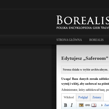
STRONA GŁÓWNA
BOREALIS
Edytujesz „Saferoom”
Strona działa w trybie archiwalnym. 
Uwaga! Baza danych została zablokow
wytnij i wklej, aby zachować na późnie
Administrator, który zablokował bazę, po
Wikikod
Podgląd
Zmiany
Zaa