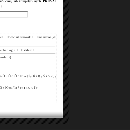
ublicznej
lub kompatybilnych.
PROSZĘ
!
de>
<nowiki></nowiki>
<includeonly>
Technologie}}
{{Valve}}
enshot}}
ö
Ô
ô
Ō
ō
Ǒ
ǒ
Œ
œ
Ø
ø
Ř
ř
Ṛ
ṛ
Š
š
Ş
ş
Ṣ
ṣ
Э
э
Ю
ю
Я
я
ѓ
є
і
ї
ј
љ
њ
Ґ
ґ