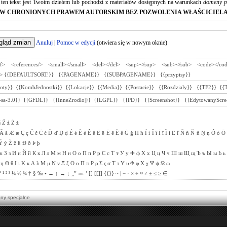
e ten tekst jest Twoim dziełem lub pochodzi z materiałów dostępnych na warunkach
domeny p
W CHRONIONYCH PRAWEM AUTORSKIM BEZ POZWOLENIA WŁAŚCICIELA
Anuluj
|
Pomoc w edycji
(otwiera się w nowym oknie)
ef>
<references/>
<small></small>
<del></del>
<sup></sup>
<sub></sub>
<code></co
>
{{DEFAULTSORT:}}
{{PAGENAME}}
{{SUBPAGENAME}}
{{przypisy}}
toty}}
{{KombJednostki}}
{{Lokacje}}
{{Media}}
{{Postacie}}
{{Rozdzialy}}
{{TF2}}
{{
sa-3.0}}
{{GFDL}}
{{InneZrodlo|}}
{{LGPL}}
{{PD}}
{{Screenshot}}
{{EdytowanyScre
ś
Ź
ź
Ż
ż
Ã
ã
Æ
æ
Ç
ç
Č
č
Ċ
ċ
Ď
ď
Ḍ
ḍ
É
é
È
è
Ê
ê
Ë
ë
Ē
ē
Ě
ě
Ġ
ġ
Ħ
ħ
Í
í
Î
î
Ī
ī
Ĭ
ĭ
Ľ
ľ
Ñ
ñ
Ň
ň
Ṇ
ṇ
Ó
ó
Ö
Ý
ý
Ž
ž
ß
Ð
ð
Þ
þ
ж
З
з
И
и
Й
й
К
к
Л
л
М
м
Н
н
О
о
П
п
Р
р
С
с
Т
т
У
у
Ф
ф
Х
х
Ц
ц
Ч
ч
Ш
ш
Щ
щ
Ъ
ъ
Ы
ы
Ь
ь
η
Θ
θ
Ι
ι
Κ
κ
Λ
λ
Μ
μ
Ν
ν
Ξ
ξ
Ο
ο
Π
π
Ρ
ρ
Σ
ς
σ
Τ
τ
Υ
υ
Φ
φ
Χ
χ
Ψ
ψ
Ω
ω
°
¹
²
³
¼
½
¾
†
§
‰
•
←
↑
→
↓
„”
«»
’
[]
[[]]
{{}}
~
|
−
·
×
÷
≈
≠
±
≤
≥
∈
ony specjalne