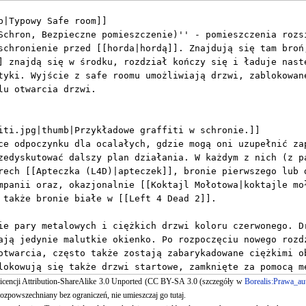
 licencji Attribution-ShareAlike 3.0 Unported (CC BY-SA 3.0 (szczegóły w
Borealis:Prawa_au
ozpowszechniany bez ograniczeń, nie umieszczaj go tutaj.