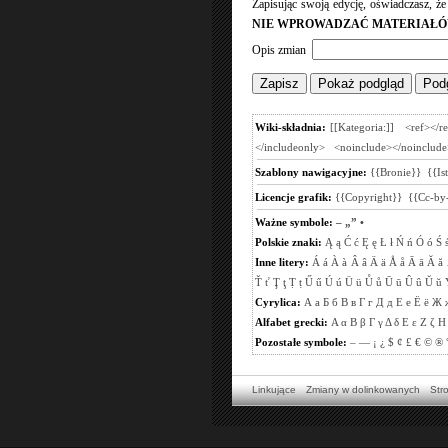
Zapisując swoją edycję, oświadczasz, ż
NIE WPROWADZAĆ MATERIAŁÓ
Opis zmian
Wiki-składnia:
[[Kategoria:]]
<ref></r
</includeonly>
<noinclude></noinclude
Szablony nawigacyjne:
{{Bronie}}
{{Is
Licencje grafik:
{{Copyright}}
{{Cc-by-
Ważne symbole:
–
„”
•
Polskie znaki:
Ą
ą
Ć
ć
Ę
ę
Ł
ł
Ń
ń
Ó
ó
Ś
Inne litery:
Á
á
À
à
Â
â
Ä
ä
Å
å
Ā
ā
Ă
ă
Ť
ť
Ţ
ţ
Ṭ
ṭ
Ű
ű
Ú
ú
Ü
ü
Ů
ů
Ū
ū
Û
û
Ŭ
ŭ
Cyrylica:
А
а
Б
б
В
в
Г
г
Д
д
Е
е
Ё
ё
Ж
Alfabet grecki:
Α
α
Β
β
Γ
γ
Δ
δ
Ε
ε
Ζ
ζ
Η
Pozostałe symbole:
–
—
¡
¿
$
¢
£
€
©
®
Linkujące
Zmiany w dolinkowanych
Str