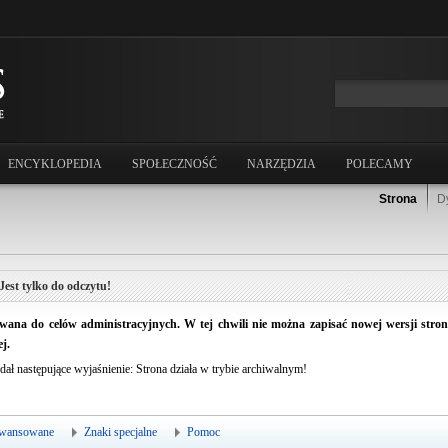
ENCYKLOPEDIA
SPOŁECZNOŚĆ
NARZĘDZIA
POLECAMY
Strona
D
Jest tylko do odczytu!
ana do celów administracyjnych. W tej chwili nie można zapisać nowej wersji strony.
j.
dał następujące wyjaśnienie: Strona działa w trybie archiwalnym!
wansowane
Znaki specjalne
Pomoc