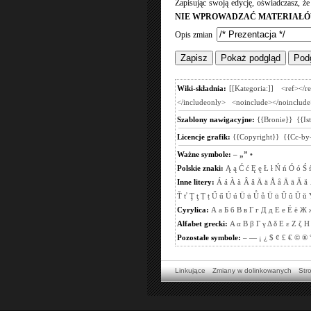
Zapisując swoją edycję, oświadczasz, ż
NIE WPROWADZAĆ MATERIAŁÓ
Opis zmian
Wiki-składnia:
[[Kategoria:]]
<ref></r
</includeonly>
<noinclude></noinclude
Szablony nawigacyjne:
{{Bronie}}
{{Is
Licencje grafik:
{{Copyright}}
{{Cc-by-
Ważne symbole:
–
„”
•
Polskie znaki:
Ą
ą
Ć
ć
Ę
ę
Ł
ł
Ń
ń
Ó
ó
Ś
Inne litery:
Á
á
À
à
Â
â
Ä
ä
Å
å
Ā
ā
Ă
ă
Ť
ť
Ţ
ţ
Ṭ
ṭ
Ű
ű
Ú
ú
Ü
ü
Ů
ů
Ū
ū
Û
û
Ŭ
ŭ
Cyrylica:
А
а
Б
б
В
в
Г
г
Д
д
Е
е
Ё
ё
Ж
Alfabet grecki:
Α
α
Β
β
Γ
γ
Δ
δ
Ε
ε
Ζ
ζ
Η
Pozostałe symbole:
–
—
¡
¿
$
¢
£
€
©
®
Linkujące
Zmiany w dolinkowanych
Str