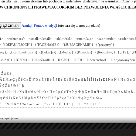
e ten tekst jest Twoim dziełem lub pochodzi z materiałów dostępnych na warunkach
domeny p
W CHRONIONYCH PRAWEM AUTORSKIM BEZ POZWOLENIA WŁAŚCICIELA
Anuluj
|
Pomoc w edycji
(otwiera się w nowym oknie)
ef>
<references/>
<small></small>
<del></del>
<sup></sup>
<sub></sub>
<code></co
>
{{DEFAULTSORT:}}
{{PAGENAME}}
{{SUBPAGENAME}}
{{przypisy}}
toty}}
{{KombJednostki}}
{{Lokacje}}
{{Media}}
{{Postacie}}
{{Rozdzialy}}
{{TF2}}
{{
sa-3.0}}
{{GFDL}}
{{InneZrodlo|}}
{{LGPL}}
{{PD}}
{{Screenshot}}
{{EdytowanyScre
ś
Ź
ź
Ż
ż
Ã
ã
Æ
æ
Ç
ç
Č
č
Ċ
ċ
Ď
ď
Ḍ
ḍ
É
é
È
è
Ê
ê
Ë
ë
Ē
ē
Ě
ě
Ġ
ġ
Ħ
ħ
Í
í
Î
î
Ī
ī
Ĭ
ĭ
Ľ
ľ
Ñ
ñ
Ň
ň
Ṇ
ṇ
Ó
ó
Ö
Ý
ý
Ž
ž
ß
Ð
ð
Þ
þ
ж
З
з
И
и
Й
й
К
к
Л
л
М
м
Н
н
О
о
П
п
Р
р
С
с
Т
т
У
у
Ф
ф
Х
х
Ц
ц
Ч
ч
Ш
ш
Щ
щ
Ъ
ъ
Ы
ы
Ь
ь
η
Θ
θ
Ι
ι
Κ
κ
Λ
λ
Μ
μ
Ν
ν
Ξ
ξ
Ο
ο
Π
π
Ρ
ρ
Σ
ς
σ
Τ
τ
Υ
υ
Φ
φ
Χ
χ
Ψ
ψ
Ω
ω
°
¹
²
³
¼
½
¾
†
§
‰
•
←
↑
→
↓
„”
«»
’
[]
[[]]
{{}}
~
|
−
·
×
÷
≈
≠
±
≤
≥
∈
ony specjalne