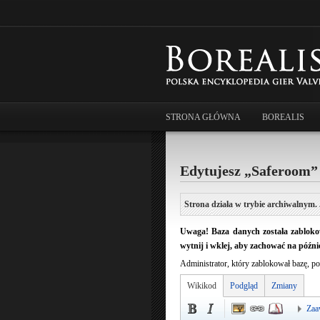
STRONA GŁÓWNA
BOREALIS
Edytujesz „Saferoom”
Strona działa w trybie archiwalnym. 
Uwaga! Baza danych została zablokow
wytnij i wklej, aby zachować na późnie
Administrator, który zablokował bazę, po
Wikikod
Podgląd
Zmiany
Zaa