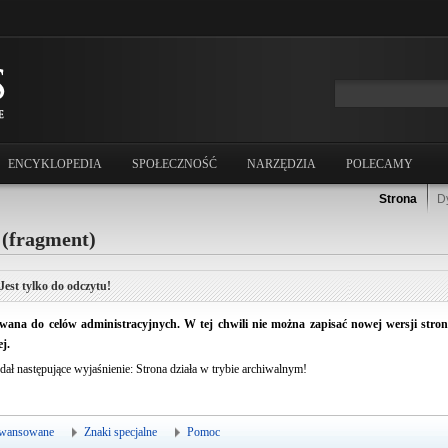
ENCYKLOPEDIA
SPOŁECZNOŚĆ
NARZĘDZIA
POLECAMY
Strona
D
 (fragment)
Jest tylko do odczytu!
ana do celów administracyjnych. W tej chwili nie można zapisać nowej wersji strony.
j.
dał następujące wyjaśnienie: Strona działa w trybie archiwalnym!
wansowane
Znaki specjalne
Pomoc