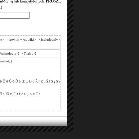
ublicznej
lub kompatybilnych.
PROSZĘ
!
de>
<nowiki></nowiki>
<includeonly>
Technologie}}
{{Valve}}
enshot}}
ö
Ô
ô
Ō
ō
Ǒ
ǒ
Œ
œ
Ø
ø
Ř
ř
Ṛ
ṛ
Š
š
Ş
ş
Ṣ
ṣ
Э
э
Ю
ю
Я
я
ѓ
є
і
ї
ј
љ
њ
Ґ
ґ