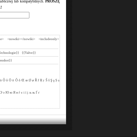
ublicznej
lub kompatybilnych.
PROSZĘ
!
de>
<nowiki></nowiki>
<includeonly>
Technologie}}
{{Valve}}
enshot}}
ö
Ô
ô
Ō
ō
Ǒ
ǒ
Œ
œ
Ø
ø
Ř
ř
Ṛ
ṛ
Š
š
Ş
ş
Ṣ
ṣ
Э
э
Ю
ю
Я
я
ѓ
є
і
ї
ј
љ
њ
Ґ
ґ