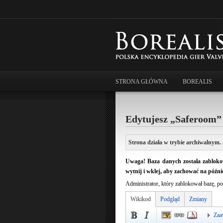
STRONA GŁÓWNA
BOREALIS
Edytujesz „Saferoom”
Strona działa w trybie archiwalnym. 
Uwaga! Baza danych została zablokow
wytnij i wklej, aby zachować na późnie
Administrator, który zablokował bazę, po
Wikikod
Podgląd
Zmiany
Zaa