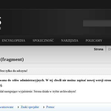
ENCYKLOPEDIA
SPOŁECZNOŚĆ
NARZĘDZIA
POLECAMY
Strona
D
 (fragment)
Jest tylko do odczytu!
ana do celów administracyjnych. W tej chwili nie można zapisać nowej wersji strony.
j.
dał następujące wyjaśnienie: Strona działa w trybie archiwalnym!
wansowane
Znaki specjalne
Pomoc