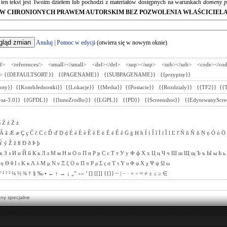
e ten tekst jest Twoim dziełem lub pochodzi z materiałów dostępnych na warunkach
domeny p
W CHRONIONYCH PRAWEM AUTORSKIM BEZ POZWOLENIA WŁAŚCICIELA
Anuluj
|
Pomoc w edycji
(otwiera się w nowym oknie)
ef>
<references/>
<small></small>
<del></del>
<sup></sup>
<sub></sub>
<code></co
>
{{DEFAULTSORT:}}
{{PAGENAME}}
{{SUBPAGENAME}}
{{przypisy}}
toty}}
{{KombJednostki}}
{{Lokacje}}
{{Media}}
{{Postacie}}
{{Rozdzialy}}
{{TF2}}
{{
sa-3.0}}
{{GFDL}}
{{InneZrodlo|}}
{{LGPL}}
{{PD}}
{{Screenshot}}
{{EdytowanyScre
ś
Ź
ź
Ż
ż
Ã
ã
Æ
æ
Ç
ç
Č
č
Ċ
ċ
Ď
ď
Ḍ
ḍ
É
é
È
è
Ê
ê
Ë
ë
Ē
ē
Ě
ě
Ġ
ġ
Ħ
ħ
Í
í
Î
î
Ī
ī
Ĭ
ĭ
Ľ
ľ
Ñ
ñ
Ň
ň
Ṇ
ṇ
Ó
ó
Ö
Ý
ý
Ž
ž
ß
Ð
ð
Þ
þ
ж
З
з
И
и
Й
й
К
к
Л
л
М
м
Н
н
О
о
П
п
Р
р
С
с
Т
т
У
у
Ф
ф
Х
х
Ц
ц
Ч
ч
Ш
ш
Щ
щ
Ъ
ъ
Ы
ы
Ь
ь
η
Θ
θ
Ι
ι
Κ
κ
Λ
λ
Μ
μ
Ν
ν
Ξ
ξ
Ο
ο
Π
π
Ρ
ρ
Σ
ς
σ
Τ
τ
Υ
υ
Φ
φ
Χ
χ
Ψ
ψ
Ω
ω
°
¹
²
³
¼
½
¾
†
§
‰
•
←
↑
→
↓
„”
«»
’
[]
[[]]
{{}}
~
|
−
·
×
÷
≈
≠
±
≤
≥
∈
ony specjalne