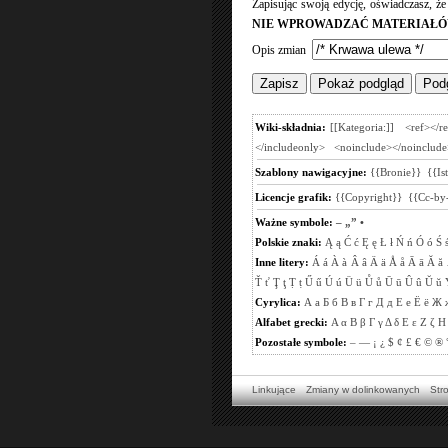
Zapisując swoją edycję, oświadczasz, ż
NIE WPROWADZAĆ MATERIAŁÓ
Opis zmian
Wiki-składnia:
[[Kategoria:]]
<ref></r
</includeonly>
<noinclude></noinclude
Szablony nawigacyjne:
{{Bronie}}
{{Is
Licencje grafik:
{{Copyright}}
{{Cc-by-
Ważne symbole:
–
„”
•
Polskie znaki:
Ą
ą
Ć
ć
Ę
ę
Ł
ł
Ń
ń
Ó
ó
Ś
Inne litery:
Á
á
À
à
Â
â
Ä
ä
Å
å
Ā
ā
Ă
ă
Ť
ť
Ţ
ţ
Ṭ
ṭ
Ű
ű
Ú
ú
Ü
ü
Ů
ů
Ū
ū
Û
û
Ŭ
ŭ
Cyrylica:
А
а
Б
б
В
в
Г
г
Д
д
Е
е
Ё
ё
Ж
Alfabet grecki:
Α
α
Β
β
Γ
γ
Δ
δ
Ε
ε
Ζ
ζ
Η
Pozostałe symbole:
–
—
¡
¿
$
¢
£
€
©
®
Linkujące
Zmiany w dolinkowanych
Str