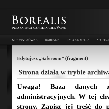
STRONA GŁÓWNA
BOREALIS
ENCYKLOPEDIA
SPOŁEC
Edytujesz „Saferoom” (fragment)
Strona działa w trybie archiw
Uwaga! Baza danych zo
administracyjnych. W tej ch
strony. Zapisz jej treść do 