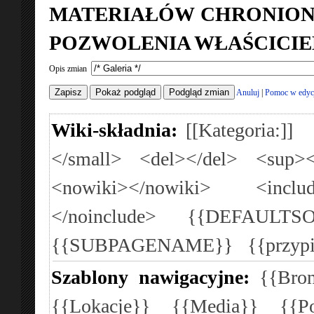
MATERIAŁÓW CHRONION
POZWOLENIA WŁAŚCICIE
Opis zmian
Anuluj
|
Pomoc w edyc
Wiki-składnia:
[[Kategoria:]]
</small>
<del></del>
<sup><
<nowiki></nowiki>
<inclu
</noinclude>
{{DEFAULTSO
{{SUBPAGENAME}}
{{przyp
Szablony nawigacyjne:
{{Bron
{{Lokacje}}
{{Media}}
{{P