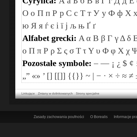
Cyrylica:
А
а
Б
б
В
в
Г
г
Д
д
Е
О
о
П
п
Р
р
С
с
Т
т
У
у
Ф
ф
Х
ю
Я
я
ѓ
є
і
ї
ј
љ
њ
Ґ
ґ
Alfabet grecki:
Α
α
Β
β
Γ
γ
Δ
δ
ο
Π
π
Ρ
ρ
Σ
ς
σ
Τ
τ
Υ
υ
Φ
φ
Χ
χ
Pozostałe symbole:
–
—
¡
¿
$
¢
„”
«»
’
[]
[[]]
{{}}
~
|
−
·
×
÷
≈
≠
Linkujące
Zmiany w dolinkowanych
Strony specjalne
Zasady zachowania poufności
O Borealis
Informacje p