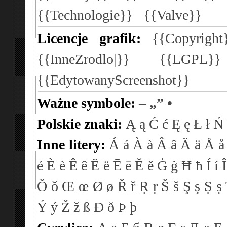
{{Technologie}}
{{Valve}}
Licencje grafik:
{{Copyright
{{InneZrodlo|}}
{{LGPL}
{{EdytowanyScreenshot}}
Ważne symbole:
–
„”
•
Polskie znaki:
Ą
ą
Ć
ć
Ę
ę
Ł
ł
Ń
Inne litery:
Á
á
À
à
Â
â
Ä
ä
Å
å
é
È
è
Ê
ê
Ë
ë
Ē
ē
Ě
ě
Ġ
ġ
Ħ
ħ
Í
í
Î
Ǒ
ǒ
Œ
œ
Ø
ø
Ř
ř
Ṛ
ṛ
Š
š
Ş
ş
Ṣ
ṣ
Ý
ý
Ž
ž
ß
Ð
ð
Þ
þ