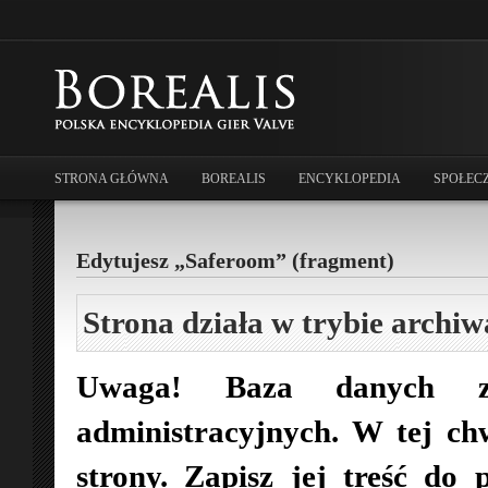
STRONA GŁÓWNA
BOREALIS
ENCYKLOPEDIA
SPOŁEC
Edytujesz „Saferoom” (fragment)
Strona działa w trybie archiw
Uwaga! Baza danych zo
administracyjnych. W tej ch
strony. Zapisz jej treść do 