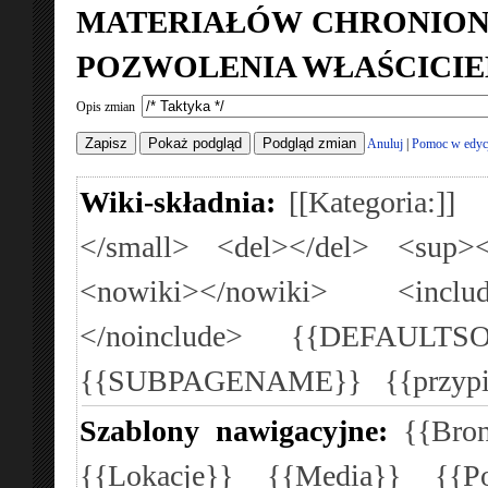
MATERIAŁÓW CHRONION
POZWOLENIA WŁAŚCICIE
Opis zmian
Anuluj
|
Pomoc w edyc
Wiki-składnia:
[[Kategoria:]]
</small>
<del></del>
<sup><
<nowiki></nowiki>
<inclu
</noinclude>
{{DEFAULTSO
{{SUBPAGENAME}}
{{przyp
Szablony nawigacyjne:
{{Bron
{{Lokacje}}
{{Media}}
{{P