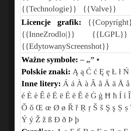
{{Technologie}}
{{Valve}}
Licencje grafik:
{{Copyright
{{InneZrodlo|}}
{{LGPL}
{{EdytowanyScreenshot}}
Ważne symbole:
–
„”
•
Polskie znaki:
Ą
ą
Ć
ć
Ę
ę
Ł
ł
Ń
Inne litery:
Á
á
À
à
Â
â
Ä
ä
Å
å
é
È
è
Ê
ê
Ë
ë
Ē
ē
Ě
ě
Ġ
ġ
Ħ
ħ
Í
í
Î
Ǒ
ǒ
Œ
œ
Ø
ø
Ř
ř
Ṛ
ṛ
Š
š
Ş
ş
Ṣ
ṣ
Ý
ý
Ž
ž
ß
Ð
ð
Þ
þ