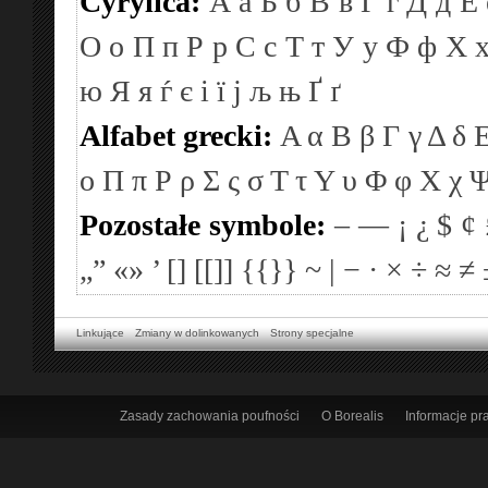
Cyrylica:
А
а
Б
б
В
в
Г
г
Д
д
Е
О
о
П
п
Р
р
С
с
Т
т
У
у
Ф
ф
Х
ю
Я
я
ѓ
є
і
ї
ј
љ
њ
Ґ
ґ
Alfabet grecki:
Α
α
Β
β
Γ
γ
Δ
δ
ο
Π
π
Ρ
ρ
Σ
ς
σ
Τ
τ
Υ
υ
Φ
φ
Χ
χ
Pozostałe symbole:
–
—
¡
¿
$
¢
„”
«»
’
[]
[[]]
{{}}
~
|
−
·
×
÷
≈
≠
Linkujące
Zmiany w dolinkowanych
Strony specjalne
Zasady zachowania poufności
O Borealis
Informacje p