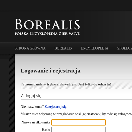
STRONA GŁÓWNA
BOREALIS
ENCYKLOPEDIA
SPOŁEC
Logowanie i rejestracja
Strona działa w trybie archiwalnym. Jest tylko do odczytu!
Zaloguj się
Nie masz konta?
Zarejestruj się
.
Musisz mieć włączoną w przeglądarce obsługę ciasteczek, by móc się zalogować
Nazwa użytkownika
Hasło