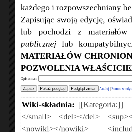
każdego i rozpowszechniany bez 
Zapisując swoją edycję, oświad
lub pochodzi z materiałó
publicznej
lub kompatybilny
MATERIAŁÓW CHRONION
POZWOLENIA WŁAŚCICIE
Opis zmian
Anuluj
|
Pomoc w edyc
Wiki-składnia:
[[Kategoria:]]
</small>
<del></del>
<sup><
<nowiki></nowiki>
<inclu