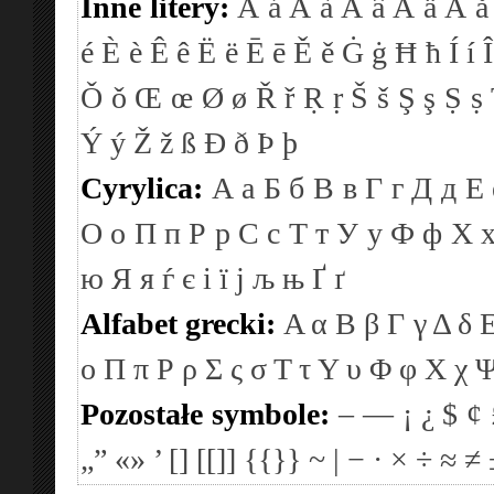
Inne litery:
Á
á
À
à
Â
â
Ä
ä
Å
å
é
È
è
Ê
ê
Ë
ë
Ē
ē
Ě
ě
Ġ
ġ
Ħ
ħ
Í
í
Î
Ǒ
ǒ
Œ
œ
Ø
ø
Ř
ř
Ṛ
ṛ
Š
š
Ş
ş
Ṣ
ṣ
Ý
ý
Ž
ž
ß
Ð
ð
Þ
þ
Cyrylica:
А
а
Б
б
В
в
Г
г
Д
д
Е
О
о
П
п
Р
р
С
с
Т
т
У
у
Ф
ф
Х
ю
Я
я
ѓ
є
і
ї
ј
љ
њ
Ґ
ґ
Alfabet grecki:
Α
α
Β
β
Γ
γ
Δ
δ
ο
Π
π
Ρ
ρ
Σ
ς
σ
Τ
τ
Υ
υ
Φ
φ
Χ
χ
Pozostałe symbole:
–
—
¡
¿
$
¢
„”
«»
’
[]
[[]]
{{}}
~
|
−
·
×
÷
≈
≠