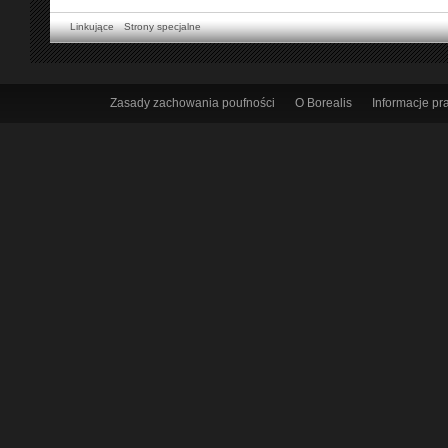
Linkujące
Strony specjalne
Zasady zachowania poufności
O Borealis
Informacje p