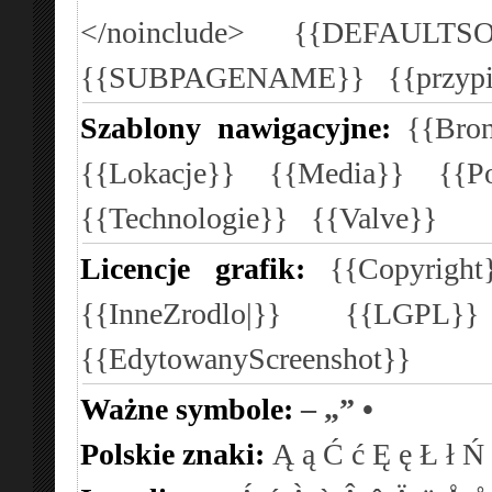
</noinclude>
{{DEFAULTSO
{{SUBPAGENAME}}
{{przyp
Szablony nawigacyjne:
{{Bron
{{Lokacje}}
{{Media}}
{{P
{{Technologie}}
{{Valve}}
Licencje grafik:
{{Copyright
{{InneZrodlo|}}
{{LGPL}
{{EdytowanyScreenshot}}
Ważne symbole:
–
„”
•
Polskie znaki:
Ą
ą
Ć
ć
Ę
ę
Ł
ł
Ń