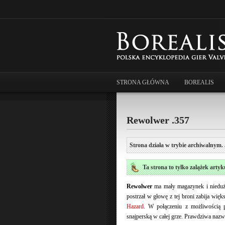
STRONA GŁÓWNA
BOREALIS
Rewolwer .357
Strona działa w trybie archiwalnym. 
Ta strona to tylko zalążek artyk
Rewolwer
ma mały magazynek i niedużą 
postrzał w głowę z tej broni zabija wi
Hazard
. W połączeniu z możliwością 
snajperską w całej grze. Prawdziwa nazw