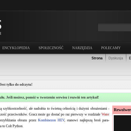
ENCYKLOPEDIA
SPOŁECZNOŚĆ
NARZĘDZIA
POLECAMY
Strona
Dyskusja
E
Jest tylko do odczytu!
ułu. Jeśli możesz, pomóż w tworzeniu serwisu i rozwiń ten artykuł!
szybkostrzelność, ale nadrabia to świetną celnością i dużymi obrażeniami -
Rewolwer
ększość przeciwników. Gracz może go dostać po raz pierwszy w rozdziale
Water
przybliżania obrazu przez
Kombinezon HEV
, stanowi najlepszą broń para-
a to Colt Python.