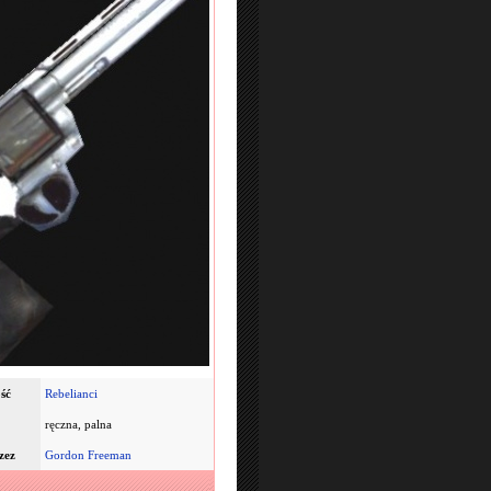
ść
Rebelianci
ręczna, palna
zez
Gordon Freeman