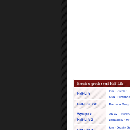
Bronie w grach z serii Half-Life
łom
·
Pistolet
·
Half-Life
Gun
·
Hivehan
Half-Life: OF
Barnacle Grapp
Wycięte z
AK-47
·
Brickb
Half-Life 2
zapalający
·
MP
łom
·
Gravity G