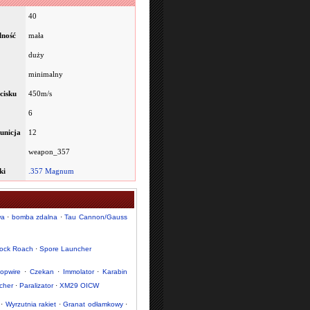
40
lność
mała
duży
minimalny
cisku
450m/s
6
unicja
12
weapon_357
ki
.357 Magnum
wa
·
bomba zdalna
·
Tau Cannon/Gauss
ock Roach
·
Spore Launcher
opwire
·
Czekan
·
Immolator
·
Karabin
cher
·
Paralizator
·
XM29 OICW
·
Wyrzutnia rakiet
·
Granat odłamkowy
·