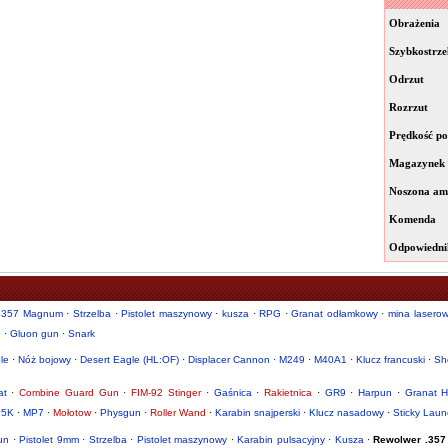
Obrażenia
Szybkostrze
Odrzut
Rozrzut
Prędkość po
Magazynek
Noszona am
Komenda
Odpowiedni
.357 Magnum
·
Strzelba
·
Pistolet maszynowy
·
kusza
·
RPG
·
Granat odłamkowy
·
mina lasero
d
·
Gluon gun
·
Snark
le
·
Nóż bojowy
·
Desert Eagle (HL:OF)
·
Displacer Cannon
·
M249
·
M40A1
·
Klucz francuski
·
Sh
at
·
Combine Guard Gun
·
FIM-92 Stinger
·
Gaśnica
·
Rakietnica
·
GR9
·
Harpun
·
Granat H
5K
·
MP7
·
Mołotow
·
Physgun
·
Roller Wand
·
Karabin snajperski
·
Klucz nasadowy
·
Sticky Laun
un
·
Pistolet 9mm
·
Strzelba
·
Pistolet maszynowy
·
Karabin pulsacyjny
·
Kusza
·
Rewolwer .357