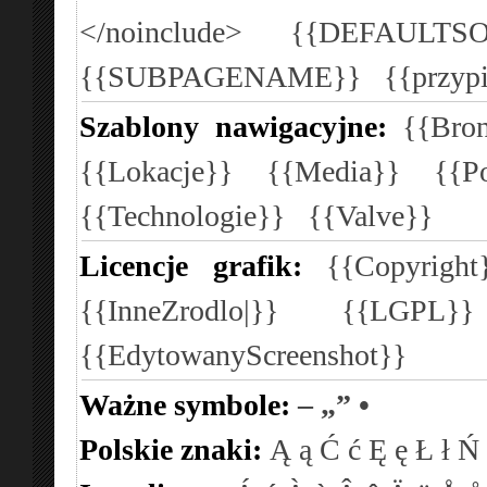
</noinclude>
{{DEFAULTSO
{{SUBPAGENAME}}
{{przyp
Szablony nawigacyjne:
{{Bron
{{Lokacje}}
{{Media}}
{{P
{{Technologie}}
{{Valve}}
Licencje grafik:
{{Copyright
{{InneZrodlo|}}
{{LGPL}
{{EdytowanyScreenshot}}
Ważne symbole:
–
„”
•
Polskie znaki:
Ą
ą
Ć
ć
Ę
ę
Ł
ł
Ń