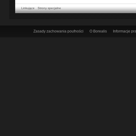
Linkujące
Strony specjalne
Zasady zachowania poufności
O Borealis
Informacje p