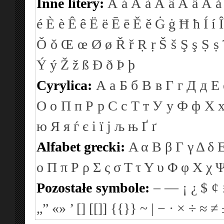
Inne litery:
Á
á
À
à
Â
â
Ä
ä
Å
å
é
È
è
Ê
ê
Ë
ë
Ē
ē
Ě
ě
Ġ
ġ
Ħ
ħ
Í
í
Î
Ǒ
ǒ
Œ
œ
Ø
ø
Ř
ř
Ṛ
ṛ
Š
š
Ş
ş
Ṣ
ṣ
Ý
ý
Ž
ž
ß
Ð
ð
Þ
þ
Cyrylica:
А
а
Б
б
В
в
Г
г
Д
д
Е
О
о
П
п
Р
р
С
с
Т
т
У
у
Ф
ф
Х
ю
Я
я
ѓ
є
і
ї
ј
љ
њ
Ґ
ґ
Alfabet grecki:
Α
α
Β
β
Γ
γ
Δ
δ
ο
Π
π
Ρ
ρ
Σ
ς
σ
Τ
τ
Υ
υ
Φ
φ
Χ
χ
Pozostałe symbole:
–
—
¡
¿
$
¢
„”
«»
’
[]
[[]]
{{}}
~
|
−
·
×
÷
≈
≠