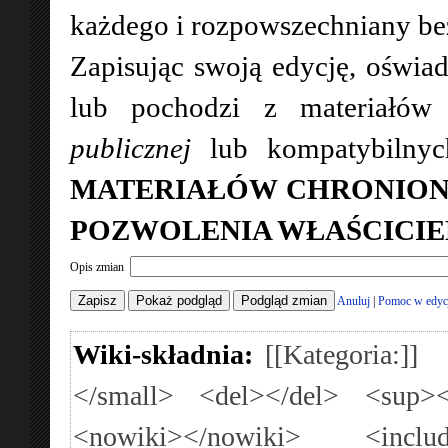
każdego i rozpowszechniany bez 
Zapisując swoją edycję, oświad
lub pochodzi z materiałó
publicznej
lub kompatybilny
MATERIAŁÓW CHRONION
POZWOLENIA WŁAŚCICIE
Opis zmian
Anuluj
|
Pomoc w edyc
Wiki-składnia:
[[Kategoria:]]
</small>
<del></del>
<sup><
<nowiki></nowiki>
<inclu