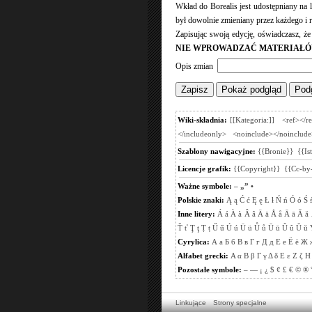
Wkład do Borealis jest udostępniany na
był dowolnie zmieniany przez każdego i r
Zapisując swoją edycję, oświadczasz, ż
NIE WPROWADZAĆ MATERIAŁÓ
Opis zmian
Wiki-składnia:
[[Kategoria:]]
<ref></r
</includeonly>
<noinclude></noinclude
Szablony nawigacyjne:
{{Bronie}}
{{Is
Licencje grafik:
{{Copyright}}
{{Cc-by-
Ważne symbole:
–
„”
•
Polskie znaki:
Ą
ą
Ć
ć
Ę
ę
Ł
ł
Ń
ń
Ó
ó
Ś
Inne litery:
Á
á
À
à
Â
â
Ä
ä
Å
å
Ā
ā
Ă
ă
Ť
ť
Ţ
ţ
Ṭ
ṭ
Ű
ű
Ú
ú
Ü
ü
Ů
ů
Ū
ū
Û
û
Ŭ
ŭ
Cyrylica:
А
а
Б
б
В
в
Г
г
Д
д
Е
е
Ё
ё
Ж
Alfabet grecki:
Α
α
Β
β
Γ
γ
Δ
δ
Ε
ε
Ζ
ζ
Η
Pozostałe symbole:
–
—
¡
¿
$
¢
£
€
©
®
Linkujące
Strony specjalne