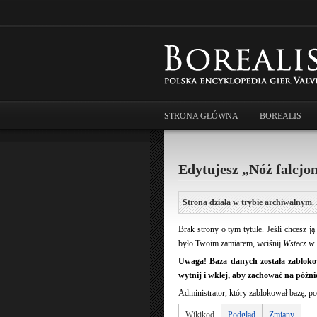
STRONA GŁÓWNA
BOREALIS
Edytujesz „Nóż falcjo
Strona działa w trybie archiwalnym. 
Brak strony o tym tytule. Jeśli chcesz 
było Twoim zamiarem, wciśnij
Wstecz
w 
Uwaga! Baza danych została zablokow
wytnij i wklej, aby zachować na późnie
Administrator, który zablokował bazę, po
Wikikod
Podgląd
Zmiany