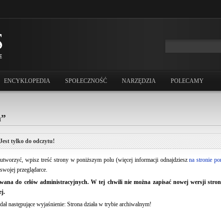
ENCYKLOPEDIA
SPOŁECZNOŚĆ
NARZĘDZIA
POLECAMY
n”
Jest tylko do odczytu!
ją utworzyć, wpisz treść strony w poniższym polu (więcej informacji odnajdziesz
na stronie p
swojej przeglądarce.
ana do celów administracyjnych. W tej chwili nie można zapisać nowej wersji strony.
j.
dał następujące wyjaśnienie: Strona działa w trybie archiwalnym!