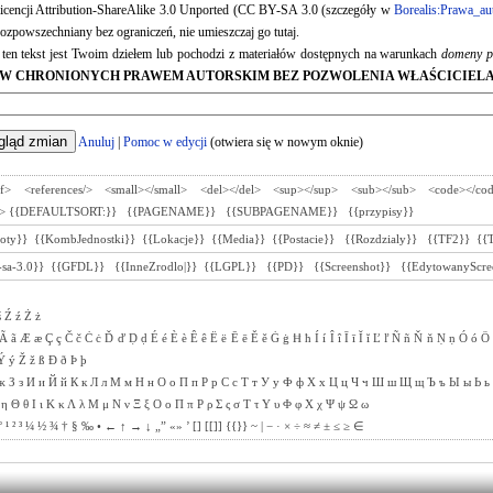
 licencji Attribution-ShareAlike 3.0 Unported (CC BY-SA 3.0 (szczegóły w
Borealis:Prawa_au
ozpowszechniany bez ograniczeń, nie umieszczaj go tutaj.
e ten tekst jest Twoim dziełem lub pochodzi z materiałów dostępnych na warunkach
domeny p
W CHRONIONYCH PRAWEM AUTORSKIM BEZ POZWOLENIA WŁAŚCICIELA
Anuluj
|
Pomoc w edycji
(otwiera się w nowym oknie)
ef>
<references/>
<small></small>
<del></del>
<sup></sup>
<sub></sub>
<code></co
>
{{DEFAULTSORT:}}
{{PAGENAME}}
{{SUBPAGENAME}}
{{przypisy}}
toty}}
{{KombJednostki}}
{{Lokacje}}
{{Media}}
{{Postacie}}
{{Rozdzialy}}
{{TF2}}
{{
sa-3.0}}
{{GFDL}}
{{InneZrodlo|}}
{{LGPL}}
{{PD}}
{{Screenshot}}
{{EdytowanyScre
ś
Ź
ź
Ż
ż
Ã
ã
Æ
æ
Ç
ç
Č
č
Ċ
ċ
Ď
ď
Ḍ
ḍ
É
é
È
è
Ê
ê
Ë
ë
Ē
ē
Ě
ě
Ġ
ġ
Ħ
ħ
Í
í
Î
î
Ī
ī
Ĭ
ĭ
Ľ
ľ
Ñ
ñ
Ň
ň
Ṇ
ṇ
Ó
ó
Ö
Ý
ý
Ž
ž
ß
Ð
ð
Þ
þ
ж
З
з
И
и
Й
й
К
к
Л
л
М
м
Н
н
О
о
П
п
Р
р
С
с
Т
т
У
у
Ф
ф
Х
х
Ц
ц
Ч
ч
Ш
ш
Щ
щ
Ъ
ъ
Ы
ы
Ь
ь
η
Θ
θ
Ι
ι
Κ
κ
Λ
λ
Μ
μ
Ν
ν
Ξ
ξ
Ο
ο
Π
π
Ρ
ρ
Σ
ς
σ
Τ
τ
Υ
υ
Φ
φ
Χ
χ
Ψ
ψ
Ω
ω
°
¹
²
³
¼
½
¾
†
§
‰
•
←
↑
→
↓
„”
«»
’
[]
[[]]
{{}}
~
|
−
·
×
÷
≈
≠
±
≤
≥
∈