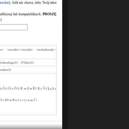
torskie
). Jeśli nie chcesz, żeby Twój tekst
ublicznej
lub kompatybilnych.
PROSZĘ
!
de>
<nowiki></nowiki>
<includeonly>
Technologie}}
{{Valve}}
enshot}}
ö
Ô
ô
Ō
ō
Ǒ
ǒ
Œ
œ
Ø
ø
Ř
ř
Ṛ
ṛ
Š
š
Ş
ş
Ṣ
ṣ
Э
э
Ю
ю
Я
я
ѓ
є
і
ї
ј
љ
њ
Ґ
ґ