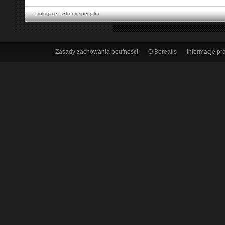
Linkujące
Strony specjalne
Zasady zachowania poufności
O Borealis
Informacje p