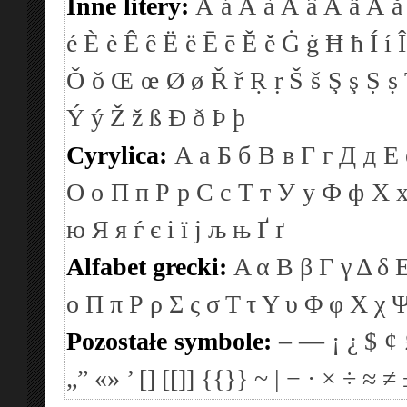
Inne litery:
Á
á
À
à
Â
â
Ä
ä
Å
å
é
È
è
Ê
ê
Ë
ë
Ē
ē
Ě
ě
Ġ
ġ
Ħ
ħ
Í
í
Î
Ǒ
ǒ
Œ
œ
Ø
ø
Ř
ř
Ṛ
ṛ
Š
š
Ş
ş
Ṣ
ṣ
Ý
ý
Ž
ž
ß
Ð
ð
Þ
þ
Cyrylica:
А
а
Б
б
В
в
Г
г
Д
д
Е
О
о
П
п
Р
р
С
с
Т
т
У
у
Ф
ф
Х
ю
Я
я
ѓ
є
і
ї
ј
љ
њ
Ґ
ґ
Alfabet grecki:
Α
α
Β
β
Γ
γ
Δ
δ
ο
Π
π
Ρ
ρ
Σ
ς
σ
Τ
τ
Υ
υ
Φ
φ
Χ
χ
Pozostałe symbole:
–
—
¡
¿
$
¢
„”
«»
’
[]
[[]]
{{}}
~
|
−
·
×
÷
≈
≠