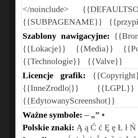
</noinclude>
{{DEFAULTSO
{{SUBPAGENAME}}
{{przyp
Szablony nawigacyjne:
{{Bron
{{Lokacje}}
{{Media}}
{{P
{{Technologie}}
{{Valve}}
Licencje grafik:
{{Copyright
{{InneZrodlo|}}
{{LGPL}
{{EdytowanyScreenshot}}
Ważne symbole:
–
„”
•
Polskie znaki:
Ą
ą
Ć
ć
Ę
ę
Ł
ł
Ń