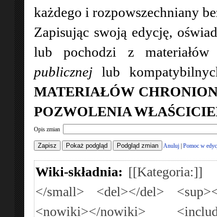
każdego i rozpowszechniany bez 
Zapisując swoją edycję, oświad
lub pochodzi z materiałó
publicznej
lub kompatybilny
MATERIAŁÓW CHRONION
POZWOLENIA WŁAŚCICIE
Opis zmian
Anuluj
|
Pomoc w edyc
Wiki-składnia:
[[Kategoria:]]
</small>
<del></del>
<sup><
<nowiki></nowiki>
<inclu