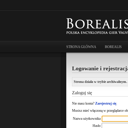
STRONA GŁÓWNA
BOREALIS
Logowanie i rejestracj
Strona działa w trybie archiwalnym. 
Zaloguj się
Nie masz konta?
Zarejestruj się
.
Musisz mieć włączoną w przeglądarce obs
Nazwa użytkownika
Hasło