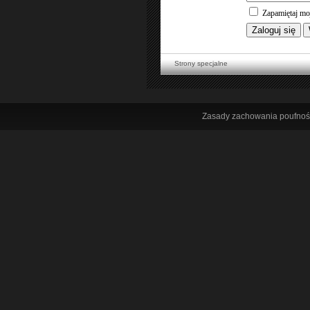
Zapamiętaj mo
Strony specjalne
Zasady zachowania poufnoś