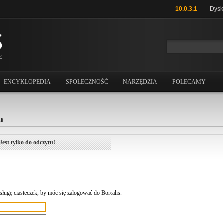
10.0.3.1
Dysk
ENCYKLOPEDIA
SPOŁECZNOŚĆ
NARZĘDZIA
POLECAMY
a
Jest tylko do odczytu!
ługę ciasteczek, by móc się zalogować do Borealis.