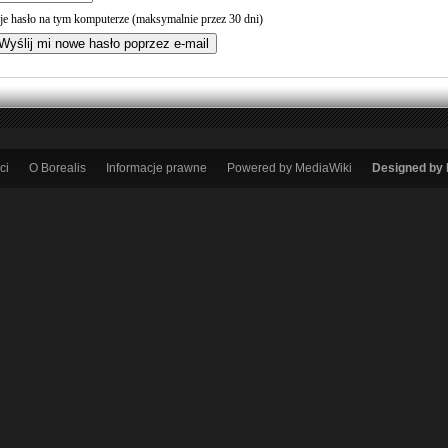
je hasło na tym komputerze (maksymalnie przez 30 dni)
ci
O Borealis
Informacje prawne
Powered by MediaWiki
Designed by 