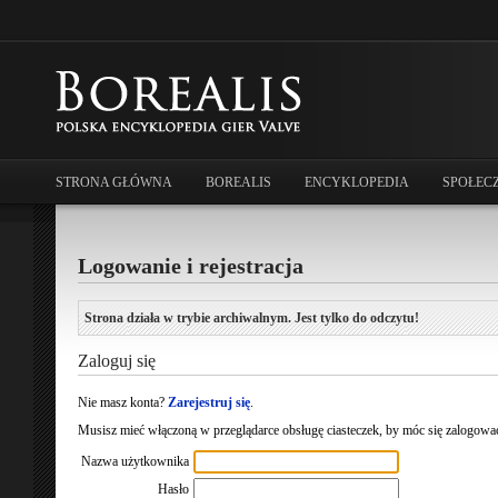
STRONA GŁÓWNA
BOREALIS
ENCYKLOPEDIA
SPOŁEC
Logowanie i rejestracja
Strona działa w trybie archiwalnym. Jest tylko do odczytu!
Zaloguj się
Nie masz konta?
Zarejestruj się
.
Musisz mieć włączoną w przeglądarce obsługę ciasteczek, by móc się zalogować
Nazwa użytkownika
Hasło