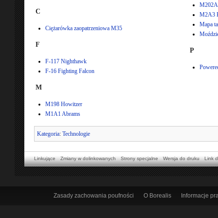
M202A
C
M2A3 B
Mapa ta
Ciężarówka zaopatrzeniowa M35
Moździe
F
P
F-117 Nighthawk
Powere
F-16 Fighting Falcon
M
M198 Howitzer
M1A1 Abrams
Kategoria
:
Technologie
Linkujące
Zmiany w dolinkowanych
Strony specjalne
Wersja do druku
Link d
Zasady zachowania poufności
O Borealis
Informacje p