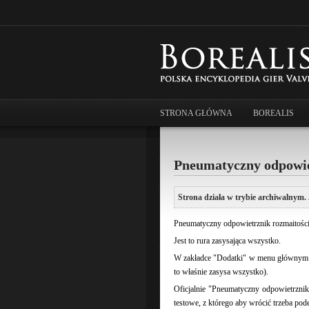
STRONA GŁÓWNA
BOREALIS
Pneumatyczny odpowie
Strona działa w trybie archiwalnym. 
Pneumatyczny odpowietrznik rozmaitości,
Jest to rura zasysająca wszystko.
W zakładce "Dodatki" w menu głównym gry 
to właśnie zasysa wszystko).
Oficjalnie "Pneumatyczny odpowietrznik
testowe, z którego aby wrócić trzeba pode