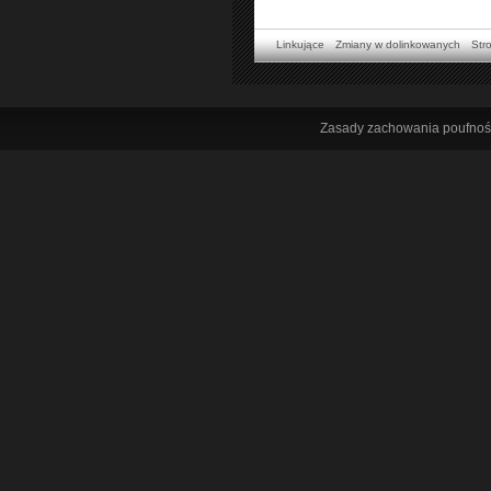
Linkujące
Zmiany w dolinkowanych
Str
Zasady zachowania poufnoś