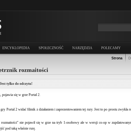
ENCYKLOPEDIA
SPOŁECZNOŚĆ
NARZĘDZIA
POLECAMY
Strona
D
trznik rozmaitości
Jest tylko do odczytu!
 pojawia się w grze Portal 2.
Portal 2 widać filmik z działaniem i zaprezentowaniem tej rury. Jest to po prostu zwykła ru
 rozmaitości" nie pojawił się w grze na tryb 1-osobowy ale w wersji co-op w zupdatowan
jść pod taką właśnie rurę.