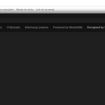
ony specjalne
Wersja do druku
Link do tej wersji
ci
O Borealis
Informacje prawne
Powered by MediaWiki
Designed by 