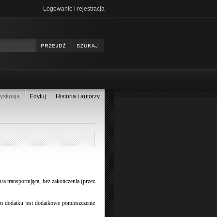
Logowanie i rejestracja
yskusja
Edytuj
Historia i autorzy
ra transportująca, bez zakończenia (przez
ym dodatku jest dodatkowe pomieszczenie