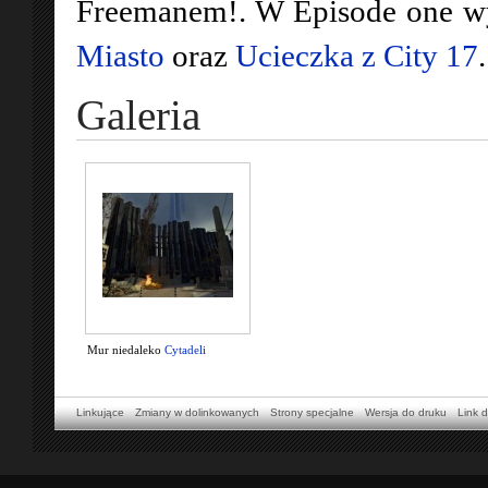
Freemanem!. W Episode one wy
Miasto
oraz
Ucieczka z City 17
.
Galeria
Mur niedaleko
Cytadeli
Linkujące
Zmiany w dolinkowanych
Strony specjalne
Wersja do druku
Link d