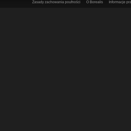
Zasady zachowania poufności
O Borealis
Informacje p