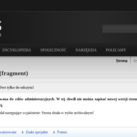
ENCYKLOPEDIA
SPOŁECZNOŚĆ
NARZĘDZIA
POLECAMY
Strona
D
(fragment)
Jest tylko do odczytu!
ana do celów administracyjnych. W tej chwili nie można zapisać nowej wersji strony.
j.
dał następujące wyjaśnienie: Strona działa w trybie archiwalnym!
wansowane
Znaki specjalne
Pomoc