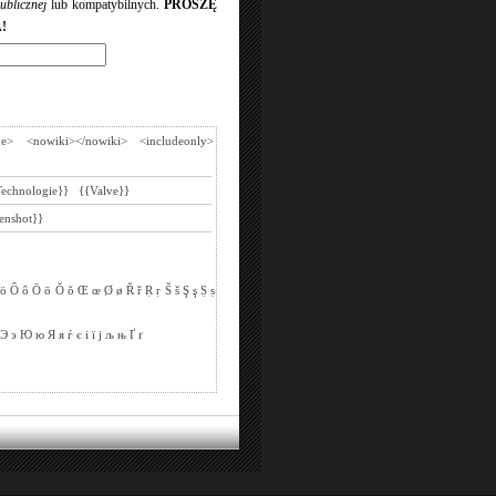
ublicznej
lub kompatybilnych.
PROSZĘ
!
de>
<nowiki></nowiki>
<includeonly>
Technologie}}
{{Valve}}
enshot}}
ö
Ô
ô
Ō
ō
Ǒ
ǒ
Œ
œ
Ø
ø
Ř
ř
Ṛ
ṛ
Š
š
Ş
ş
Ṣ
ṣ
Э
э
Ю
ю
Я
я
ѓ
є
і
ї
ј
љ
њ
Ґ
ґ