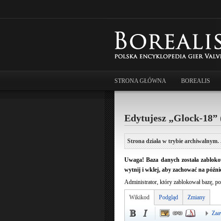
STRONA GŁÓWNA
BOREALIS
Edytujesz „Glock-18” 
Strona działa w trybie archiwalnym. 
Uwaga! Baza danych została zablokow
wytnij i wklej, aby zachować na późnie
Administrator, który zablokował bazę, po
Wikikod
Podgląd
Zmiany
Zaa