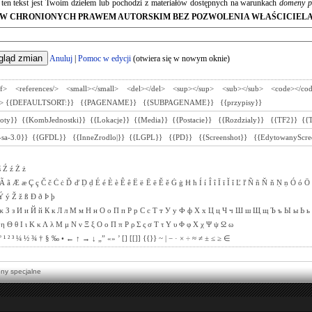
e ten tekst jest Twoim dziełem lub pochodzi z materiałów dostępnych na warunkach
domeny p
W CHRONIONYCH PRAWEM AUTORSKIM BEZ POZWOLENIA WŁAŚCICIELA
Anuluj
|
Pomoc w edycji
(otwiera się w nowym oknie)
ef>
<references/>
<small></small>
<del></del>
<sup></sup>
<sub></sub>
<code></co
>
{{DEFAULTSORT:}}
{{PAGENAME}}
{{SUBPAGENAME}}
{{przypisy}}
toty}}
{{KombJednostki}}
{{Lokacje}}
{{Media}}
{{Postacie}}
{{Rozdzialy}}
{{TF2}}
{{
sa-3.0}}
{{GFDL}}
{{InneZrodlo|}}
{{LGPL}}
{{PD}}
{{Screenshot}}
{{EdytowanyScre
ś
Ź
ź
Ż
ż
Ã
ã
Æ
æ
Ç
ç
Č
č
Ċ
ċ
Ď
ď
Ḍ
ḍ
É
é
È
è
Ê
ê
Ë
ë
Ē
ē
Ě
ě
Ġ
ġ
Ħ
ħ
Í
í
Î
î
Ī
ī
Ĭ
ĭ
Ľ
ľ
Ñ
ñ
Ň
ň
Ṇ
ṇ
Ó
ó
Ö
Ý
ý
Ž
ž
ß
Ð
ð
Þ
þ
ж
З
з
И
и
Й
й
К
к
Л
л
М
м
Н
н
О
о
П
п
Р
р
С
с
Т
т
У
у
Ф
ф
Х
х
Ц
ц
Ч
ч
Ш
ш
Щ
щ
Ъ
ъ
Ы
ы
Ь
ь
η
Θ
θ
Ι
ι
Κ
κ
Λ
λ
Μ
μ
Ν
ν
Ξ
ξ
Ο
ο
Π
π
Ρ
ρ
Σ
ς
σ
Τ
τ
Υ
υ
Φ
φ
Χ
χ
Ψ
ψ
Ω
ω
°
¹
²
³
¼
½
¾
†
§
‰
•
←
↑
→
↓
„”
«»
’
[]
[[]]
{{}}
~
|
−
·
×
÷
≈
≠
±
≤
≥
∈
ony specjalne