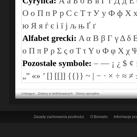
Cyrylica:
А
а
Б
б
В
в
Г
г
Д
д
Е
О
о
П
п
Р
р
С
с
Т
т
У
у
Ф
ф
Х
ю
Я
я
ѓ
є
і
ї
ј
љ
њ
Ґ
ґ
Alfabet grecki:
Α
α
Β
β
Γ
γ
Δ
δ
ο
Π
π
Ρ
ρ
Σ
ς
σ
Τ
τ
Υ
υ
Φ
φ
Χ
χ
Pozostałe symbole:
–
—
¡
¿
$
¢
„”
«»
’
[]
[[]]
{{}}
~
|
−
·
×
÷
≈
≠
Linkujące
Zmiany w dolinkowanych
Strony specjalne
Zasady zachowania poufności
O Borealis
Informacje p