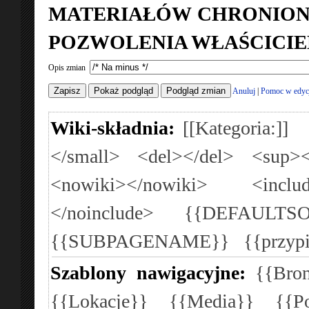
MATERIAŁÓW CHRONION
POZWOLENIA WŁAŚCICIE
Opis zmian
Anuluj
|
Pomoc w edyc
Wiki-składnia:
[[Kategoria:]]
</small>
<del></del>
<sup><
<nowiki></nowiki>
<inclu
</noinclude>
{{DEFAULTSO
{{SUBPAGENAME}}
{{przyp
Szablony nawigacyjne:
{{Bron
{{Lokacje}}
{{Media}}
{{P