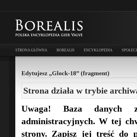
STRONA GŁÓWNA
BOREALIS
ENCYKLOPEDIA
SPOŁEC
Edytujesz „Glock-18” (fragment)
Strona działa w trybie archiw
Uwaga! Baza danych zo
administracyjnych. W tej ch
strony. Zapisz jej treść do 