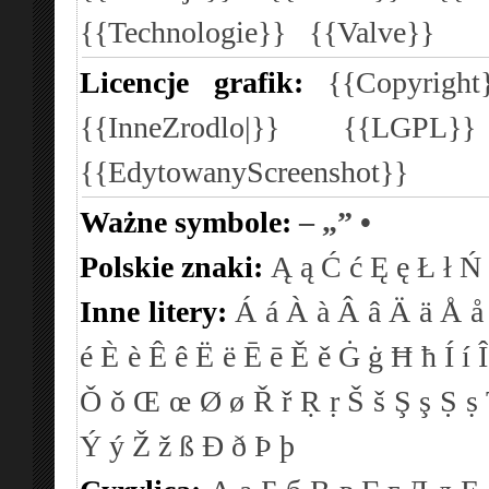
{{Technologie}}
{{Valve}}
Licencje grafik:
{{Copyright
{{InneZrodlo|}}
{{LGPL}
{{EdytowanyScreenshot}}
Ważne symbole:
–
„”
•
Polskie znaki:
Ą
ą
Ć
ć
Ę
ę
Ł
ł
Ń
Inne litery:
Á
á
À
à
Â
â
Ä
ä
Å
å
é
È
è
Ê
ê
Ë
ë
Ē
ē
Ě
ě
Ġ
ġ
Ħ
ħ
Í
í
Î
Ǒ
ǒ
Œ
œ
Ø
ø
Ř
ř
Ṛ
ṛ
Š
š
Ş
ş
Ṣ
ṣ
Ý
ý
Ž
ž
ß
Ð
ð
Þ
þ