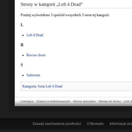
Strony w kategorii „Left 4 Dead”
Poniżej wyświetlono 3 spośród wszystkich 3 stron tej kategorii.
L
Left 4 Dead
R
Rescue closet
S
Saferoom
Kategoria
:
Seria Left 4 Dead
Linkujące
Zmiany w dolinkowanych
Strony specjalne
Wersja do druku
Link d
Zasady zachowania poufności
O Borealis
Informacje p