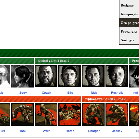
Designer
Kompozyto
Gra po grze
Poprz. gra
Nast. gra
Ocaleni
z
Left 4 Dead 2
Pozos
uis
Zoey
Coach
Ellis
Nick
Rochelle
Inni
Wprowadzeni w
Left 4 Dead 2
ker
Tank
Witch
Horda
Charger
Jockey
Sp