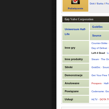
Doki
/
Barka
/
Po
Poświęcenie
Gry
Valve Corporation
GoldSrc
Uniwersum Half-
Life
Source
Counter-Strike
Inne gry
Day of Defeat
Left 4 Dead
·
L
Inne produkty
Steam
·
The Or
Silniki
GoldSrc
·
Sour
Demonstracje
Get Your Free 
Anulowane
Prospero
·
Half
Powiązane
Codename: Go
Usługi
HLTV
·
DOTA T