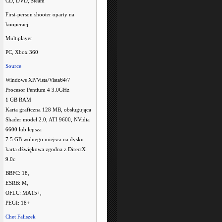
CD, DVD, Steam
First-person shooter oparty na
kooperacji
Multiplayer
PC, Xbox 360
Source
Windows XP/Vista/Vista64/7
Procesor Pentium 4 3.0GHz
1 GB RAM
Karta graficzna 128 MB, obsługująca
Shader model 2.0, ATI 9600, NVidia
6600 lub lepsza
7.5 GB wolnego miejsca na dysku
karta dźwiękowa zgodna z DirectX
9.0c
BBFC: 18,
ESRB: M,
OFLC: MA15+,
PEGI: 18+
Chet Faliszek