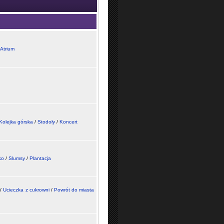
Atrium
Kolejka górska
/
Stodoły
/
Koncert
ko
/
Slumsy
/
Plantacja
/
Ucieczka z cukrowni
/
Powrót do miasta