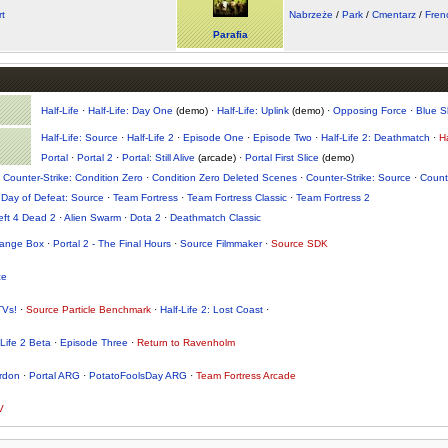
rt
Nabrzeże
/
Park
/
Cmentarz
/
Fren
Parafia
Half-Life
·
Half-Life: Day One
(demo) ·
Half-Life: Uplink
(demo) ·
Opposing Force
·
Blue Sh
Half-Life: Source
·
Half-Life 2
·
Episode One
·
Episode Two
·
Half-Life 2: Deathmatch
·
Ha
Portal
·
Portal 2
·
Portal: Still Alive
(arcade) ·
Portal First Slice
(demo)
·
Counter-Strike: Condition Zero
·
Condition Zero Deleted Scenes
·
Counter-Strike: Source
·
Counte
·
Day of Defeat: Source
·
Team Fortress
·
Team Fortress Classic
·
Team Fortress 2
eft 4 Dead 2
·
Alien Swarm
·
Dota 2
·
Deathmatch Classic
ange Box
·
Portal 2 - The Final Hours
·
Source Filmmaker
·
Source SDK
ce
TVs!
·
Source Particle Benchmark
·
Half-Life 2: Lost Coast
·
-Life 2 Beta
·
Episode Three
·
Return to Ravenholm
rdon
·
Portal ARG
·
PotatoFoolsDay ARG
·
Team Fortress Arcade
V