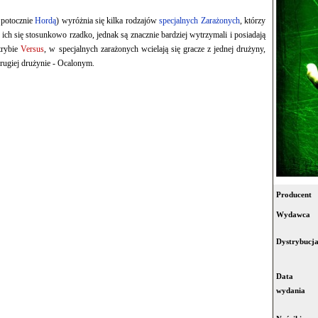
 potocznie
Hordą
) wyróżnia się kilka rodzajów
specjalnych Zarażonych
, którzy
ich się stosunkowo rzadko, jednak są znacznie bardziej wytrzymali i posiadają
trybie
Versus
, w specjalnych zarażonych wcielają się gracze z jednej drużyny,
drugiej drużynie - Ocalonym.
Producent
Wydawca
Dystrybucj
Data
wydania