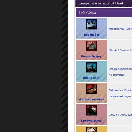
Kampanie w serii Left 4 Dead
Left 4 Dead
Mieszkania
/
Met
Bez litości
Uliczki
/
Finał w 
Kurs kolizyjny
Droga ekspreso
na przystani
Bilans ofiar
Szklarnia
/
Dźwi
pasie startowym
Morowe powietrze
Lasy
/
Tunel
/
Mo
Krwawe żniwo