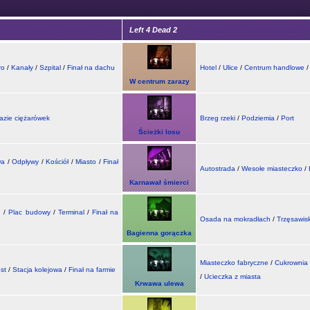
Left 4 Dead 2
ro
/
Kanały
/
Szpital
/
Finał na dachu
Hotel
/
Ulice
/
Centrum handlowe
/
W centrum zarazy
bazie ciężarówek
Brzeg rzeki
/
Podziemia
/
Port
Ścieżki losu
wa
/
Odpływy
/
Kościół
/
Miasto
/
Finał
Autostrada
/
Wesołe miasteczko
/
Karnawał śmierci
g
/
Plac budowy
/
Terminal
/
Finał na
Osada na mokradłach
/
Trzęsawis
Bagienna gorączka
Miasteczko fabryczne
/
Cukrownia
st
/
Stacja kolejowa
/
Finał na farmie
/
Ucieczka z miasta
Krwawa ulewa