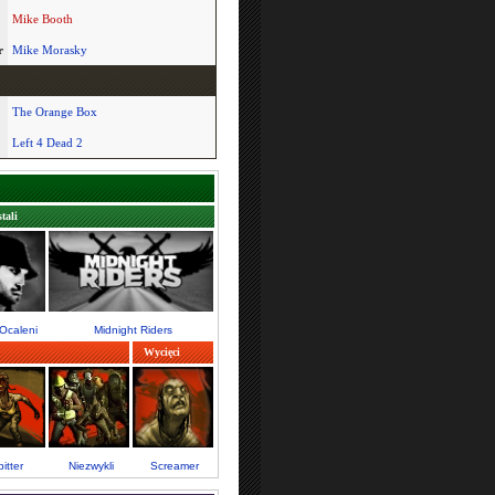
Mike Booth
r
Mike Morasky
The Orange Box
Left 4 Dead 2
tali
 Ocaleni
Midnight Riders
Wycięci
itter
Niezwykli
Screamer