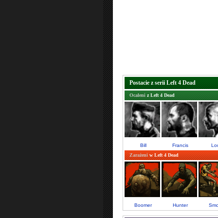
Postacie z serii Left 4 Dead
Ocaleni
z
Left 4 Dead
Bill
Francis
Lo
Zarażeni
w
Left 4 Dead
Boomer
Hunter
Smo