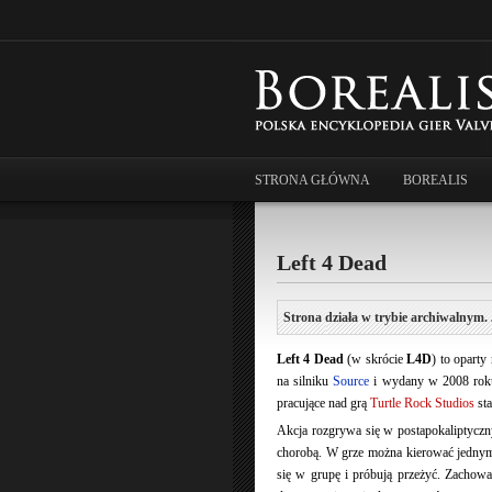
STRONA GŁÓWNA
BOREALIS
Left 4 Dead
Strona działa w trybie archiwalnym. 
Left 4 Dead
(w skrócie
L4D
) to oparty
na silniku
Source
i wydany w 2008 roku.
pracujące nad grą
Turtle Rock Studios
sta
Akcja rozgrywa się w postapokaliptyc
chorobą. W grze można kierować jednym
się w grupę i próbują przeżyć. Zachowan