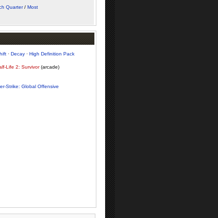
ch Quarter
/
Most
ift
·
Decay
·
High Definition Pack
lf-Life 2: Survivor
(arcade)
r-Strike: Global Offensive