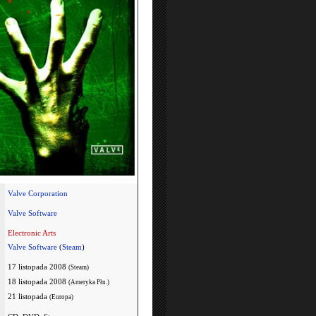
Valve Corporation
Valve Software
Electronic Arts
a
Valve Software
(
Steam
)
17 listopada 2008
(Steam)
18 listopada 2008
(Ameryka Płn.)
21 listopada
(Europa)