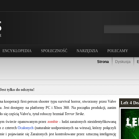
ENCYKLOPEDIA
SPOŁECZNOŚĆ
NARZĘDZIA
POLECAMY
Strona
Dyskusja
E
Jest tylko do odczytu!
 na kooperacji first-person shooter typu survival horror, stworzony przez Valve
Left 4 De
 Jest dostępny na platformy PC i Xbox 360. Na początku produkcji, zanim
ło się częścią Valve'u, tytuł roboczy brzmiał
Terror Strike
.
znym świecie opanowanym przez
zombie
- ludzi zarażonych niezidentyfikowaną
 z czterech
Ocalonych
(naturalnie uodpornionych na wirusa), którzy połączyli
ie i pojawianie się Zarażonych jest kontrolowane przez sztuczną inteligencję