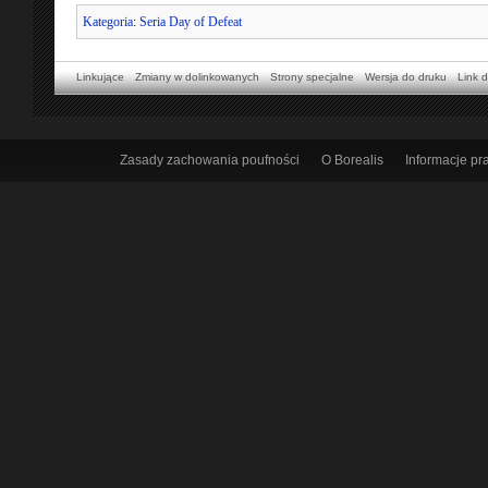
Kategoria
:
Seria Day of Defeat
Linkujące
Zmiany w dolinkowanych
Strony specjalne
Wersja do druku
Link d
Zasady zachowania poufności
O Borealis
Informacje p