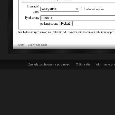
Przestrzeń
odwróć wybór
nazw
Tytuł strony
podanej strony
Nie było żadnych zmian na (zależnie od ustawień) linkowanych lub linkującyc
Atom
Strony specjalne
Zasady zachowania poufności
O Borealis
Informacje p