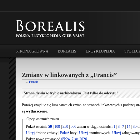
STRONA GŁÓWNA
BOREALIS
ENCYKLOPEDIA
SPOŁEC
Zmiany w linkowanych z „Francis”
←
Francis
Strona działa w trybie archiwalnym. Jest tylko do odczytu!
Poniżej znajduje się lista ostatnich zmian na stronach linkowanych z podanej s
są
wytłuszczone
.
Opcje ostatnich zmian
Pokaż ostatnie
50
|
100
|
250
|
500
zmian w ciągu ostatnich
1
|
3
|
7
|
14
|
30
dn
Ukryj
drobne zmiany |
Pokaż
boty |
Ukryj
anonimowych |
Ukryj
zalogowany
Pokaż nowe zmiany od
05:24, 7 sie 2026