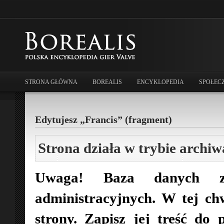
STRONA GŁÓWNA
BOREALIS
ENCYKLOPEDIA
SPOŁEC
Edytujesz „Francis” (fragment)
Strona działa w trybie archiw
Uwaga! Baza danych zo
administracyjnych. W tej ch
strony. Zapisz jej treść do 