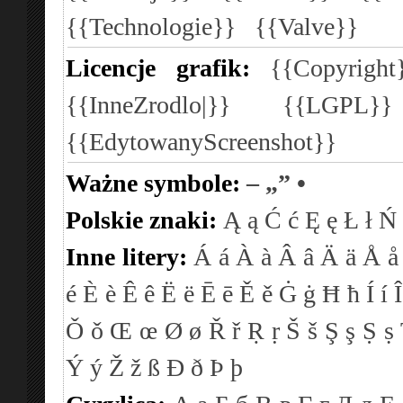
{{Technologie}}
{{Valve}}
Licencje grafik:
{{Copyright
{{InneZrodlo|}}
{{LGPL}
{{EdytowanyScreenshot}}
Ważne symbole:
–
„”
•
Polskie znaki:
Ą
ą
Ć
ć
Ę
ę
Ł
ł
Ń
Inne litery:
Á
á
À
à
Â
â
Ä
ä
Å
å
é
È
è
Ê
ê
Ë
ë
Ē
ē
Ě
ě
Ġ
ġ
Ħ
ħ
Í
í
Î
Ǒ
ǒ
Œ
œ
Ø
ø
Ř
ř
Ṛ
ṛ
Š
š
Ş
ş
Ṣ
ṣ
Ý
ý
Ž
ž
ß
Ð
ð
Þ
þ