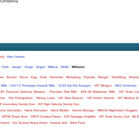
d przepaścią.
od)
·
Alien Swarm
·
Faith
·
Jaeger
·
Sarge
·
Vegas
·
Wildcat
·
Wolfe
·
Williams
mer
·
Buzzer
·
Drone
·
Egg
·
Grub
·
Harvester
·
Mortarbug
·
Parasite
·
Ranger
·
Shieldbug
·
Shama
Rifle
·
22A7-Z Prototype Assault Rifle
·
S23A SynTek Autogun
·
IAF Minigun
·
M42 Vindicator
K80 Personal Defense Weapon
·
Precision Rail Rifle
·
AVK-36 Marksman Rifle
·
IAF Tesla C
cher
·
Fire Extinguisher
·
Mining Laser
·
IAF Heal Beacon
·
IAF Ammo Satchel
·
IAF Medical G
F Incendiary Sentry Gun
·
IAF High Velocity Sentry Gun
eeze Grenades
·
Hand Grenades
·
Hand Welder
·
Hornet Barrage
·
MNV34 Nightvision Goggles
·
MTD6 Smart Bom
·
SM75 Combat Flares
·
X33 Damage Amplifier
·
IAF Tesla Sentry Coil
·
ML30
achment
·
I3a Tactical Heavy Armor
·
Assault Jets
·
Blink Pack