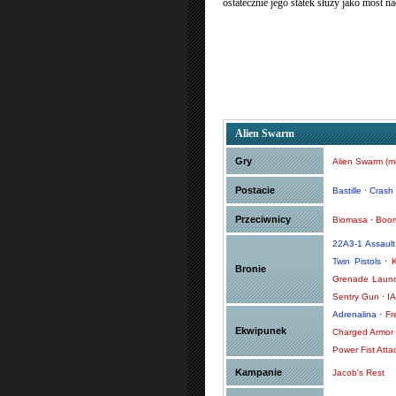
ostatecznie jego statek służy jako most na
Alien Swarm
Gry
Alien Swarm (m
Postacie
Bastille
·
Crash
Przeciwnicy
Biomasa
·
Boo
22A3-1 Assault 
Twin Pistols
·
Bronie
Grenade Laun
Sentry Gun
·
IA
Adrenalina
·
Fr
Ekwipunek
Charged Armor
Power Fist Att
Kampanie
Jacob's Rest