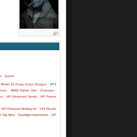
n
·
Queen
·
Model 35 Pump Action Shotgun
·
M73
annon
·
M868 Flamer Unit
·
Chainsaw
·
un
·
IAF Advanced Sentry
·
IAF Freeze
·
IAF Personal Healing Kit
·
V45 Electric
 Trip Mine
·
Flashlight Attachment
·
IAF