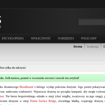
ENCYKLOPEDIA
SPOŁECZNOŚĆ
NARZĘDZIA
POLECAMY
Strona
Dyskusja
E
Jest tylko do odczytu!
ułu. Jeśli możesz, pomóż w tworzeniu serwisu i rozwiń ten artykuł!
atku desantowego
Bloodhound
z którego wydaje polecenia drużynie. Jego portret pokazywan
dczas nadawania wiadomości. Wypuszcza drużynę na początku kampanii, aby mogła wykonać
tion
. Nie bierze bezpośredniego udziału w misji (choć mógłby, zważywszy na jego rangę), 
ównież drużynie w misji
Deima Surface Bridge
, oświetlając kładkę, wspierając drużynę