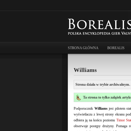
STRONA GŁÓWNA
BOREALIS
Williams
Strona działa w trybie archiwalnym. 
Ta strona to tylko zalążek artyk
Podporucznik
Williams
jest pilotem st
wyświetlaczu z lewej strony ekranu po
odbiera ją na końcu poziomu
Timor Sta
obserwuje postępy drużyny. Pomaga r