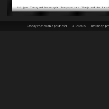
Linkujące
Zmiany w dolinkowanych
Strony specjalne
Wersja do druku
Link d
Zasady zachowania poufności
O Borealis
Informacje p