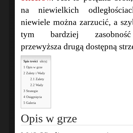
na niewielkich odległościa
niewiele można zarzucić, a szy
tym bardziej zasobnoś
przewyższa drugą dostępną strz
Spis treści
[
ukryj
]
1
Opis w grze
2
Zalety i Wady
2.1
Zalety
2.2
Wady
3
Strategie
4
Osiągnięcia
5
Galeria
Opis w grze