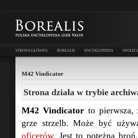
STRONA GŁÓWNA
BOREALIS
ENCYKLOPEDIA
SPOŁEC
M42 Vindicator
Strona działa w trybie archiw
M42 Vindicator
to pierwsza,
grze strzelb. Może być używ
oficerów
. Jest to potężna broń