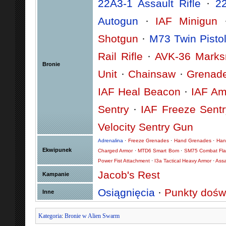
22A3-1 Assault Rifle
·
22
Autogun
·
IAF Minigun
Shotgun
·
M73 Twin Pisto
Rail Rifle
·
AVK-36 Marks
Bronie
Unit
·
Chainsaw
·
Grenad
IAF Heal Beacon
·
IAF Am
Sentry
·
IAF Freeze Sent
Velocity Sentry Gun
Adrenalina
·
Freeze Grenades
·
Hand Grenades
·
Han
Ekwipunek
Charged Armor
·
MTD6 Smart Bom
·
SM75 Combat Fla
Power Fist Attachment
·
I3a Tactical Heavy Armor
·
Assa
Jacob's Rest
Kampanie
Osiągnięcia
·
Punkty dośw
Inne
Kategoria
:
Bronie w Alien Swarm