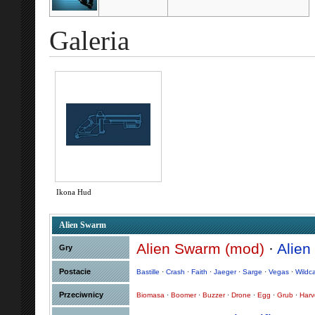
Galeria
Ikona Hud
Alien Swarm
Alien Swarm (mod)
·
Alie
Gry
Postacie
Bastille
·
Crash
·
Faith
·
Jaeger
·
Sarge
·
Vegas
·
Wildc
Przeciwnicy
Biomasa
·
Boomer
·
Buzzer
·
Drone
·
Egg
·
Grub
·
Harv