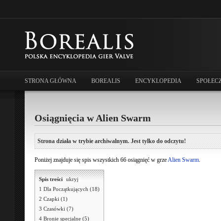
STRONA GŁÓWNA
BOREALIS
ENCYKLOPEDIA
SPOŁEC
Osiągnięcia w Alien Swarm
Strona działa w trybie archiwalnym. Jest tylko do odczytu!
Poniżej znajduje się spis wszystkich 66 osiągnięć w grze
Alien Swarm
.
Spis treści
[
ukryj
]
1
Dla Początkujących (18)
2
Czapki (1)
3
Czasówki (7)
4
Bronie specjalne (5)