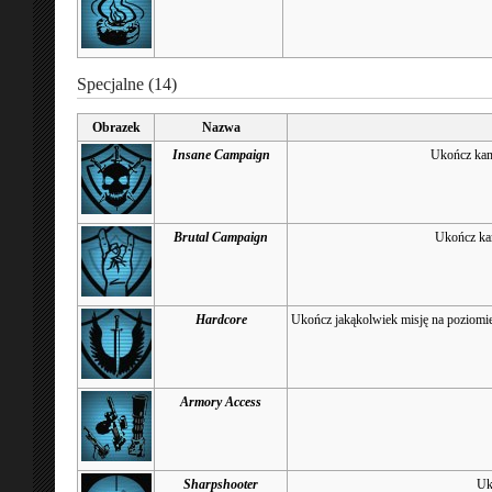
Specjalne (14)
Obrazek
Nazwa
Insane Campaign
Ukończ ka
Brutal Campaign
Ukończ k
Hardcore
Ukończ jakąkolwiek misję na poziomie 
Armory Access
Sharpshooter
Uk