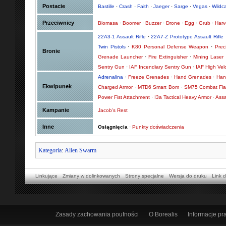
Postacie
Bastille
·
Crash
·
Faith
·
Jaeger
·
Sarge
·
Vegas
·
Wildc
Przeciwnicy
Biomasa
·
Boomer
·
Buzzer
·
Drone
·
Egg
·
Grub
·
Harv
22A3-1 Assault Rifle
·
22A7-Z Prototype Assault Rifle
Twin Pistols
·
K80 Personal Defense Weapon
·
Preci
Bronie
Grenade Launcher
·
Fire Extinguisher
·
Mining Laser
Sentry Gun
·
IAF Incendiary Sentry Gun
·
IAF High Vel
Adrenalina
·
Freeze Grenades
·
Hand Grenades
·
Han
Ekwipunek
Charged Armor
·
MTD6 Smart Bom
·
SM75 Combat Fla
Power Fist Attachment
·
I3a Tactical Heavy Armor
·
Assa
Kampanie
Jacob's Rest
Inne
Osiągnięcia
·
Punkty doświadczenia
Kategoria
:
Alien Swarm
Linkujące
Zmiany w dolinkowanych
Strony specjalne
Wersja do druku
Link d
Zasady zachowania poufności
O Borealis
Informacje p