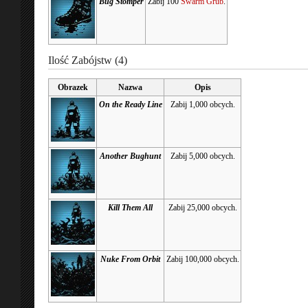
Bug Stomper
Zabij 100
Swarm Grub
.
Ilość Zabójstw (4)
Obrazek
Nazwa
Opis
On the Ready Line
Zabij 1,000 obcych.
Another Bughunt
Zabij 5,000 obcych.
Kill Them All
Zabij 25,000 obcych.
Nuke From Orbit
Zabij 100,000 obcych.