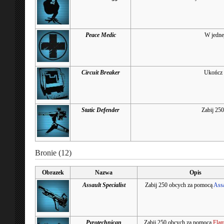
Peace Medic
W jednej
Circuit Breaker
Ukończ 
Static Defender
Zabij 25
Bronie (12)
Obrazek
Nazwa
Opis
Assault Specialist
Zabij 250 obcych za pomocą
Assa
Pyrotechnican
Zabij 250 obcych za pomocą
Flam