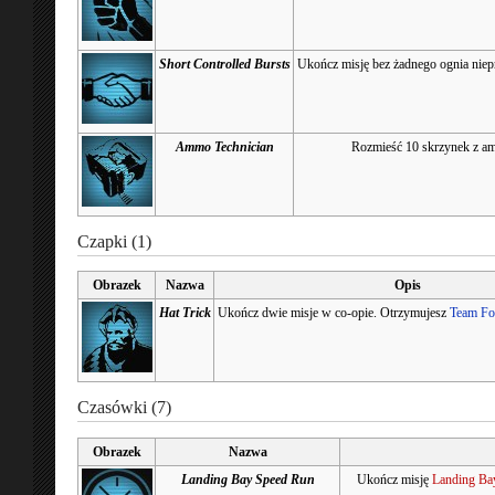
Short Controlled Bursts
Ukończ misję bez żadnego ognia niepr
Ammo Technician
Rozmieść 10 skrzynek z amu
Czapki (1)
Obrazek
Nazwa
Opis
Hat Trick
Ukończ dwie misje w co-opie. Otrzymujesz
Team For
Czasówki (7)
Obrazek
Nazwa
Landing Bay Speed Run
Ukończ misję
Landing Ba