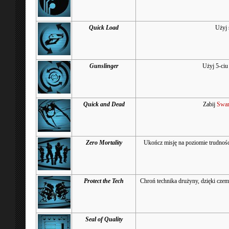
Quick Load
Użyj 
Gunslinger
Użyj 5-ciu
Quick and Dead
Zabij
Swa
Zero Mortality
Ukończ misję na poziomie trudnośc
Protect the Tech
Chroń technika drużyny, dzięki cze
Seal of Quality