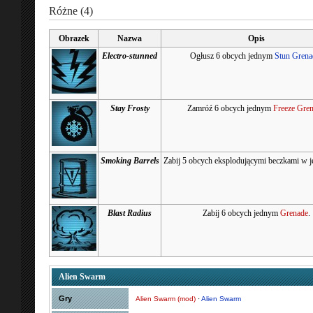
Różne (4)
Obrazek
Nazwa
Opis
Electro-stunned
Ogłusz 6 obcych jednym
Stun Grena
Stay Frosty
Zamróź 6 obcych jednym
Freeze Gre
Smoking Barrels
Zabij 5 obcych eksplodującymi beczkami w je
Blast Radius
Zabij 6 obcych jednym
Grenade
.
Alien Swarm
Gry
Alien Swarm (mod)
·
Alien Swarm