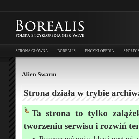
STRONA GŁÓWNA
BOREALIS
ENCYKLOPEDIA
SPOŁEC
Alien Swarm
Strona działa w trybie archiw
Ta strona to tylko zaląże
tworzeniu serwisu i rozwiń te
Rozszerzyć opisy klas i postaci, 