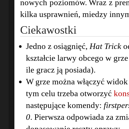
nowych poziomów. Wraz z premi
kilka usprawnień, miedzy innym
Ciekawostki
Jedno z osiągnięć,
Hat Trick
o
kształcie larwy obcego w grze
ile gracz ją posiada).
W grze można włączyć widok 
tym celu trzeba otworzyć
kons
następujące komendy:
firstpe
0
. Pierwsza odpowiada za zmi
dopasowanie reszty oprawy.