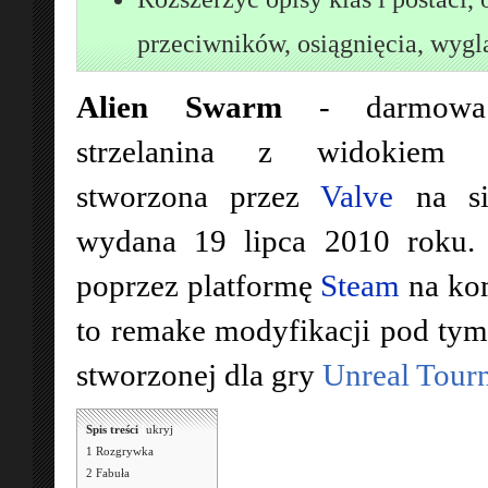
przeciwników, osiągnięcia, wygl
Alien Swarm
- darmowa 
strzelanina z widokiem i
stworzona przez
Valve
na si
wydana 19 lipca 2010 roku. 
poprzez platformę
Steam
na kom
to remake modyfikacji pod ty
stworzonej dla gry
Unreal Tour
Spis treści
[
ukryj
]
1
Rozgrywka
2
Fabuła