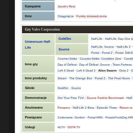
Kampanie
Jacob's Rest
Inne
Osiągnięcia
·
Punkty doświadczenia
Gry
Valve Corporation
GoldSrc
Half-Life
·
Half-Life: Day One
(
Uniwersum Half-
Half-Life: Source
·
Half-Life 2
Life
Source
Portal
·
Portal 2
·
Portal: Still A
Counter-Strike
·
Counter-Strike: Condition Zero
·
Condit
Inne gry
Day of Defeat
·
Day of Defeat: Source
·
Team Fortress
Left 4 Dead
·
Left 4 Dead 2
·
Alien Swarm
·
Dota 2
·
D
Inne produkty
Steam
·
The Orange Box
·
Portal 2 - The Final Hours
·
Silniki
GoldSrc
·
Source
Demonstracje
Get Your Free TVs!
·
Source Particle Benchmark
·
Half
Anulowane
Prospero
·
Half-Life 2 Beta
·
Episode Three
·
Return t
Powiązane
Codename: Gordon
·
Portal ARG
·
PotatoFoolsDay AR
Usługi
HLTV
·
DOTA TV