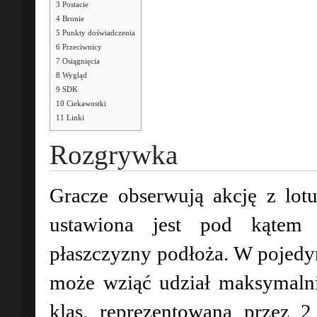
3
Postacie
4
Bronie
5
Punkty doświadczenia
6
Przeciwnicy
7
Osiągnięcia
8
Wygląd
9
SDK
10
Ciekawostki
11
Linki
Rozgrywka
Gracze obserwują akcję z lot
ustawiona jest pod kątem
płaszczyzny podłoża. W pojedy
może wziąć udział maksymalni
klas, reprezentowaną przez 