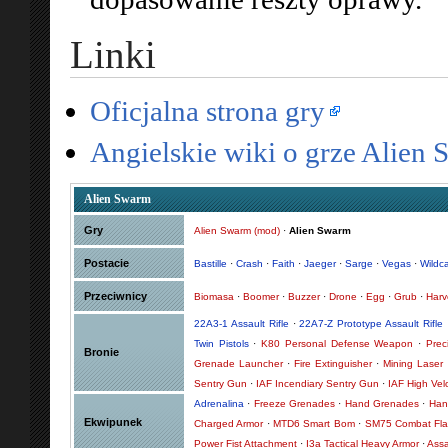
Linki
Oficjalna strona gry
Angielskie wiki o grze Alien
Alien Swarm
Gry
Alien Swarm (mod)
·
Alien Swarm
Postacie
Bastille
·
Crash
·
Faith
·
Jaeger
·
Sarge
·
Vegas
·
Wildc
Przeciwnicy
Biomasa
·
Boomer
·
Buzzer
·
Drone
·
Egg
·
Grub
·
Harv
22A3-1 Assault Rifle
·
22A7-Z Prototype Assault Rifle
Twin Pistols
·
K80 Personal Defense Weapon
·
Preci
Bronie
Grenade Launcher
·
Fire Extinguisher
·
Mining Laser
Sentry Gun
·
IAF Incendiary Sentry Gun
·
IAF High Vel
Adrenalina
·
Freeze Grenades
·
Hand Grenades
·
Han
Ekwipunek
Charged Armor
·
MTD6 Smart Bom
·
SM75 Combat Fla
Power Fist Attachment
·
I3a Tactical Heavy Armor
·
Assa