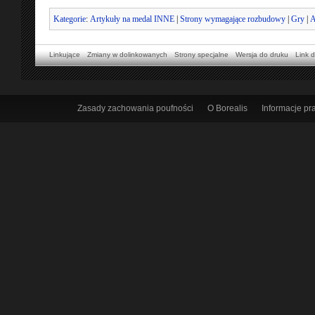
Kategorie
:
Artykuły na medal INNE
|
Strony wymagające rozbudowy
|
Gry
|
A
Linkujące
Zmiany w dolinkowanych
Strony specjalne
Wersja do druku
Link d
Zasady zachowania poufności
O Borealis
Informacje p