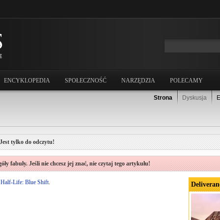
ENCYKLOPEDIA
SPOŁECZNOŚĆ
NARZĘDZIA
POLECAMY
Strona
Dyskusja
E
Jest tylko do odczytu!
ły fabuły. Jeśli nie chcesz jej znać, nie czytaj tego artykułu!
y
Half-Life: Blue Shift
.
Deliveran