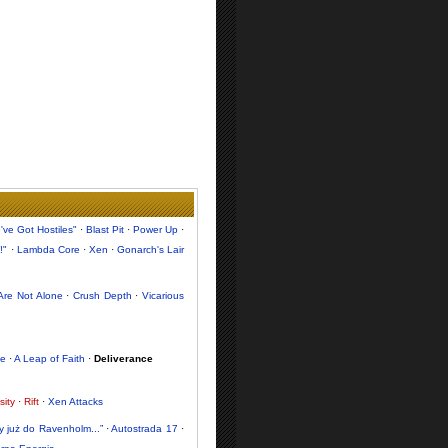
've Got Hostiles"
·
Blast Pit
·
Power Up
·
!"
·
Lambda Core
·
Xen
·
Gonarch's Lair
Are Not Alone
·
Crush Depth
·
Vicarious
le
·
A Leap of Faith
·
Deliverance
sity
·
Rift
·
Xen Attacks
y już do Ravenholm...”
·
Autostrada 17
·