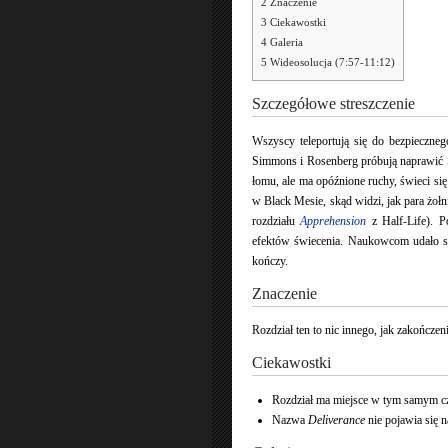
2
Znaczenie
3
Ciekawostki
4
Galeria
5
Wideosolucja (7:57-11:12)
Szczegółowe streszczenie
Wszyscy teleportują się do bezpieczne
Simmons i Rosenberg próbują naprawić 
łomu, ale ma opóźnione ruchy, świeci się 
w Black Mesie, skąd widzi, jak para żoł
rozdziału
Apprehension
z Half-Life). 
efektów świecenia. Naukowcom udało si
kończy.
Znaczenie
Rozdział ten to nic innego, jak zakończen
Ciekawostki
Rozdział ma miejsce w tym samym cz
Nazwa
Deliverance
nie pojawia się n