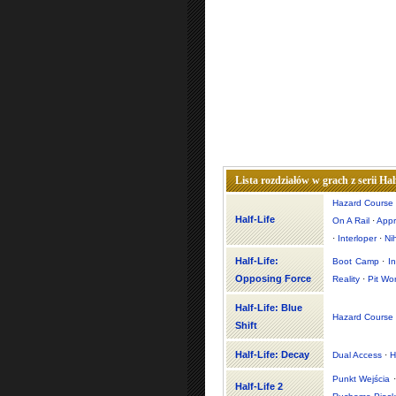
Lista rozdziałów w grach z serii Hal
Hazard Course
Half-Life
On A Rail
·
App
·
Interloper
·
Ni
Half-Life:
Boot Camp
·
I
Opposing Force
Reality
·
Pit Wo
Half-Life: Blue
Hazard Course
Shift
Half-Life: Decay
Dual Access
·
H
Punkt Wejścia
Half-Life 2