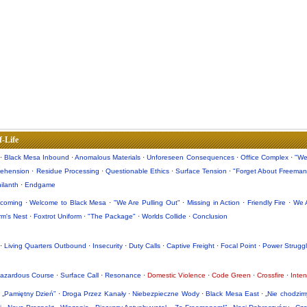
f-Life
·
Black Mesa Inbound
·
Anomalous Materials
·
Unforeseen Consequences
·
Office Complex
·
"We
rehension
·
Residue Processing
·
Questionable Ethics
·
Surface Tension
·
"Forget About Freeman
hilanth
·
Endgame
ncoming
·
Welcome to Black Mesa
·
"We Are Pulling Out"
·
Missing in Action
·
Friendly Fire
·
We 
rm's Nest
·
Foxtrot Uniform
·
"The Package"
·
Worlds Collide
·
Conclusion
·
Living Quarters Outbound
·
Insecurity
·
Duty Calls
·
Captive Freight
·
Focal Point
·
Power Strugg
azardous Course
·
Surface Call
·
Resonance
·
Domestic Violence
·
Code Green
·
Crossfire
·
Inten
·
„Pamiętny Dzień”
·
Droga Przez Kanały
·
Niebezpieczne Wody
·
Black Mesa East
·
„Nie chodzim