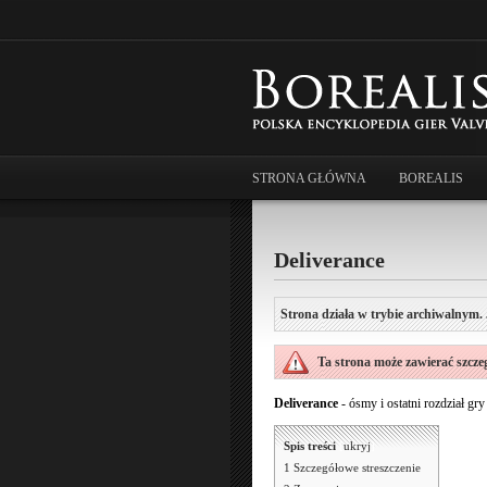
STRONA GŁÓWNA
BOREALIS
Deliverance
Strona działa w trybie archiwalnym. 
Ta strona może zawierać szczegó
Deliverance
- ósmy i ostatni rozdział gr
Spis treści
[
ukryj
]
1
Szczegółowe streszczenie