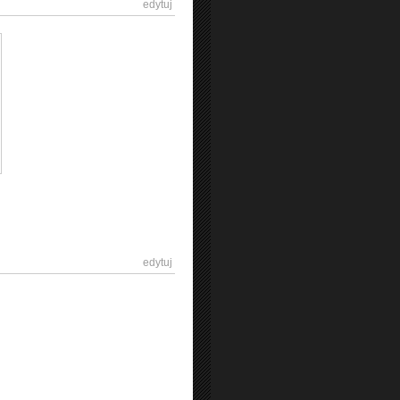
[
edytuj
]
[
edytuj
]