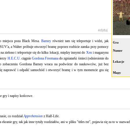
[
edytuj
]
go miejsca poza Black Mesa.
Barney
również tam się teleportuje i widzi, jak
Gra
SUV'a, a Walter próbuje otworzyć bramę poprzez rozbicie zamka przy pomocy
Numer
na zielono i teleportuje się do kilku lokacji, między innymi do
Xen
i magazynu
nierzy
H.E.C.U.
ciągnie
Gordona Freemana
do zgniatarki śmieci (odniesienie do
Lokacje
Po zobaczeniu Gordona Barney wraca na podwórze do naukowców, już bez
ę naprawić i odpalić samochód i otworzyć bramę i w tym momencie gra się
Mapy
ie gry i napisy końcowe.
asie, co rozdział
Apprehension
z Half-Life.
a ekranie gry, tak jak inne tytuły rozdziałów, ani w pliku "titles.txt", pojawia się za to w nazw