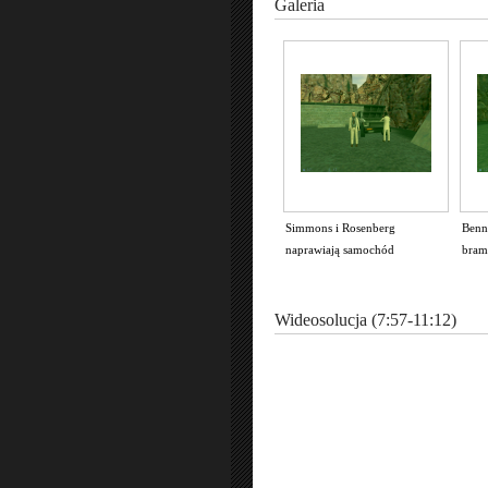
Galeria
Simmons i Rosenberg
Benn
naprawiają samochód
bram
Wideosolucja (7:57-11:12)