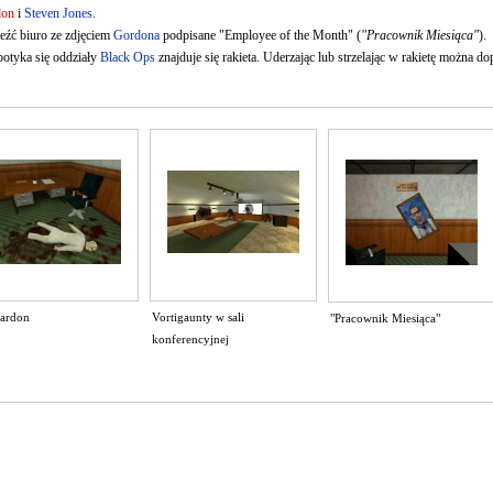
don
i
Steven Jones
.
źć biuro ze zdjęciem
Gordona
podpisane "Employee of the Month" (
"Pracownik Miesiąca"
).
potyka się oddziały
Black Ops
znajduje się rakieta. Uderzając lub strzelając w rakietę można do
eardon
Vortigaunty w sali
"Pracownik Miesiąca"
konferencyjnej