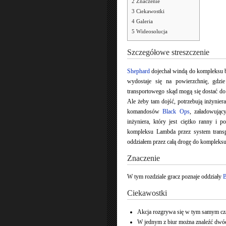
2
Znaczenie
3
Ciekawostki
4
Galeria
5
Wideosolucja
Szczegółowe streszczenie
Shephard
dojechał windą do kompleksu b
wydostaje się na powierzchnię, gdz
transportowego skąd mogą się dostać d
Ale żeby tam dojść, potrzebują inżynier
komandosów
Black Ops
, załadowując
inżyniera, który jest ciężko ranny i 
kompleksu Lambda przez system trans
oddziałem przez całą drogę do kompleks
Znaczenie
W tym rozdziale gracz poznaje oddziały
B
Ciekawostki
Akcja rozgrywa się w tym samym cza
W jednym z biur można znaleźć dwóc