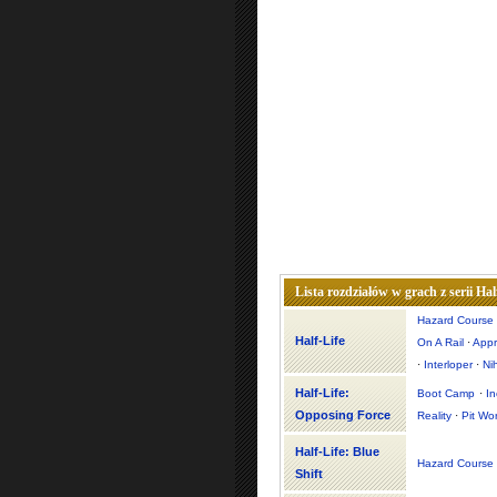
Lista rozdziałów w grach z serii Hal
Hazard Course
Half-Life
On A Rail
·
App
·
Interloper
·
Ni
Half-Life:
Boot Camp
·
I
Opposing Force
Reality
·
Pit Wo
Half-Life: Blue
Hazard Course
Shift