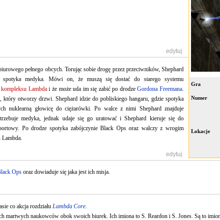
[
edytuj
]
iurowego pełnego obcych. Torując sobie drogę przez przeciwników, Shephard
ie spotyka medyka. Mówi on, że muszą się dostać do starego systemu
Gra
o
kompleksu Lambda
i że może uda im się zabić po drodze
Gordona Freemana
.
Numer
a, który otworzy drzwi. Shephard idzie do pobliskiego hangaru, gdzie spotyka
ych nuklearną głowicę do ciężarówki. Po walce z nimi Shephard znajduje
potrzebuje medyka, jednak udaje się go uratować i Shephard kieruje się do
portowy. Po drodze spotyka zabójczynie Black Ops oraz walczy z wrogim
Lokacje
u Lambda.
[
edytuj
]
lack Ops
oraz dowiaduje się jaka jest ich misja.
sie co akcja rozdziału
Lambda Core
.
h martwych naukowców obok swoich biurek. Ich imiona to S. Reardon i S. Jones. Są to imi