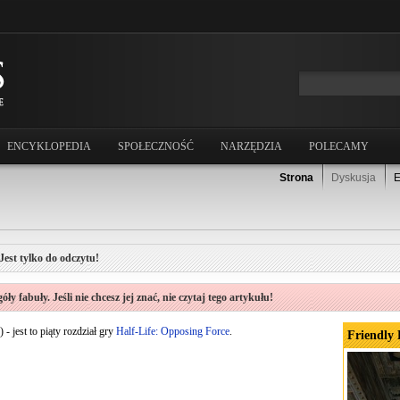
ENCYKLOPEDIA
SPOŁECZNOŚĆ
NARZĘDZIA
POLECAMY
Strona
Dyskusja
E
Jest tylko do odczytu!
ły fabuły. Jeśli nie chcesz jej znać, nie czytaj tego artykułu!
) - jest to piąty rozdział gry
Half-Life: Opposing Force
.
Friendly 