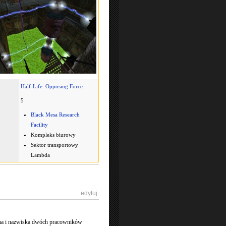
Half-Life: Opposing Force
5
Black Mesa Research
Facility
Kompleks biurowy
Sektor transportowy
Lambda
[
edytuj
]
ona i nazwiska dwóch pracowników