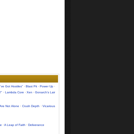
've Got Hostiles"
·
Blast Pit
·
Power Up
·
!"
·
Lambda Core
·
Xen
·
Gonarch's Lair
Are Not Alone
·
Crush Depth
·
Vicarious
le
·
A Leap of Faith
·
Deliverance