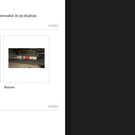
prowadzić do jej eksplozji.
[
edytuj
]
Rakieta
[
edytuj
]