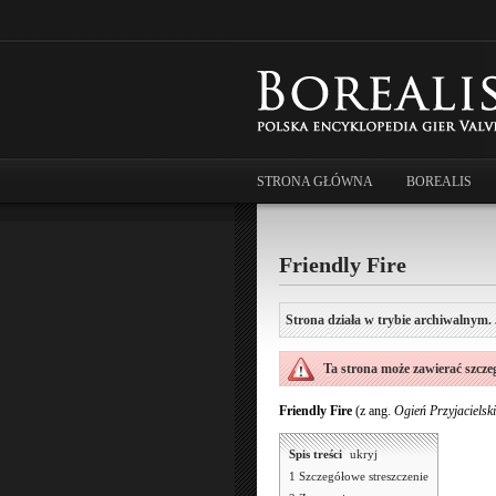
STRONA GŁÓWNA
BOREALIS
Friendly Fire
Strona działa w trybie archiwalnym. 
Ta strona może zawierać szczegó
Friendly Fire
(z ang.
Ogień Przyjacielski
Spis treści
[
ukryj
]
1
Szczegółowe streszczenie