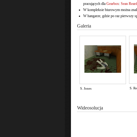
pracujących dla
Gearbox
:
Sean Rear
W kompleksie biurowym można znale
W hangarze, gdzie po raz pierwszy s
Galeria
S. R
S. Jones
Wideosolucja