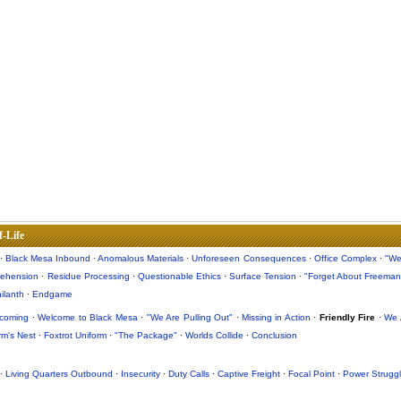
f-Life
·
Black Mesa Inbound
·
Anomalous Materials
·
Unforeseen Consequences
·
Office Complex
·
"We
rehension
·
Residue Processing
·
Questionable Ethics
·
Surface Tension
·
"Forget About Freeman
hilanth
·
Endgame
ncoming
·
Welcome to Black Mesa
·
"We Are Pulling Out"
·
Missing in Action
·
Friendly Fire
·
We 
rm's Nest
·
Foxtrot Uniform
·
"The Package"
·
Worlds Collide
·
Conclusion
·
Living Quarters Outbound
·
Insecurity
·
Duty Calls
·
Captive Freight
·
Focal Point
·
Power Strugg