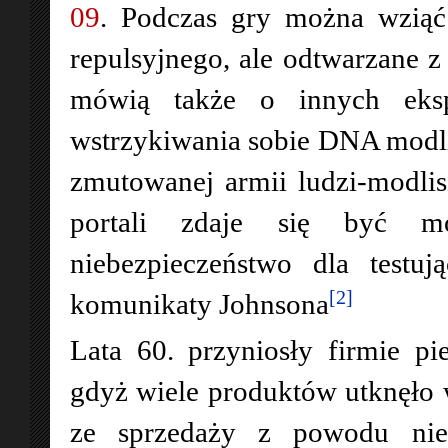
09
. Podczas gry można wziąć 
repulsyjnego, ale odtwarzane 
mówią także o innych eksp
wstrzykiwania sobie DNA modli
zmutowanej armii ludzi-modlis
portali zdaje się być mo
niebezpieczeństwo dla testu
[2]
komunikaty Johnsona
Lata 60. przyniosły firmie p
gdyż wiele produktów utknęło w
ze sprzedaży z powodu niebe