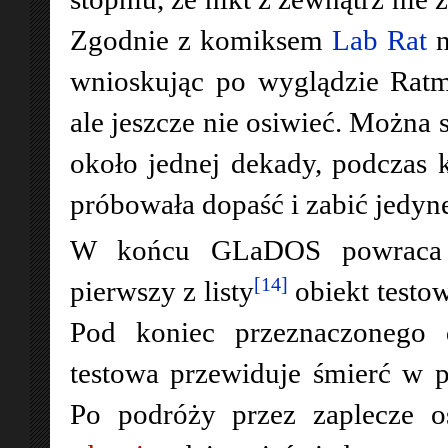
Zgodnie z komiksem
Lab Rat
n
wnioskując po wyglądzie Ratma
ale jeszcze nie osiwieć. Można 
około jednej dekady, podczas kt
próbowała dopaść i zabić jedyn
W końcu GLaDOS powraca d
[14]
pierwszy z listy
obiekt testo
Pod koniec przeznaczonego d
testowa przewiduje śmierć w p
Po podróży przez zaplecze o