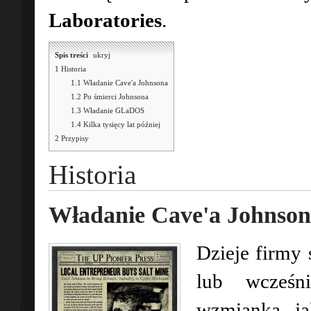
Laboratories
.
Spis treści
[
ukryj
]
1
Historia
1.1
Władanie Cave'a Johnsona
1.2
Po śmierci Johnsona
1.3
Władanie GLaDOS
1.4
Kilka tysięcy lat później
2
Przypisy
Historia
Władanie Cave'a Johnso
Dzieje firmy 
lub wcześni
wzmianką, j