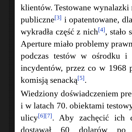
klientów. Testowane wynalazki 
[3]
publiczne
i opatentowane, dl
[4]
wykradła część z nich
, stało
Aperture miało problemy prawn
podczas testów w ośrodku i 
incydentów, przez co w 1968 p
[5]
komisją senacką
.
Wiedziony doświadczeniem prez
i w latach 70. obiektami testow
[6]
[7]
ulicy
. Aby zachęcić ich 
dostawał 60 dolarów po 