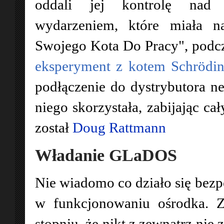
oddali jej kontrolę nad
wydarzeniem, które miała n
Swojego Kota Do Pracy", podcz
eksperyment z kotem Schrödin
podłączenie do dystrybutora n
niego skorzystała, zabijając c
został
Doug Rattmann
Władanie GLaDOS
Nie wiadomo co działo się bezpo
w funkcjonowaniu ośrodka. Z
stopniu, że nikt z zewnątrz nie 