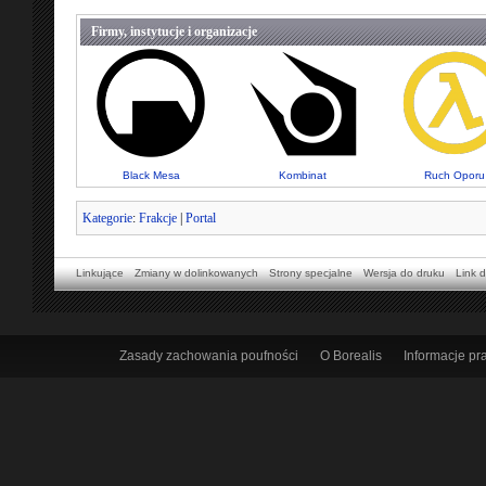
Firmy, instytucje i organizacje
Black Mesa
Kombinat
Ruch Oporu
Kategorie
:
Frakcje
|
Portal
Linkujące
Zmiany w dolinkowanych
Strony specjalne
Wersja do druku
Link d
Zasady zachowania poufności
O Borealis
Informacje p