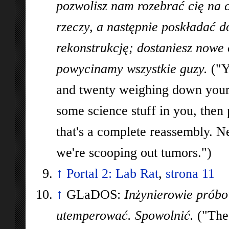
pozwolisz nam rozebrać cię na 
rzeczy, a następnie poskładać do
rekonstrukcję; dostaniesz nowe
powycinamy wszystkie guzy.
("Y
and twenty weighing down your b
some science stuff in you, then 
that's a complete reassembly. Ne
we're scooping out tumors.")
↑
Portal 2: Lab Rat
,
strona 11
↑
GLaDOS:
Inżynierowie próbow
utemperować. Spowolnić.
("The 