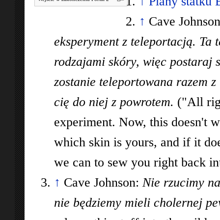
↑
Plany statku 
↑
Cave Johnso
eksperyment z teleportacją. Ta t
rodzajami skóry, więc postaraj s
zostanie teleportowana razem z
cię do niej z powrotem.
("All rig
experiment. Now, this doesn't w
which skin is yours, and if it do
we can to sew you right back int
↑
Cave Johnson:
Nie rzucimy na
nie będziemy mieli cholernej pe