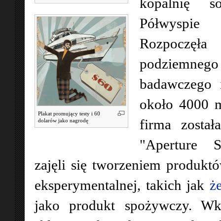
kopalnię 
Półwyspie
Rozpoczę
podziemn
badawczego 
około 4000 m
Plakat promujący testy i 60
firma zosta
dolarów jako nagrodę
"Aperture S
zajęli się tworzeniem produkt
eksperymentalnej, takich jak
ż
jako produkt spożywczy. Wkr