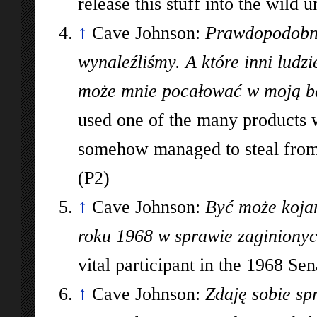
release this stuff into the wild 
↑
Cave Johnson:
Prawdopodobnie
wynaleźliśmy. A które inni ludz
może mnie pocałować w moją ba
used one of the many products w
somehow managed to steal from
(P2)
↑
Cave Johnson:
Być może kojar
roku 1968 w sprawie zaginionyc
vital participant in the 1968 Se
↑
Cave Johnson:
Zdaję sobie sp