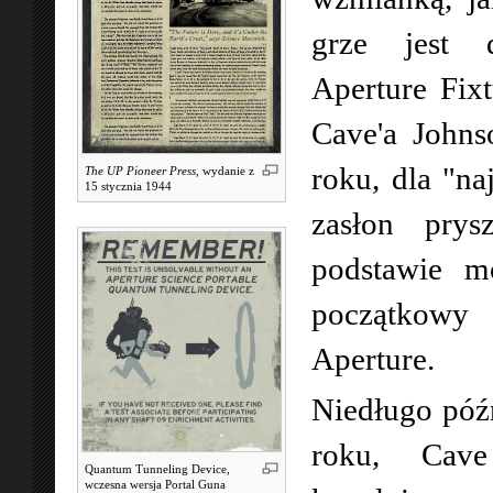
grze jest 
Aperture Fixt
Cave'a John
roku, dla "n
The UP Pioneer Press
, wydanie z
15 stycznia 1944
zasłon prys
podstawie m
początkowy 
Aperture.
Niedługo póź
roku, Cave
Quantum Tunneling Device,
wczesna wersja Portal Guna