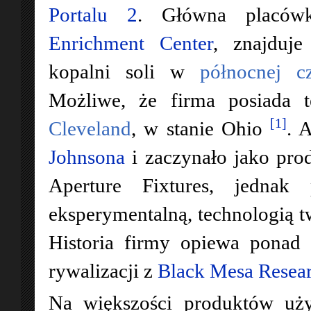
Portalu 2
. Główna placó
Enrichment Center
, znajduje
kopalni soli w
północnej c
Możliwe, że firma posiada 
[1]
Cleveland
, w stanie Ohio
. 
Johnsona
i zaczynało jako pro
Aperture Fixtures, jednak 
eksperymentalną, technologią tw
Historia firmy opiewa ponad 
rywalizacji z
Black Mesa Resear
Na większości produktów uż