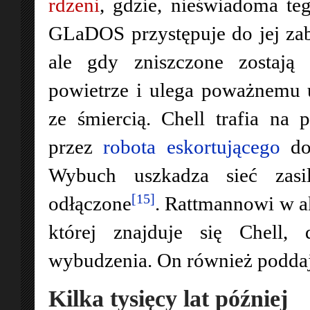
rdzeni
, gdzie, nieświadoma te
GLaDOS przystępuje do jej zab
ale gdy zniszczone zostają 
powietrze i ulega poważnemu
ze śmiercią. Chell trafia na p
przez
robota eskortującego
do 
Wybuch uszkadza sieć zasil
[15]
odłączone
. Rattmannowi w ak
której znajduje się Chell, 
wybudzenia. On również poddaje
Kilka tysięcy lat później