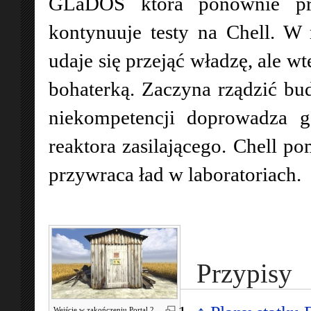
GLaDOS która ponownie prz
kontynuuje testy na Chell. W
udaje się przejąć władzę, ale 
bohaterką. Zaczyna rządzić b
niekompetencji doprowadza go
reaktora zasilającego. Chell 
przywraca ład w laboratoriach.
Przypisy
Wejście w zakończeniu Portal 2