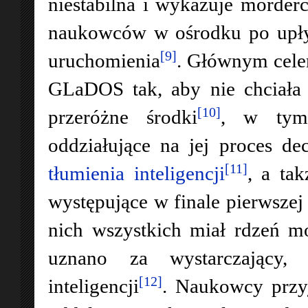
niestabilna i wykazuje morderc
naukowców w ośrodku po upływ
[9]
uruchomienia
. Głównym cele
GLaDOS tak, aby nie chciała 
[10]
przeróżne środki
, w tym 
oddziałujące na jej proces d
[11]
tłumienia inteligencji
, a tak
występujące w finale pierwszej 
nich wszystkich miał rdzeń mo
uznano za wystarczający,
[12]
inteligencji
. Naukowcy przyj