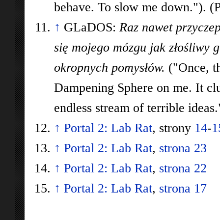
behave. To slow me down."). (
↑
GLaDOS:
Raz nawet przyczepi
się mojego mózgu jak złośliwy g
okropnych pomysłów.
("Once, th
Dampening Sphere on me. It clu
endless stream of terrible ideas.
↑
Portal 2: Lab Rat
, strony
14
-
1
↑
Portal 2: Lab Rat
,
strona 23
↑
Portal 2: Lab Rat
,
strona 22
↑
Portal 2: Lab Rat
,
strona 17