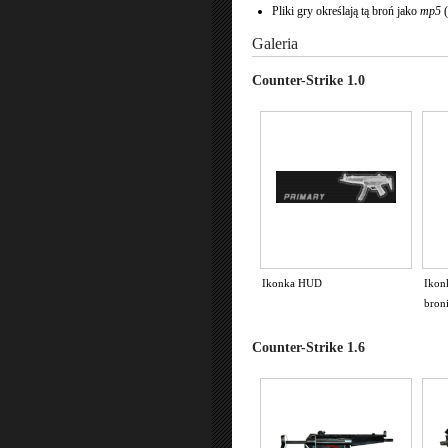
Pliki gry określają tą broń jako
mp5
(
Galeria
Counter-Strike 1.0
Ikonka HUD
Ikon
bron
Counter-Strike 1.6