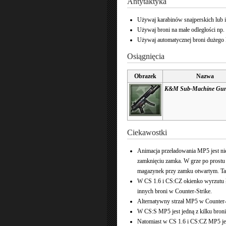
Antytaktyka
Używaj karabinów snajperskich lub i
Używaj broni na małe odległości np.
Używaj automatycznej broni dużego 
Osiągnięcia
Obrazek
Nazwa
K&M Sub-Machine Gun
Ciekawostki
Animacja przeładowania MP5 jest ni
zamknięciu zamka. W grze po prostu 
magazynek przy zamku otwartym. Tak
W CS 1.6 i CS:CZ okienko wyrzutu łu
innych broni w Counter-Strike.
Alternatywny strzał MP5 w Counter-S
W CS:S MP5 jest jedną z kilku broni
Natomiast w CS 1.6 i CS:CZ MP5 jest