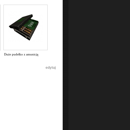
Duże pudełko z amunicją
[
edytuj
]