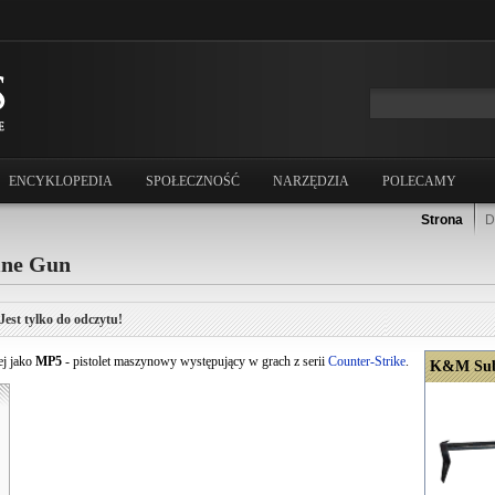
ENCYKLOPEDIA
SPOŁECZNOŚĆ
NARZĘDZIA
POLECAMY
Strona
D
ne Gun
Jest tylko do odczytu!
ej jako
MP5
- pistolet maszynowy występujący w grach z serii
Counter-Strike
.
K&M Sub