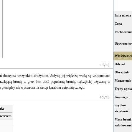
Inna nazwa
Cena
Pochodzeni
Używane pr
Właściwości
Odrzut
[
edytuj
]
Obrażenia
ń dostępna wszystkim drużynom. Jedyną jej większą wadą są wspomniane
Magazynek
trzelającą bronią w grze. Jest dość popularną bronią, najczęściej używaną w
ie pieniędzy nie wystarcza na zakup karabinu automatycznego.
Tryby ognia
[
edytuj
]
Amunicja
Szybko-
nia
strzelność
ncerzem
Masa broni
załadowane