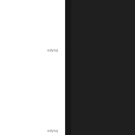
[
edytuj
]
[
edytuj
]