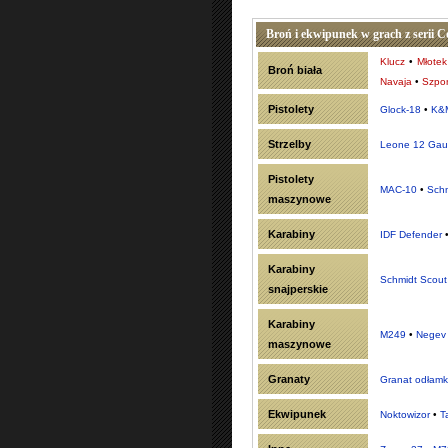
Broń i ekwipunek w grach z serii C
Klucz
•
Młotek
Broń biała
Navaja
•
Szpo
Pistolety
Glock-18
•
K&M
Strzelby
Leone 12 Gau
Pistolety
MAC-10
•
Schm
maszynowe
Karabiny
IDF Defender
Karabiny
Schmidt Scout
snajperskie
Karabiny
M249
•
Negev
maszynowe
Granaty
Granat odłam
Ekwipunek
Noktowizor
•
T