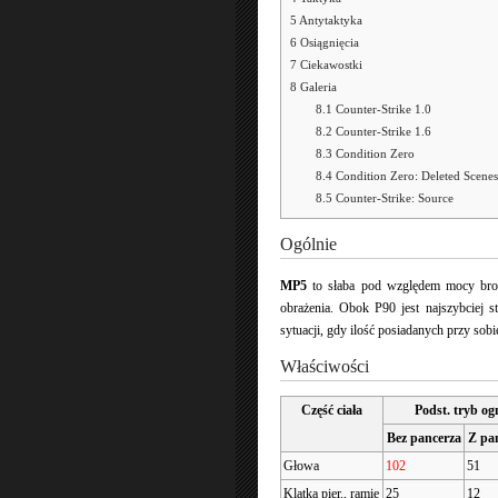
5
Antytaktyka
6
Osiągnięcia
7
Ciekawostki
8
Galeria
8.1
Counter-Strike 1.0
8.2
Counter-Strike 1.6
8.3
Condition Zero
8.4
Condition Zero: Deleted Scenes
8.5
Counter-Strike: Source
Ogólnie
MP5
to słaba pod względem mocy bro
obrażenia. Obok P90 jest najszybciej s
sytuacji, gdy ilość posiadanych przy sob
Właściwości
Część ciała
Podst. tryb og
Bez pancerza
Z pa
Głowa
102
51
Klatka pier., ramię
25
12