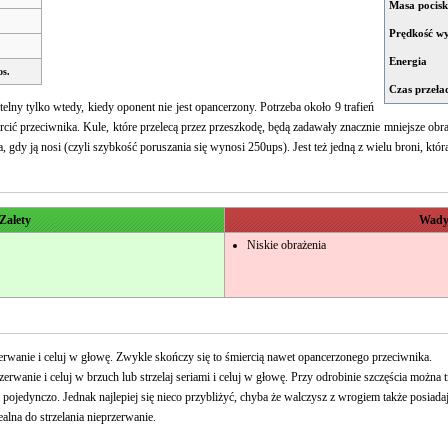
Masa pocis
Prędkość w
Energia
os.
Czas przeł
lny tylko wtedy, kiedy oponent nie jest opancerzony. Potrzeba około 9 trafień
rcić przeciwnika. Kule, które przelecą przez przeszkodę, będą zadawały znacznie mniejsze obraż
, gdy ją nosi (czyli szybkość poruszania się wynosi 250ups). Jest też jedną z wielu broni, któr
Zalety
Wad
Niskie obrażenia
zerwanie i celuj w głowę. Zwykle skończy się to śmiercią nawet opancerzonego przeciwnika.
zerwanie i celuj w brzuch lub strzelaj seriami i celuj w głowę. Przy odrobinie szczęścia można 
j pojedynczo. Jednak najlepiej się nieco przybliżyć, chyba że walczysz z wrogiem także posiad
ealna do strzelania nieprzerwanie.