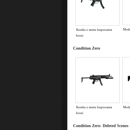
Mod
Ikonka z menu kupowania
broni
Condition Zero
Ikonka z menu kupowania
Mod
broni
Condition Zero: Deleted Scenes