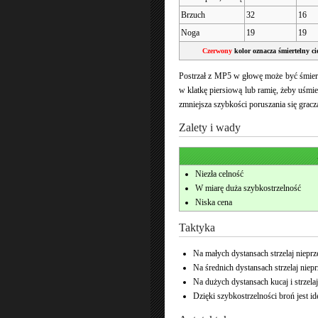
Brzuch
32
16
Noga
19
19
Czerwony
kolor oznacza śmiertelny ci
Postrzał z MP5 w głowę może być śmierte
w klatkę piersiową lub ramię, żeby uśmie
zmniejsza szybkości poruszania się gracza
Zalety i wady
Niezła celność
W miarę duża szybkostrzelność
Niska cena
Taktyka
Na małych dystansach strzelaj niepr
Na średnich dystansach strzelaj niepr
Na dużych dystansach kucaj i strzela
Dzięki szybkostrzelności broń jest id