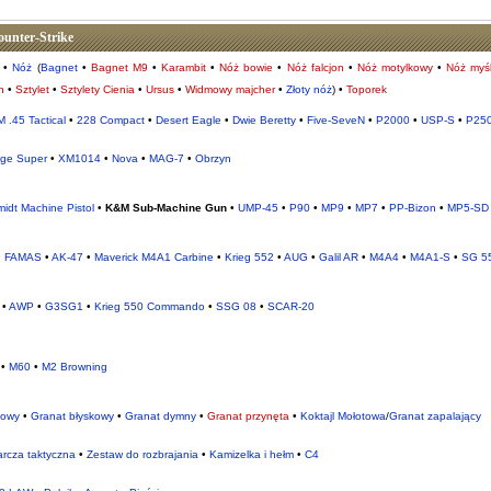
ounter-Strike
•
Nóż
(
Bagnet
•
Bagnet M9
•
Karambit
•
Nóż bowie
•
Nóż falcjon
•
Nóż motylkowy
•
Nóż myśl
n
•
Sztylet
•
Sztylety Cienia
•
Ursus
•
Widmowy majcher
•
Złoty nóż
) •
Toporek
 .45 Tactical
•
228 Compact
•
Desert Eagle
•
Dwie Beretty
•
Five-SeveN
•
P2000
•
USP-S
•
P25
ge Super
•
XM1014
•
Nova
•
MAG-7
•
Obrzyn
idt Machine Pistol
•
K&M Sub-Machine Gun
•
UMP-45
•
P90
•
MP9
•
MP7
•
PP-Bizon
•
MP5-SD
•
FAMAS
•
AK-47
•
Maverick M4A1 Carbine
•
Krieg 552
•
AUG
•
Galil AR
•
M4A4
•
M4A1-S
•
SG 5
•
AWP
•
G3SG1
•
Krieg 550 Commando
•
SSG 08
•
SCAR-20
•
M60
•
M2 Browning
kowy
•
Granat błyskowy
•
Granat dymny
•
Granat przynęta
•
Koktajl Mołotowa
/
Granat zapalający
arcza taktyczna
•
Zestaw do rozbrajania
•
Kamizelka i hełm
•
C4