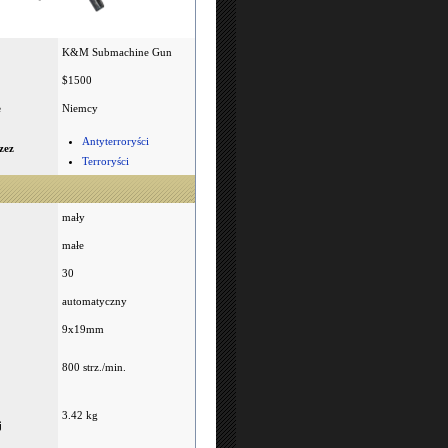
K&M Submachine Gun
$1500
e
Niemcy
Antyterroryści
zez
Terroryści
mały
małe
30
automatyczny
9x19mm
800 strz./min.
3.42 kg
j