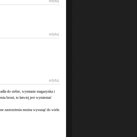
[
edytuj
]
[
edytuj
]
[
edytuj
]
dła do siebie, wymianie magazynka i
a broni, to łatwiej jest wymieniać
obne zastrzeżenia można wysunąć do wielu