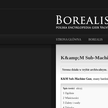
STRONA GŁÓWNA
BOREALIS
K&amp;M Sub-Machi
Strona działa w trybie archiwalnym. 
K&M Sub-Machine Gun
, znany bardzi
Spis treści
[
ukryj
]
1
Ogólnie
2
Właściwości
3
Zalety i wady
4
Taktyka