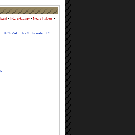
iwski
•
Nóż składany
•
Nóż z hakiem
•
0
•
CZ75-Auto
•
Tec-9
•
Rewolwer R8
53