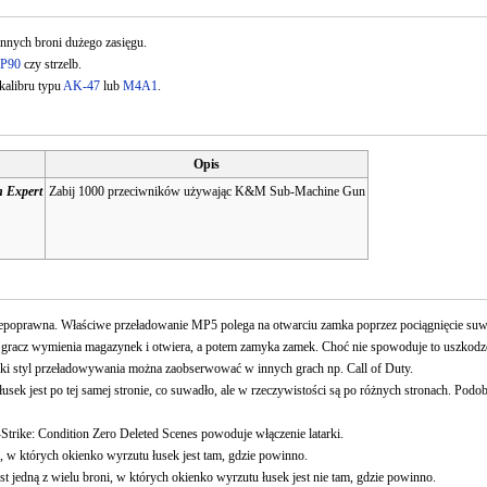
nnych broni dużego zasięgu.
P90
czy strzelb.
kalibru typu
AK-47
lub
M4A1
.
Opis
 Expert
Zabij 1000 przeciwników używając K&M Sub-Machine Gun
epoprawna. Właściwe przeładowanie MP5 polega na otwarciu zamka poprzez pociągnięcie suwa
gracz wymienia magazynek i otwiera, a potem zamyka zamek. Choć nie spowoduje to uszkodzeni
i styl przeładowywania można zaobserwować w innych grach np. Call of Duty.
sek jest po tej samej stronie, co suwadło, ale w rzeczywistości są po różnych stronach. Pod
trike: Condition Zero Deleted Scenes powoduje włączenie latarki.
, w których okienko wyrzutu łusek jest tam, gdzie powinno.
 jedną z wielu broni, w których okienko wyrzutu łusek jest nie tam, gdzie powinno.