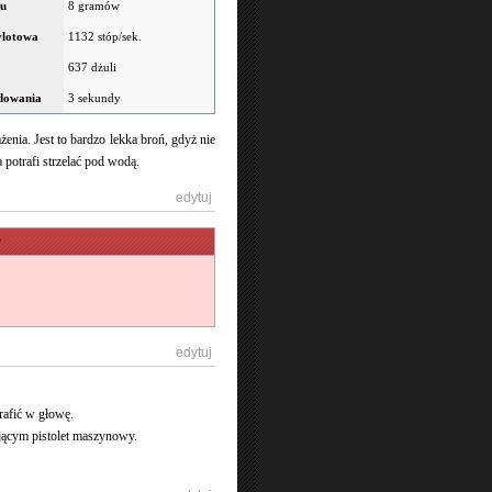
ku
8 gramów
ylotowa
1132 stóp/sek.
637 dżuli
adowania
3 sekundy
enia. Jest to bardzo lekka broń, gdyż nie
a potrafi strzelać pod wodą.
[
edytuj
]
y
[
edytuj
]
trafić w głowę.
ającym pistolet maszynowy.