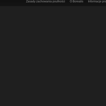
Zasady zachowania poufności
O Borealis
Informacje p