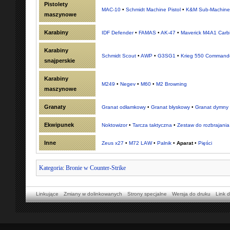
Pistolety
MAC-10
•
Schmidt Machine Pistol
•
K&M Sub-Machin
maszynowe
Karabiny
IDF Defender
•
FAMAS
•
AK-47
•
Maverick M4A1 Carb
Karabiny
Schmidt Scout
•
AWP
•
G3SG1
•
Krieg 550 Command
snajperskie
Karabiny
M249
•
Negev
•
M60
•
M2 Browning
maszynowe
Granaty
Granat odłamkowy
•
Granat błyskowy
•
Granat dymny
Ekwipunek
Noktowizor
•
Tarcza taktyczna
•
Zestaw do rozbrajania
Inne
Zeus x27
•
M72 LAW
•
Palnik
•
Aparat
•
Pięści
Kategoria
:
Bronie w Counter-Strike
Linkujące
Zmiany w dolinkowanych
Strony specjalne
Wersja do druku
Link d