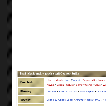
Broń i ekwipunek w grach z serii Counter-Strike
Klucz
•
Młotek
•
Nóż
(
Bagnet
•
Bagnet M9
•
Karamb
Broń biała
Navaja
•
Szpon
•
Sztylet
•
Sztylety Cienia
•
Ursus
•
Wi
Pistolety
Glock-18
•
K&M .45 Tactical
•
228 Compact
•
Desert E
Strzelby
Leone 12 Gauge Super
•
XM1014
•
Nova
•
MAG-7
•