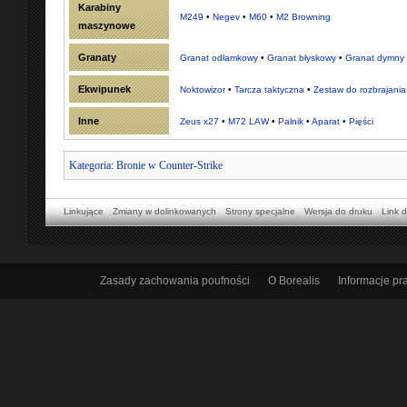
Karabiny
M249
•
Negev
•
M60
•
M2 Browning
maszynowe
Granaty
Granat odłamkowy
•
Granat błyskowy
•
Granat dymny
Ekwipunek
Noktowizor
•
Tarcza taktyczna
•
Zestaw do rozbrajania
Inne
Zeus x27
•
M72 LAW
•
Palnik
•
Aparat
•
Pięści
Kategoria
:
Bronie w Counter-Strike
Linkujące
Zmiany w dolinkowanych
Strony specjalne
Wersja do druku
Link d
Zasady zachowania poufności
O Borealis
Informacje p