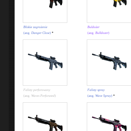
Bliskie zagrożenie
Buldożer
(ang.
Danger Close
)
*
(ang.
Bulldozer
)
Falisty perforowany
Falisty spray
(ang.
Waves Perforated
)
(ang.
Wave Spray
)
*