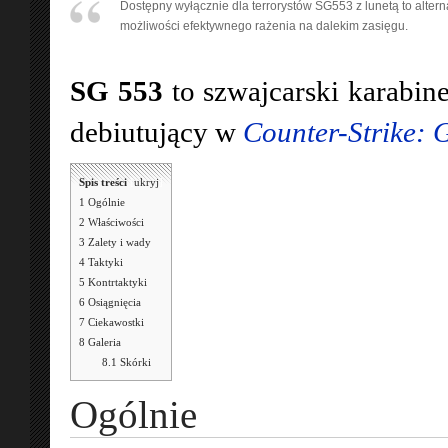
Dostępny wyłącznie dla terrorystów SG553 z lunetą to alter
możliwości efektywnego rażenia na dalekim zasięgu.
SG 553
to szwajcarski karabin
debiutujący w
Counter-Strike: 
Spis treści
[
ukryj
]
1
Ogólnie
2
Właściwości
3
Zalety i wady
4
Taktyki
5
Kontrtaktyki
6
Osiągnięcia
7
Ciekawostki
8
Galeria
8.1
Skórki
Ogólnie