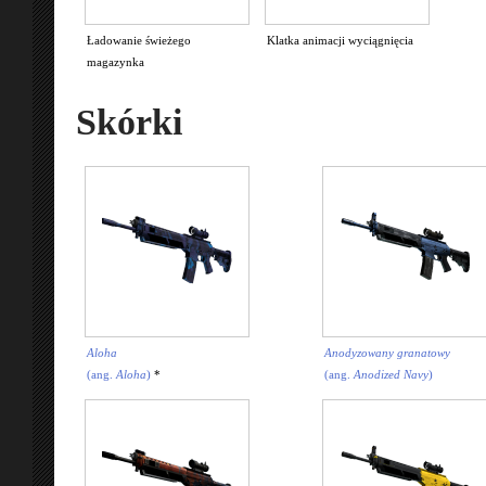
Ładowanie świeżego
Klatka animacji wyciągnięcia
magazynka
Skórki
Aloha
Anodyzowany granatowy
(ang.
Aloha
)
*
(ang.
Anodized Navy
)