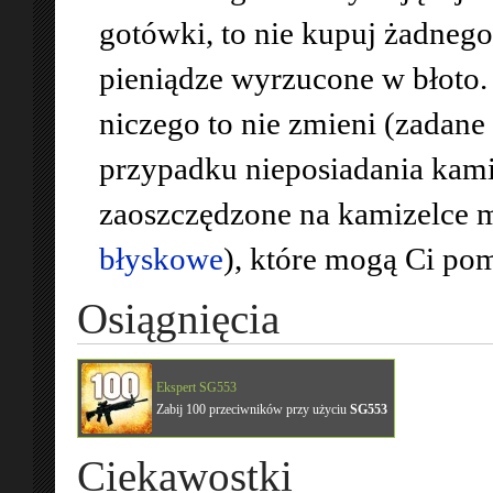
gotówki, to nie kupuj żadnego
pieniądze wyrzucone w błoto.
niczego to nie zmieni (zadane
przypadku nieposiadania kami
zaoszczędzone na kamizelce m
błyskowe
), które mogą Ci po
Osiągnięcia
Ekspert SG553
Zabij 100 przeciwników przy użyciu
SG553
Ciekawostki