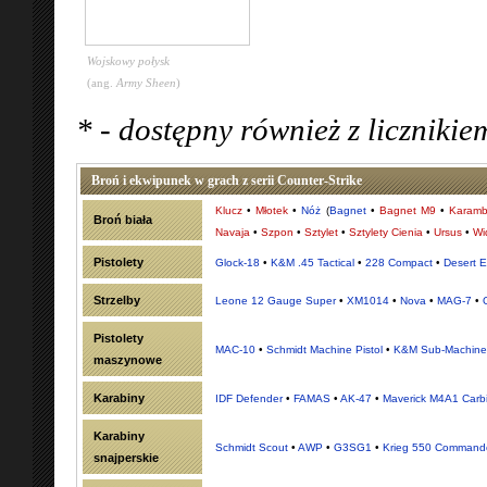
Wojskowy połysk
(ang.
Army Sheen
)
* - dostępny również z liczniki
Broń i ekwipunek w grach z serii Counter-Strike
Klucz
•
Młotek
•
Nóż
(
Bagnet
•
Bagnet M9
•
Karamb
Broń biała
Navaja
•
Szpon
•
Sztylet
•
Sztylety Cienia
•
Ursus
•
Wi
Pistolety
Glock-18
•
K&M .45 Tactical
•
228 Compact
•
Desert E
Strzelby
Leone 12 Gauge Super
•
XM1014
•
Nova
•
MAG-7
•
Pistolety
MAC-10
•
Schmidt Machine Pistol
•
K&M Sub-Machin
maszynowe
Karabiny
IDF Defender
•
FAMAS
•
AK-47
•
Maverick M4A1 Carb
Karabiny
Schmidt Scout
•
AWP
•
G3SG1
•
Krieg 550 Command
snajperskie