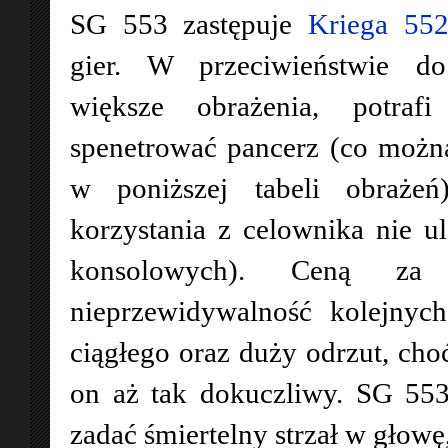
SG 553 zastępuje
Kriega 55
gier. W przeciwieństwie d
większe obrażenia, potraf
spenetrować pancerz (co moż
w poniższej tabeli obrażeń
korzystania z celownika nie u
konsolowych). Ceną za 
nieprzewidywalność kolejnyc
ciągłego oraz duży odrzut, choć
on aż tak dokuczliwy. SG 553 
zadać śmiertelny strzał w głowę