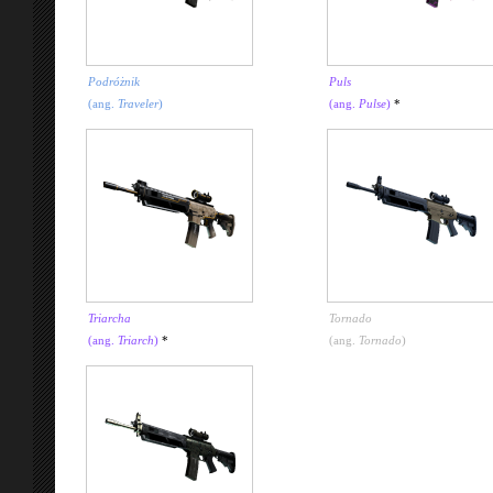
Podróżnik
Puls
(ang.
Traveler
)
(ang.
Pulse
)
*
Triarcha
Tornado
(ang.
Triarch
)
*
(ang.
Tornado
)