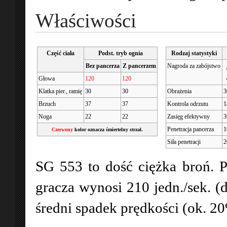
Właściwości
Część ciała
Podst. tryb ognia
Rodzaj statystyki
Bez pancerza
Z pancerzem
Nagroda za zabójstwo
Głowa
120
120
Klatka pier., ramię
30
30
Obrażenia
3
Brzuch
37
37
Kontrola odrzutu
1
Noga
22
22
Zasięg efektywny
3
Penetracja pancerza
Czerwony
kolor oznacza śmiertelny strzał.
Siła penetracji
2
SG 553 to dość ciężka broń. P
gracza wynosi 210 jedn./sek. (
średni spadek prędkości (ok. 2