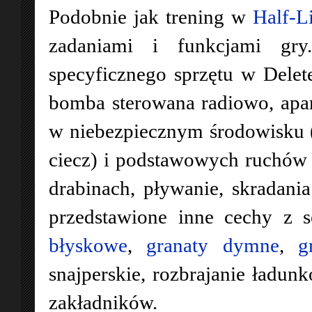
Podobnie jak trening w
Half-L
zadaniami i funkcjami gry
specyficznego sprzętu w Delet
bomba sterowana radiowo, apa
w niebezpiecznym środowisku (t
ciecz) i podstawowych ruchów t
drabinach, pływanie, skradania
przedstawione inne cechy z s
błyskowe
,
granaty dymne
,
g
snajperskie, rozbrajanie ładu
zakładników.