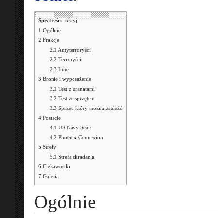
Spis treści
[
ukryj
]
1
Ogólnie
2
Frakcje
2.1
Antyterroryści
2.2
Terroryści
2.3
Inne
3
Bronie i wyposażenie
3.1
Test z granatami
3.2
Test ze sprzętem
3.3
Sprzęt, który można znaleźć
4
Postacie
4.1
US Navy Seals
4.2
Phoenix Connexion
5
Strefy
5.1
Strefa skradania
6
Ciekawostki
7
Galeria
Ogólnie