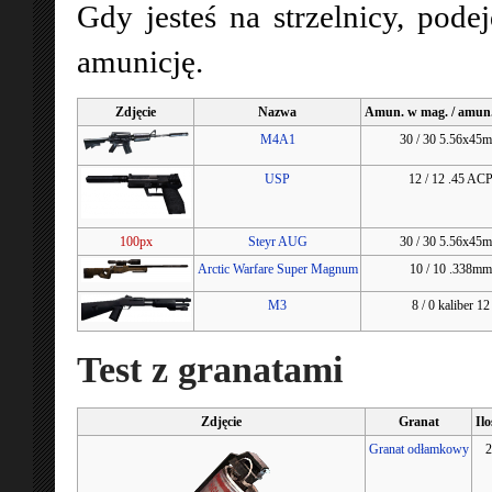
Gdy jesteś na strzelnicy, pod
amunicję.
Zdjęcie
Nazwa
Amun. w mag. / amun.
M4A1
30 / 30 5.56x45
USP
12 / 12 .45 AC
100px
Steyr AUG
30 / 30 5.56x45
Arctic Warfare Super Magnum
10 / 10 .338mm
M3
8 / 0 kaliber 12
Test z granatami
Zdjęcie
Granat
Ilo
Granat odłamkowy
2