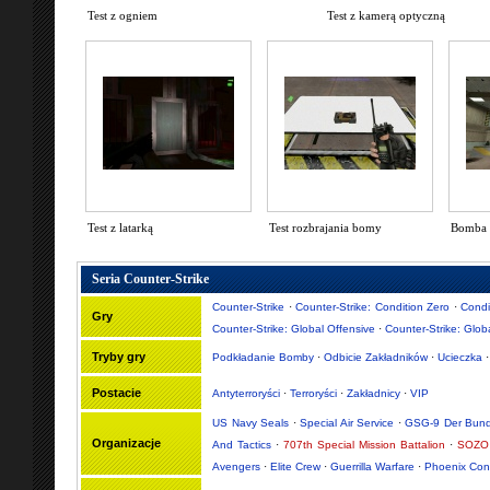
Test z ogniem
Test z kamerą optyczną
Test z latarką
Test rozbrajania bomy
Bomba 
Seria Counter-Strike
Counter-Strike
·
Counter-Strike: Condition Zero
·
Condi
Gry
Counter-Strike: Global Offensive
·
Counter-Strike: Glob
Tryby gry
Podkładanie Bomby
·
Odbicie Zakładników
·
Ucieczka
Postacie
Antyterroryści
·
Terroryści
·
Zakładnicy
·
VIP
US Navy Seals
·
Special Air Service
·
GSG-9 Der Bund
Organizacje
And Tactics
·
707th Special Mission Battalion
·
SOZO 
Avengers
·
Elite Crew
·
Guerrilla Warfare
·
Phoenix Con