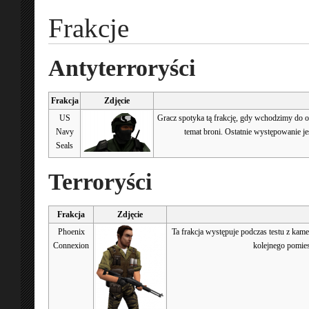
Frakcje
Antyterroryści
Frakcja
Zdjęcie
US
Gracz spotyka tą frakcję, gdy wchodzimy do ośr
Navy
temat broni. Ostatnie występowanie jes
Seals
Terroryści
Frakcja
Zdjęcie
Phoenix
Ta frakcja występuje podczas testu z kam
Connexion
kolejnego pomies