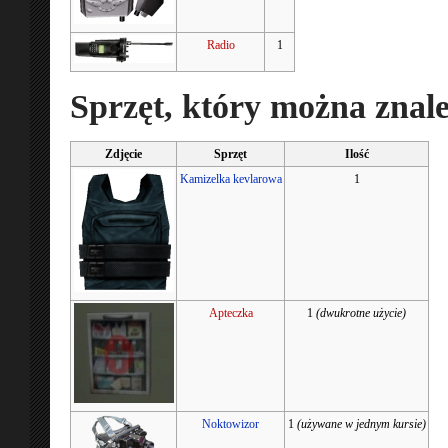
Radio
1
Sprzęt, który można znal
Zdjęcie
Sprzęt
Ilość
Kamizelka kevlarowa
1
Apteczka
1
(dwukrotne użycie)
Noktowizor
1
(używane w jednym kursie)