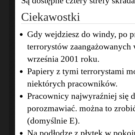
Są dostępne cztery strefy skrad
Ciekawostki
Gdy wejdziesz do windy, po pr
terrorystów zaangażowanych 
września 2001 roku.
Papiery z tymi terrorystami m
niektórych pracowników.
Pracownicy najwyraźniej się 
porozmawiać. można to zrobić
(domyślnie E).
Na podłodze z płytek w pokoj