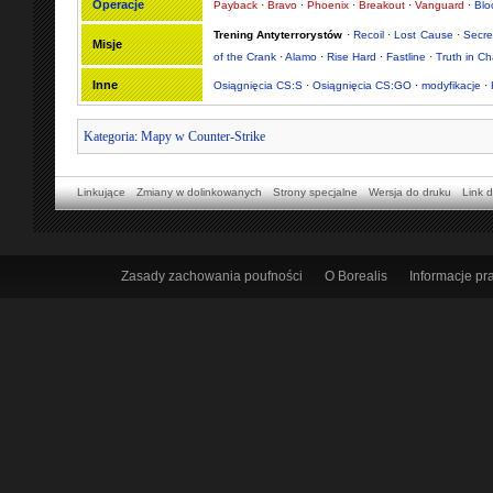
Operacje
Payback
·
Bravo
·
Phoenix
·
Breakout
·
Vanguard
·
Bl
Trening Antyterrorystów
·
Recoil
·
Lost Cause
·
Secre
Misje
of the Crank
·
Alamo
·
Rise Hard
·
Fastline
·
Truth in C
Inne
Osiągnięcia CS:S
·
Osiągnięcia CS:GO
·
modyfikacje
·
Kategoria
:
Mapy w Counter-Strike
Linkujące
Zmiany w dolinkowanych
Strony specjalne
Wersja do druku
Link d
Zasady zachowania poufności
O Borealis
Informacje p