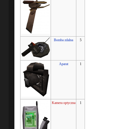
Bomba zdalna
5
Aparat
1
Kamera optyczna
1