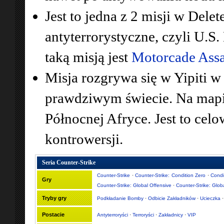
Jest to jedna z 2 misji w Delet
antyterrorystyczne, czyli U.S
taką misją jest
Motorcade Assa
Misja rozgrywa się w Yipiti w 
prawdziwym świecie. Na mapie
Północnej Afryce. Jest to celo
kontrowersji.
Seria Counter-Strike
Counter-Strike
·
Counter-Strike: Condition Zero
·
Condi
Gry
Counter-Strike: Global Offensive
·
Counter-Strike: Glob
Tryby gry
Podkładanie Bomby
·
Odbicie Zakładników
·
Ucieczka
Postacie
Antyterroryści
·
Terroryści
·
Zakładnicy
·
VIP