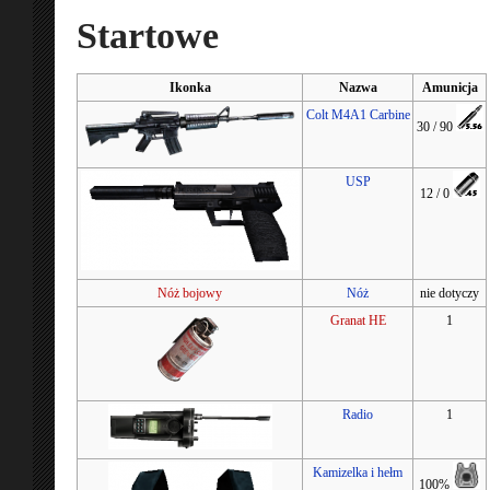
Startowe
Ikonka
Nazwa
Amunicja
Colt M4A1 Carbine
30 / 90
USP
12 / 0
Nóż bojowy
Nóż
nie dotyczy
Granat HE
1
Radio
1
Kamizelka i hełm
100%