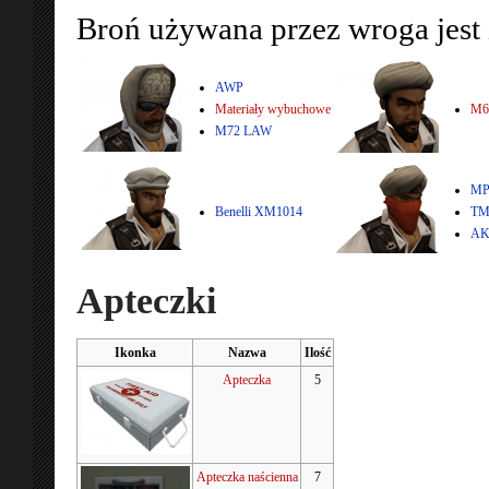
Broń używana przez wroga jest
AWP
Materiały wybuchowe
M6
M72 LAW
MP
Benelli XM1014
TM
AK
Apteczki
Ikonka
Nazwa
Ilość
Apteczka
5
Apteczka naścienna
7