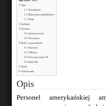
Spis treści
[
ukryj
]
1
Opis
1.1
Strzelanina
1.2
Ratowanie zakładników
1.3
Finał
2
Zadania
3
Factions
3.1
Antyterroryści
3.2
Terroryści
4
Broń i wyposażenie
4.1
Startowe
4.2
Odkryte
4.3
Używane przez SI
4.4
Apteczki
5
Strefy
6
Ciekawostki
Opis
Personel amerykańskiej am