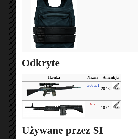
Odkryte
Ikonka
Nazwa
Amunicja
G3SG/1
20 / 30
M60
100 / 0
Używane przez SI