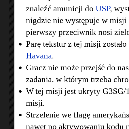
znaleźć amunicji do
USP
, wys
nigdzie nie występuje w misji
pierwszy przeciwnik nosi zielo
Parę tekstur z tej misji zost
Havana
.
Gracz nie może przejść do nastę
zadania, w którym trzeba chro
W tej misji jest ukryty G3SG/
misji.
Strzelenie we flagę amerykańs
nawet po aktywowaniu kodu na