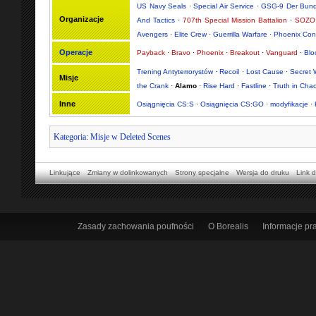
US Navy Seals
·
Special Air Service
·
GSG-9 Der Bund
Organizacje
And Tactics
·
707th Special Mission Battalion
·
SOZO 
Avengers
·
Elite Crew
·
Guerrilla Warfare
·
Phoenix Con
Operacje
Payback
·
Bravo
·
Phoenix
·
Breakout
·
Vanguard
·
Bl
Trening Antyterrorystów
·
Recoil
·
Lost Cause
·
Secret 
Misje
the Crank
·
Alamo
·
Rise Hard
·
Fastline
·
Truth in Cha
Inne
Osiągnięcia CS:S
·
Osiągnięcia CS:GO
·
modyfikacje
·
Kategoria
:
Misje w Deleted Scenes
Linkujące
Zmiany w dolinkowanych
Strony specjalne
Wersja do druku
Link d
Zasady zachowania poufności
O Borealis
Informacje p