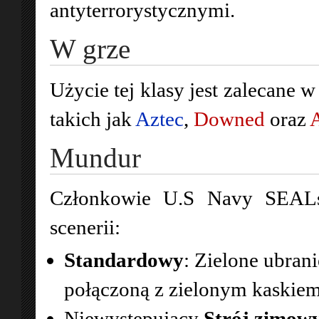
antyterrorystycznymi.
W grze
Użycie tej klasy jest zalecane 
takich jak
Aztec
,
Downed
oraz
A
Mundur
Członkowie U.S Navy SEALs
scenerii:
Standardowy
: Zielone ubran
połączoną z zielonym kaskie
Niewystępujący
Strój zimow