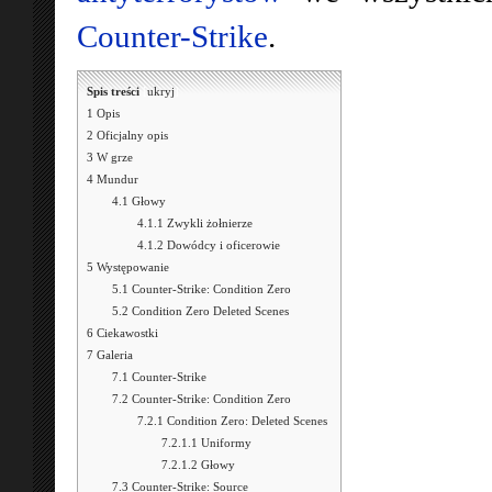
Counter-Strike
.
Spis treści
[
ukryj
]
1
Opis
2
Oficjalny opis
3
W grze
4
Mundur
4.1
Głowy
4.1.1
Zwykli żołnierze
4.1.2
Dowódcy i oficerowie
5
Występowanie
5.1
Counter-Strike: Condition Zero
5.2
Condition Zero Deleted Scenes
6
Ciekawostki
7
Galeria
7.1
Counter-Strike
7.2
Counter-Strike: Condition Zero
7.2.1
Condition Zero: Deleted Scenes
7.2.1.1
Uniformy
7.2.1.2
Głowy
7.3
Counter-Strike: Source