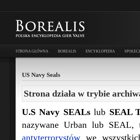
STRONA GŁÓWNA
BOREALIS
ENCYKLOPEDIA
SPOŁEC
US Navy Seals
Strona działa w trybie archiw
U.S Navy SEALs
lub
SEAL T
nazywane Urban lub SEAL, t
antyterrorystów
we wszystkich