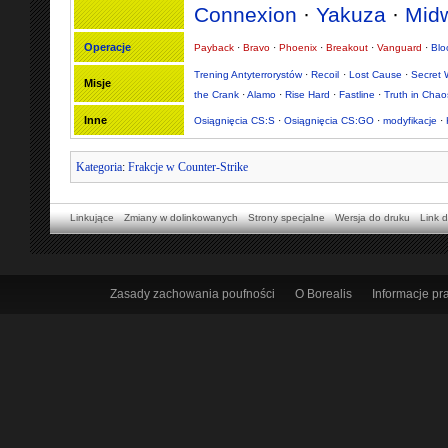
Connexion
·
Yakuza
·
Midw
Operacje
Payback
·
Bravo
·
Phoenix
·
Breakout
·
Vanguard
·
Bl
Trening Antyterrorystów
·
Recoil
·
Lost Cause
·
Secret 
Misje
the Crank
·
Alamo
·
Rise Hard
·
Fastline
·
Truth in Chao
Inne
Osiągnięcia CS:S
·
Osiągnięcia CS:GO
·
modyfikacje
·
Kategoria
:
Frakcje w Counter-Strike
Linkujące
Zmiany w dolinkowanych
Strony specjalne
Wersja do druku
Link d
Zasady zachowania poufności
O Borealis
Informacje p