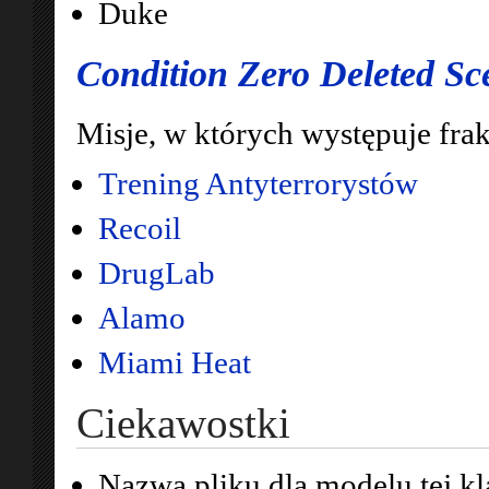
Duke
Condition Zero Deleted Sc
Misje, w których występuje fr
Trening Antyterrorystów
Recoil
DrugLab
Alamo
Miami Heat
Ciekawostki
Nazwa pliku dla modelu tej kl