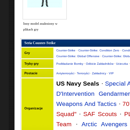
Inny model znaleziony w
plikach gry
Seria Counter-Strike
Counter-Strike
·
Counter-Strike: Condition Zero
·
Condi
Gry
Counter-Strike: Global Offensive
·
Counter-Strike: Glob
Tryby gry
Podkładanie Bomby
·
Odbicie Zakładników
·
Ucieczka
Postacie
Antyterroryści
·
Terroryści
·
Zakładnicy
·
VIP
US Navy Seals
·
Special A
D'Intervention Gendarmer
Weapons And Tactics
·
70
Organizacje
Squad"
·
SAF Scouts
·
P
Team
·
Arctic Avengers